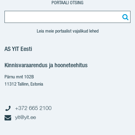
PORTAALI OTSING
Leia meie portaalist vajalikud lehed
AS YIT Eesti
Kinnisvaraarendus ja hooneteehitus
Pärnu mnt 102B
11312 Tallinn, Estonia
+372 665 2100
yit@yit.ee