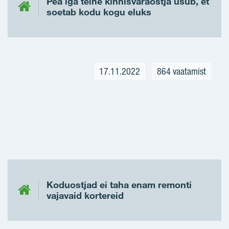
Pea iga teine kinnisvaraostja usub, et
soetab kodu kogu eluks
17.11.2022
864 vaatamist
Koduostjad ei taha enam remonti
vajavaid kortereid