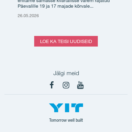
ehitame samasse kvartalisse varem rajatud
Päevalille 19 ja 17 majade kõrvale...
26.05.2026
LOE KA TEISI UUDISEID
Jälgi meid
Facebook
Instagram
YouTube
Tomorrow well built