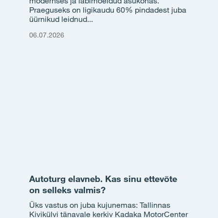
modernses ja läbimõeldud asukohas.
Praeguseks on ligikaudu 60% pindadest juba
üürnikud leidnud...
06.07.2026
Autoturg elavneb. Kas sinu ettevõte
on selleks valmis?
Üks vastus on juba kujunemas: Tallinnas
Kivikülvi tänavale kerkiv Kadaka MotorCenter