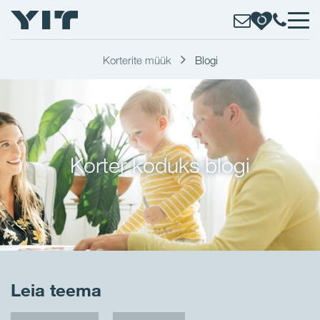
Korterite müük
Blogi
Korter koduks blogi
Leia teema