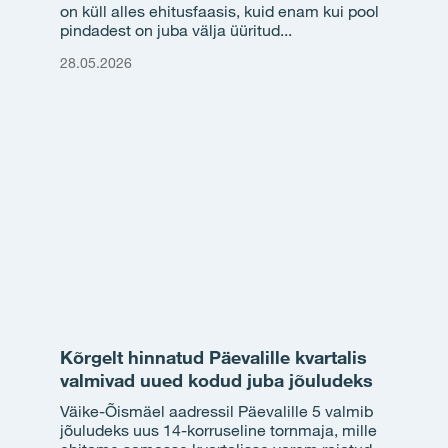
on küll alles ehitusfaasis, kuid enam kui pool
pindadest on juba välja üüritud...
28.05.2026
Kõrgelt hinnatud Päevalille kvartalis
valmivad uued kodud juba jõuludeks
Väike-Õismäel aadressil Päevalille 5 valmib
jõuludeks uus 14-korruseline tornmaja, mille