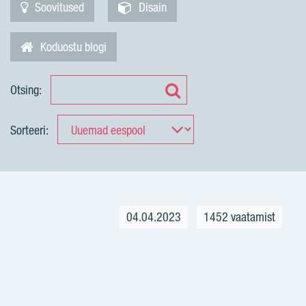
Soovitused
Disain
Koduostu blogi
Otsing:
Sorteeri:
04.04.2023
1452 vaatamist