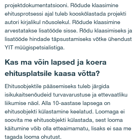
projektdokumentatsiooni. Rõdude klaasimine
ehitusprotsessi ajal tuleb kooskõlastada projekti
autori kirjalikul nõusolekul. Rõdude klaasimine
arvestatakse lisatööde sisse. Rõdu klaasimiseks ja
lisatööde hindade täpsustamiseks võtke ühendust
YIT müügispetsialistiga.
Kas ma võin lapsed ja koera
ehitusplatsile kaasa võtta?
Ehitusobjektile pääsemiseks tuleb järgida
isikukaitsenõudeid turvavarustuse ja ettevaatliku
liikumise näol. Alla 10-aastase lapsega on
ehitusobjekti külastamine keelatud. Loomaga ei
soovita me ehitusobjekti külastada, sest looma
käitumine võib olla etteaimamatu, lisaks ei saa me
tagada looma ohutust.