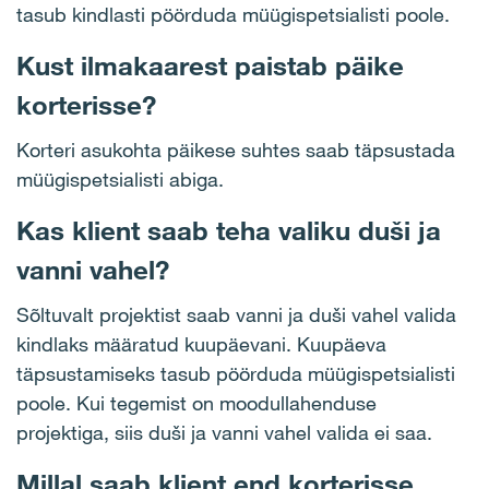
tasub kindlasti pöörduda müügispetsialisti poole.
Kust ilmakaarest paistab päike
korterisse?
Korteri asukohta päikese suhtes saab täpsustada
müügispetsialisti abiga.
Kas klient saab teha valiku duši ja
vanni vahel?
Sõltuvalt projektist saab vanni ja duši vahel valida
kindlaks määratud kuupäevani. Kuupäeva
täpsustamiseks tasub pöörduda müügispetsialisti
poole. Kui tegemist on moodullahenduse
projektiga, siis duši ja vanni vahel valida ei saa.
Millal saab klient end korterisse