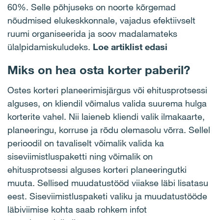
60%. Selle põhjuseks on noorte kõrgemad
nõudmised elukeskkonnale, vajadus efektiivselt
ruumi organiseerida ja soov madalamateks
ülalpidamiskuludeks.
Loe artiklist edasi
Miks on hea osta korter paberil?
Ostes korteri planeerimisjärgus või ehitusprotsessi
alguses, on kliendil võimalus valida suurema hulga
korterite vahel. Nii laieneb kliendi valik ilmakaarte,
planeeringu, korruse ja rõdu olemasolu võrra. Sellel
perioodil on tavaliselt võimalik valida ka
siseviimistluspaketti ning võimalik on
ehitusprotsessi alguses korteri planeeringutki
muuta. Sellised muudatustööd viiakse läbi lisatasu
eest. Siseviimistluspaketi valiku ja muudatustööde
läbiviimise kohta saab rohkem infot