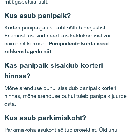
müügispetsialistilt.
Kus asub panipaik?
Korteri panipaiga asukoht sõltub projektist.
Enamasti asuvad need kas keldrikorrusel või
esimesel korrusel.
Panipaikade kohta saad
rohkem lugeda siit
Kas panipaik sisaldub korteri
hinnas?
Mõne arenduse puhul sisaldub panipaik korteri
hinnas, mõne arenduse puhul tuleb panipaik juurde
osta.
Kus asub parkimiskoht?
Parkimiskoha asukoht sõltub projektist. Üldjuhul