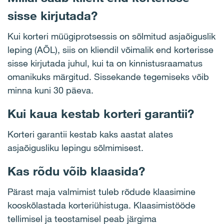
sisse kirjutada?
Kui korteri müügiprotsessis on sõlmitud asjaõiguslik
leping (AÕL), siis on kliendil võimalik end korterisse
sisse kirjutada juhul, kui ta on kinnistusraamatus
omanikuks märgitud. Sissekande tegemiseks võib
minna kuni 30 päeva.
Kui kaua kestab korteri garantii?
Korteri garantii kestab kaks aastat alates
asjaõigusliku lepingu sõlmimisest.
Kas rõdu võib klaasida?
Pärast maja valmimist tuleb rõdude klaasimine
kooskõlastada korteriühistuga. Klaasimistööde
tellimisel ja teostamisel peab järgima