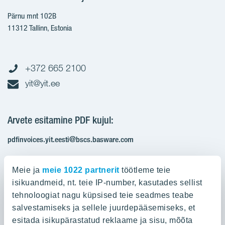
Pärnu mnt 102B
11312 Tallinn, Estonia
+372 665 2100
yit@yit.ee
Arvete esitamine PDF kujul:
pdfinvoices.yit.eesti@bscs.basware.com
Registrikood: 10093801
Meie ja
meie 1022 partnerit
töötleme teie
KMKR: EE100210897
isikuandmeid, nt. teie IP-number, kasutades sellist
tehnoloogiat nagu küpsised teie seadmes teabe
salvestamiseks ja sellele juurdepääsemiseks, et
Ettevõttest
esitada isikupärastatud reklaame ja sisu, mõõta