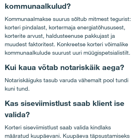
kommunaalkulud?
Kommunaalmakse suurus sõltub mitmest tegurist:
korteri pindalast, kortermaja energiatõhususest,
korterite arvust, haldusteenuse pakkujast ja
muudest faktoritest. Konkreetse korteri võimalike
kommunaalkulude suurust uuri müügispetsialistilt.
Kui kaua võtab notariskäik aega?
Notariskäiguks tasub varuda vähemalt pool tundi
kuni tund.
Kas siseviimistlust saab klient ise
valida?
Korteri siseviimistlust saab valida kindlaks
määratud kuupäevani. Kuupäeva täpsustamiseks