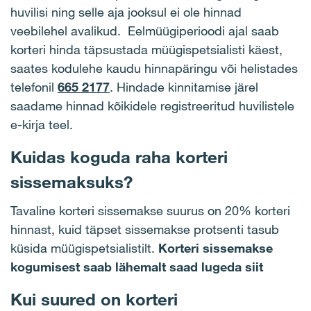
huvilisi ning selle aja jooksul ei ole hinnad
veebilehel avalikud. Eelmüügiperioodi ajal saab
korteri hinda täpsustada müügispetsialisti käest,
saates kodulehe kaudu hinnapäringu või helistades
telefonil
665 2177
. Hindade kinnitamise järel
saadame hinnad kõikidele registreeritud huvilistele
e-kirja teel.
Kuidas koguda raha korteri
sissemaksuks?
Tavaline korteri sissemakse suurus on 20% korteri
hinnast, kuid täpset sissemakse protsenti tasub
küsida müügispetsialistilt.
Korteri sissemakse
kogumisest saab lähemalt saad lugeda siit
Kui suured on korteri