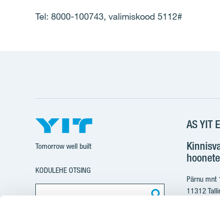
Tel: 8000-100743, valimiskood 5112#
AS YIT E
Kinnisv
Tomorrow well built
hoonete
KODULEHE OTSING
Pärnu mnt
11312 Talli