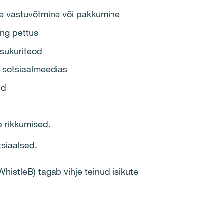
te vastuvõtmine või pakkumine
ing pettus
sukuriteod​
i sotsiaalmeedias
id
 rikkumised​.
tsiaalsed.
histleB) tagab vihje teinud isikute