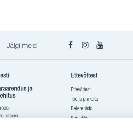
Jälgi meid
Facebook
Instagram
YouTube
esti
Ettevõttest
araarendus ja
Ettevõttest
ehitus
Töö ja praktika
Referentsid
 102B
nn, Estonia
Kontaktid
Ostame maad