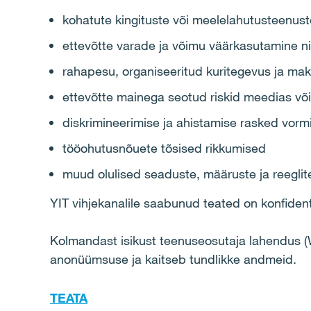
kohatute kingituste või meelelahutusteenus
ettevõtte varade ja võimu väärkasutamine n
rahapesu, organiseeritud kuritegevus ja mak
ettevõtte mainega seotud riskid meedias võ
diskrimineerimise ja ahistamise rasked vorm
tööohutusnõuete tõsised rikkumised
muud olulised seaduste, määruste ja reeglite
YIT vihjekanalile saabunud teated on konfiden
Kolmandast isikust teenuseosutaja lahendus (W
anonüümsuse ja kaitseb tundlikke andmeid. ​
TEATA