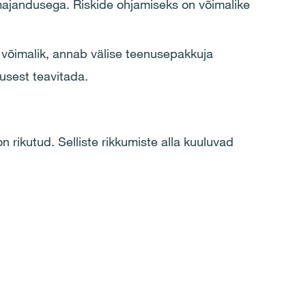
imajandusega. Riskide ohjamiseks on võimalike
võimalik, annab välise teenusepakkuja
sest teavitada​.
n rikutud. Selliste rikkumiste alla kuuluvad