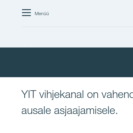
Menüü
YIT vihjekanal on vahe
ausale asjaajamisele.