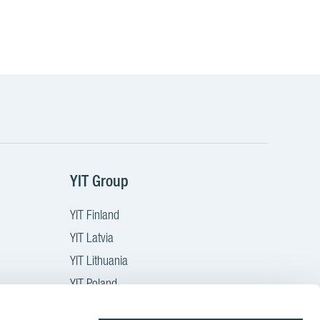
YIT Group
YIT Finland
YIT Latvia
YIT Lithuania
YIT Poland
YIT Czech