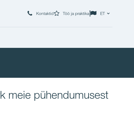
Kontaktid
Töö ja praktika
ET
märk meie pühendumusest