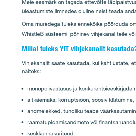
Meie eesmärk on tagada ettevõtte läbipaistvus
üleastumiste ilmnedes oluline neist teada and
Oma muredega tuleks ennekõike pöörduda oma e
WhistleB süsteemil põhinev vihjekanal teile võ
Millal tuleks YIT vihjekanalit kasutada?
Vihjekanalit saate kasutada, kui kahtlustate, e
näiteks:
monopolivastasus ja konkurentsieeskirjade 
altkäemaks, korruptsioon, soosiv käitumine, 
andmelekked, tundliku teabe väärkasutami
raamatupidamisandmete või finantsaruand
keskkonnakuriteod