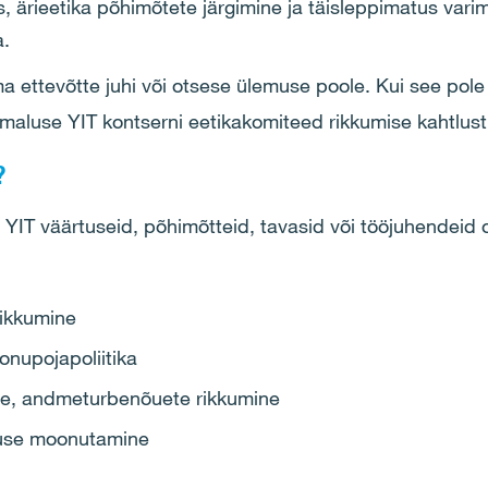
, ärieetika põhimõtete järgimine ja täisleppimatus var
a.
ttevõtte juhi või otsese ülemuse poole. Kui see pole 
imaluse YIT kontserni eetikakomiteed rikkumise kahtlustu
​
t YIT väärtuseid, põhimõtteid, tavasid või tööjuhendeid o
rikkumine
onupojapoliitika
ne, andmeturbenõuete rikkumine
luse moonutamine