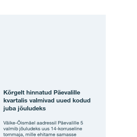
Kõrgelt hinnatud Päevalille
kvartalis valmivad uued kodud
juba jõuludeks
Väike-Õismäel aadressil Päevalille 5
valmib jõuludeks uus 14-korruseline
tornmaja, mille ehitame samasse