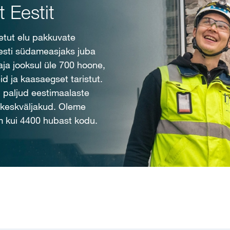
 Eestit
etut elu pakkuvate
esti südameasjaks juba
aja jooksul üle 700 hoone,
id ja kaasaegset taristut.
 paljud eestimaalaste
keskväljakud. Oleme
m kui 4400 hubast kodu.