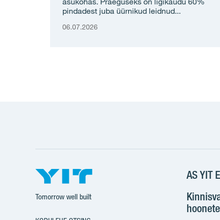
asukohas. Praeguseks on ligikaudu 60%
pindadest juba üürnikud leidnud...
06.07.2026
AS YIT E
Kinnisv
Tomorrow well built
hoonete