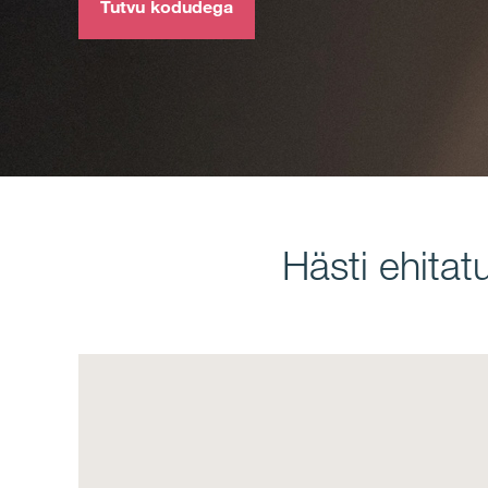
Tutvu kodudega
Hästi ehita