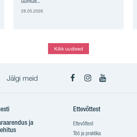
üüritud...
28.05.2026
Kõik uudised
Jälgi meid
Facebook
Instagram
YouTube
esti
Ettevõttest
araarendus ja
Ettevõttest
ehitus
Töö ja praktika