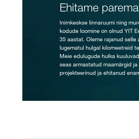
Ehitame paremat
Inimkeskse linnaruumi ning mur
kodude loomine on olnud YIT E
35 aastat. Oleme rajanud selle 
lugematul hulgal kilomeetreid te
Meie edulugude hulka kuuluvad
seas armastatud maamärgid ja 
projekteerinud ja ehitanud ena