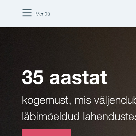
Menüü
35 aastat
kogemust, mis väljendu
läbimõeldud lahenduste