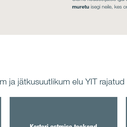
muretu
isegi neile, kes 
m ja jätkusuutlikum elu YIT rajatu
Korteri ostmise teekond