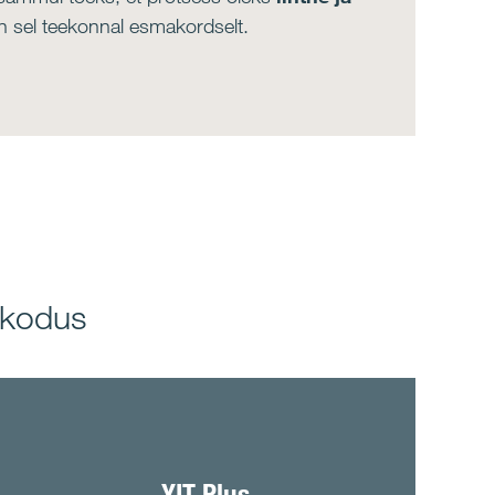
on sel teekonnal esmakordselt.
d kodus
YIT Plus