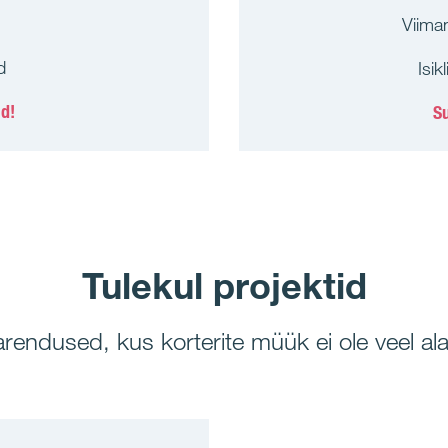
Viiman
d
Isik
ad!
Su
Tulekul projektid
rendused, kus korterite müük ei ole veel al