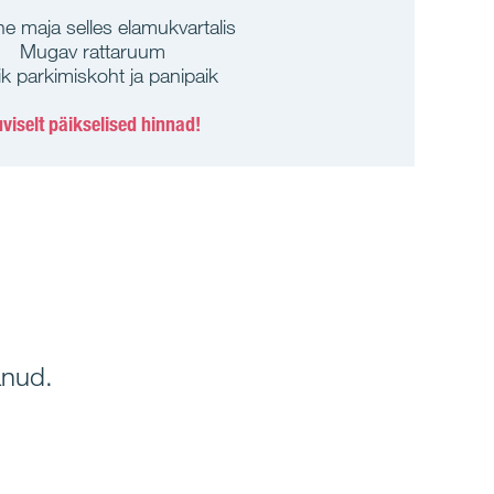
e maja selles elamukvartalis
Mugav rattaruum
lik parkimiskoht ja panipaik
viselt päikselised hinnad!
anud.