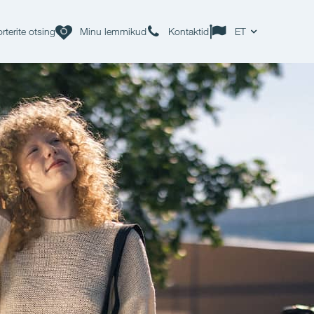
rterite otsing
Minu lemmikud
Kontaktid
ET