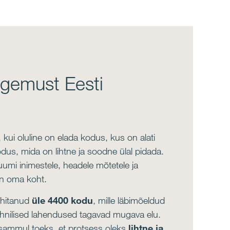
ogemust Eesti
kui oluline on elada kodus, kus on alati
dus, mida on lihtne ja soodne ülal pidada.
uumi inimestele, headele mõtetele ja
on oma koht.
ehitanud
üle 4400 kodu
, mille läbimõeldud
hnilised lahendused tagavad mugava elu.
 sammul toeks, et protsess oleks
lihtne ja