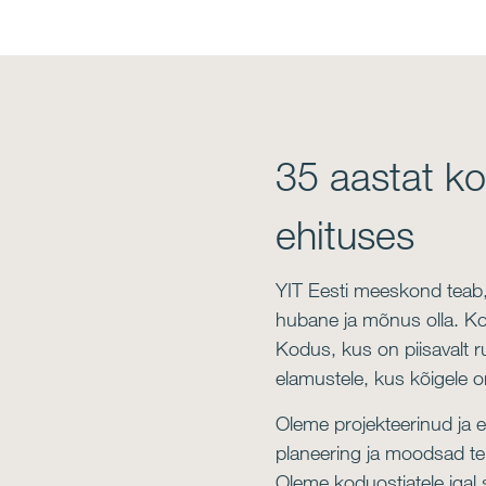
35 aastat k
ehituses
YIT Eesti meeskond teab, 
hubane ja mõnus olla. Ko
Kodus, kus on piisavalt r
elamustele, kus kõigele 
Oleme projekteerinud ja 
planeering ja moodsad te
Oleme koduostjatele igal