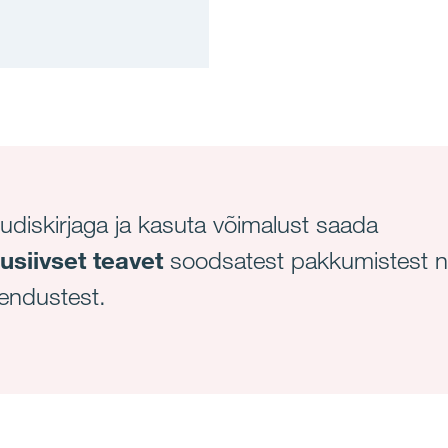
uudiskirjaga ja kasuta võimalust saada
usiivset teavet
soodsatest pakkumistest n
endustest.