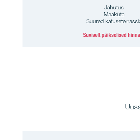
Jahutus
Maaküte
Suured katuseterrassi
Suviselt päikselised hinn
Uusa