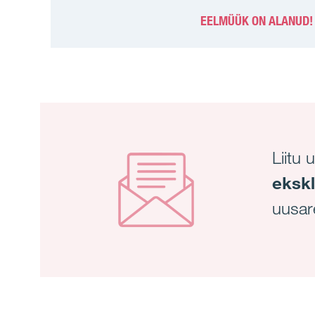
EELMÜÜK ON ALANUD!
Liitu 
ekskl
uusar