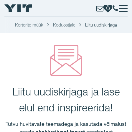
Korterite müük
Koduostjale
Liitu uudiskirjaga
Liitu uudiskirjaga ja lase
elul end inspireerida!
Tutvu huvitavate teemadega ja kasutada võimalust
saada
eksklusiivset teavet
soodsatest