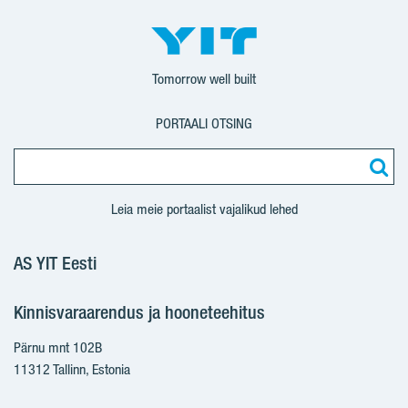
Tomorrow well built
PORTAALI OTSING
Leia meie portaalist vajalikud lehed
AS YIT Eesti
Kinnisvaraarendus ja hooneteehitus
Pärnu mnt 102B
11312 Tallinn, Estonia