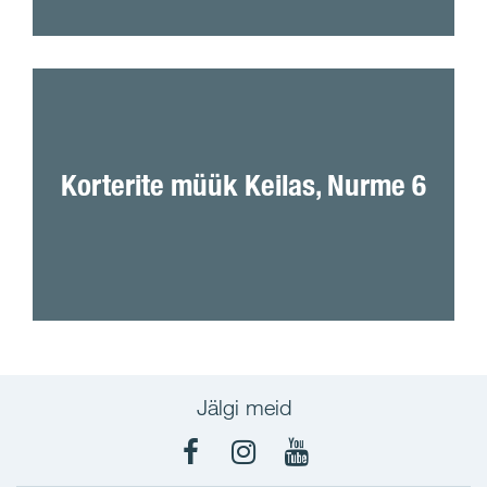
SOODUSHINNAD!
Maaküte
Korterite müük Keilas, Nurme 6
Madalad ülalpidamiskulud
A-energiaklass
Jälgi meid
Facebook
Instagram
YouTube