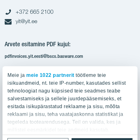
+372 665 2100
yit@yit.ee
Arvete esitamine PDF kujul:
pdfinvoices.yit.eesti@bscs.basware.com
Registrikood: 10093801
Meie ja
meie 1022 partnerit
töötleme teie
KMKR: EE100210897
isikuandmeid, nt. teie IP-number, kasutades sellist
tehnoloogiat nagu küpsised teie seadmes teabe
salvestamiseks ja sellele juurdepääsemiseks, et
Ettevõttest
esitada isikupärastatud reklaame ja sisu, mõõta
reklaami ja sisu, teha vaatajaskonna statistikat ja
YIT Group
Ettevõttest
tegeleda tootearendusega. Teil on valida, kes ja
Töö ja praktika
millistel eesmärkidel teie andmeid kasutab.
YIT Finland
Referentsid