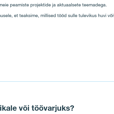
a meie peamiste projektide ja aktuaalsete teemadega.
sele, et teaksime, millised tööd sulle tulevikus huvi 
tööpakkumiste all. Meelepärase tööpakkumise puudumise
ikale või töövarjuks?