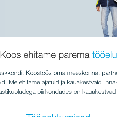
Koos ehitame parema
tööelu
eskkondi. Koostöös oma meeskonna, partneri
d. Me ehitame ajatuid ja kauakestvaid linnak
mastikuoludega piirkondades on kauakestvad i