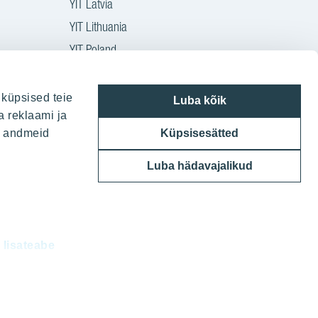
YIT Latvia
YIT Lithuania
YIT Poland
YIT Czech
YIT Slovakia
 küpsised teie
Luba kõik
a reklaami ja
YIT Group
ie andmeid
Küpsisesätted
Luba hädavajalikud
d
lisateabe
eliseid.
sistega. Oma