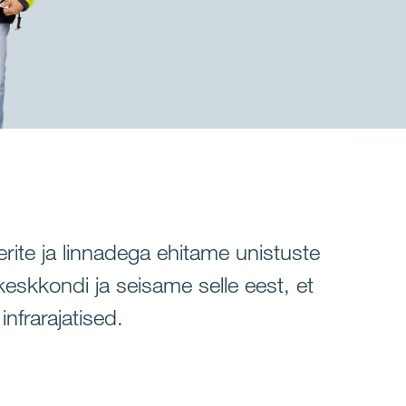
te ja linnadega ehitame unistuste
eskkondi ja seisame selle eest, et
nfrarajatised.