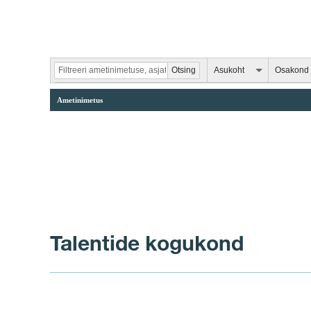
Asukoht
Osakond
Ametinimetus
Talentide kogukond