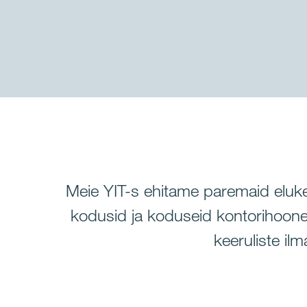
Meie YIT-s ehitame paremaid eluk
kodusid ja koduseid kontorihoonei
keeruliste il