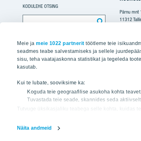
KODULEHE OTSING
Pärnu mnt
11312 Talli
+37
Meie ja
meie 1022 partnerit
töötleme teie isikuandm
yit@
seadmes teabe salvestamiseks ja sellele juurdepääs
sisu, teha vaatajaskonna statistikat ja tegeleda toot
Arvete e
kasutab.
pdfinvoice
Kui te lubate, sooviksime ka:
Koguda teie geograafilise asukoha kohta teavet
Registriko
Tuvastada teie seade, skannides seda aktiivsel
KMKR: EE1
Tutvuge üksikasjaliku teabega selle kohta, kuidas 
jaotises
. Küpsiste deklaratsiooni osas saate oma nõu
Näita andmeid
Meie veebileht kasutab küpsiseid, mis võimaldab mei
Palun andke oma nõusolek küpsiste kasutamiseks val