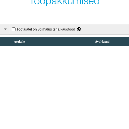
Tööpakkumised
Töötajatel on võimalus teha kaugtööd
Asukoht
Avaldatud