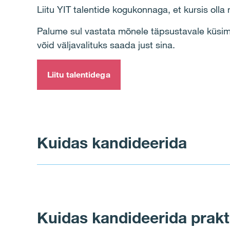
Liitu YIT talentide kogukonnaga, et kursis oll
Palume sul vastata mõnele täpsustavale küsimu
võid väljavalituks saada just sina.
Liitu talentidega
Kuidas kandideerida
YIT töökuulutused avaldatakse YIT kodulehel 
Kuidas kandideerida prakt
personaliosakonnast.