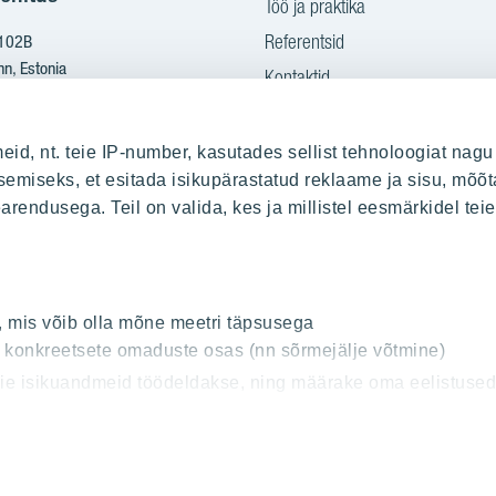
Töö ja praktika
Referentsid
 102B
nn, Estonia
Kontaktid
Ostame maad
2 665 2100
eid, nt. teie IP-number, kasutades sellist tehnoloogiat nagu
yit.ee
emiseks, et esitada isikupärastatud reklaame ja sisu, mõõt
earendusega. Teil on valida, kes ja millistel eesmärkidel te
sitamine PDF kujul:
s.yit.eesti@bscs.basware.com
, mis võib olla mõne meetri täpsusega
od: 10093801
t konkreetsete omaduste osas (nn sõrmejälje võtmine)
00210897
teie isikuandmeid töödeldakse, ning määrake oma eelistuse
solekut igal ajal muuta või selle tagasi võtta.
l pakkuda asjakohasemat sisu, suunatud reklaami ja teisi e
Privaatsuspoliitika
Cookie settings
© 2026 YIT Corporation
ides “Luba kõik”. Võite jätkata ka ainult hädavajalike küp