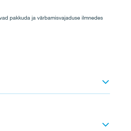
võivad pakkuda ja värbamisvajaduse ilmnedes
l saab lisainfot küsida meie