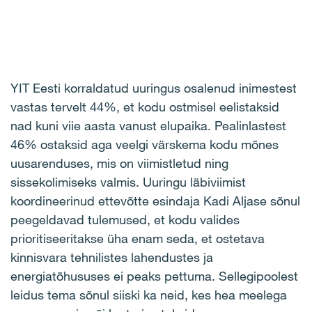
YIT Eesti korraldatud uuringus osalenud inimestest
vastas tervelt 44%, et kodu ostmisel eelistaksid
nad kuni viie aasta vanust elupaika. Pealinlastest
46% ostaksid aga veelgi värskema kodu mõnes
uusarenduses, mis on viimistletud ning
sissekolimiseks valmis. Uuringu läbiviimist
koordineerinud ettevõtte esindaja Kadi Aljase sõnul
peegeldavad tulemused, et kodu valides
prioritiseeritakse üha enam seda, et ostetava
kinnisvara tehnilistes lahendustes ja
energiatõhususes ei peaks pettuma. Sellegipoolest
leidus tema sõnul siiski ka neid, kes hea meelega