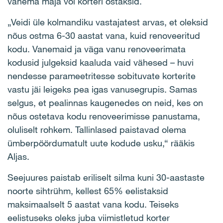
vanema maja või korteri ostaksid.
„Veidi üle kolmandiku vastajatest arvas, et oleksid
nõus ostma 6-30 aastat vana, kuid renoveeritud
kodu. Vanemaid ja väga vanu renoveerimata
kodusid julgeksid kaaluda vaid vähesed – huvi
nendesse parameetritesse sobituvate korterite
vastu jäi leigeks pea igas vanusegrupis. Samas
selgus, et pealinnas kaugenedes on neid, kes on
nõus ostetava kodu renoveerimisse panustama,
oluliselt rohkem. Tallinlased paistavad olema
ümberpöördumatult uute kodude usku,“ rääkis
Aljas.
Seejuures paistab eriliselt silma kuni 30-aastaste
noorte sihtrühm, kellest 65% eelistaksid
maksimaalselt 5 aastat vana kodu. Teiseks
eelistuseks oleks juba viimistletud korter