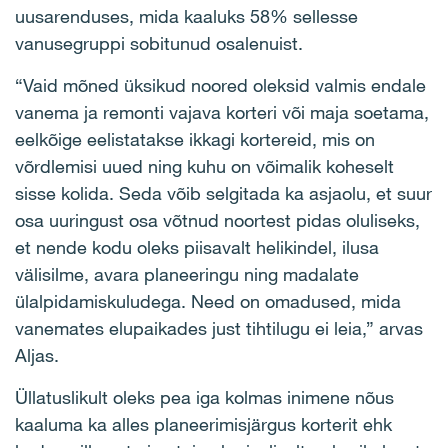
uusarenduses, mida kaaluks 58% sellesse
vanusegruppi sobitunud osalenuist.
“Vaid mõned üksikud noored oleksid valmis endale
vanema ja remonti vajava korteri või maja soetama,
eelkõige eelistatakse ikkagi kortereid, mis on
võrdlemisi uued ning kuhu on võimalik koheselt
sisse kolida. Seda võib selgitada ka asjaolu, et suur
osa uuringust osa võtnud noortest pidas oluliseks,
et nende kodu oleks piisavalt helikindel, ilusa
välisilme, avara planeeringu ning madalate
ülalpidamiskuludega. Need on omadused, mida
vanemates elupaikades just tihtilugu ei leia,” arvas
Aljas.
Üllatuslikult oleks pea iga kolmas inimene nõus
kaaluma ka alles planeerimisjärgus korterit ehk