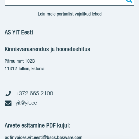
Leia meie portaalist vajalikud lehed
AS YIT Eesti
Kinnisvaraarendus ja hooneteehitus
Pärnu mnt 102B
11312 Tallinn, Estonia
+372 665 2100
yit@yit.ee
Arvete esitamine PDF kujul:
pdfinvoices.yit.eesti@bscs.basware.com