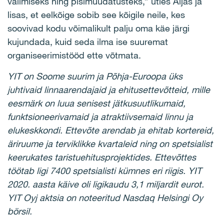
valimiseks ning pisimuudatusteks,” ütles Aljas ja
lisas, et eelkõige sobib see kõigile neile, kes
soovivad kodu võimalikult palju oma käe järgi
kujundada, kuid seda ilma ise suuremat
organiseerimistööd ette võtmata.
YIT on Soome suurim ja Põhja-Euroopa üks
juhtivaid linnaarendajaid ja ehitusettevõtteid, mille
eesmärk on luua senisest jätkusuutlikumaid,
funktsioneerivamaid ja atraktiivsemaid linnu ja
elukeskkondi. Ettevõte arendab ja ehitab kortereid,
äriruume ja terviklikke kvartaleid ning on spetsialist
keerukates taristuehitusprojektides. Ettevõttes
töötab ligi 7400 spetsialisti kümnes eri riigis. YIT
2020. aasta käive oli ligikaudu 3,1 miljardit eurot.
YIT Oyj aktsia on noteeritud Nasdaq Helsingi Oy
börsil.