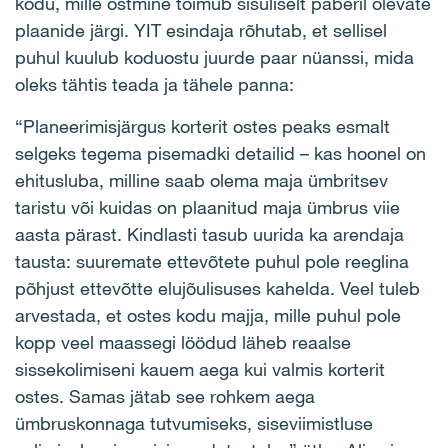
kodu, mille ostmine toimub sisuliselt paberil olevate
plaanide järgi. YIT esindaja rõhutab, et sellisel
puhul kuulub koduostu juurde paar nüanssi, mida
oleks tähtis teada ja tähele panna:
“Planeerimisjärgus korterit ostes peaks esmalt
selgeks tegema pisemadki detailid – kas hoonel on
ehitusluba, milline saab olema maja ümbritsev
taristu või kuidas on plaanitud maja ümbrus viie
aasta pärast. Kindlasti tasub uurida ka arendaja
tausta: suuremate ettevõtete puhul pole reeglina
põhjust ettevõtte elujõulisuses kahelda. Veel tuleb
arvestada, et ostes kodu majja, mille puhul pole
kopp veel maassegi löödud läheb reaalse
sissekolimiseni kauem aega kui valmis korterit
ostes. Samas jätab see rohkem aega
ümbruskonnaga tutvumiseks, siseviimistluse