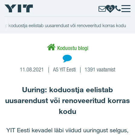
ing: koduostja eelistab uusarendust või renoveeritud korras kodu
Koduostu blogi
11.08.2021
AS YIT Eesti
1391 vaatamist
Uuring: koduostja eelistab
uusarendust või renoveeritud korras
kodu
YIT Eesti kevadel läbi viidud uuringust selgus,