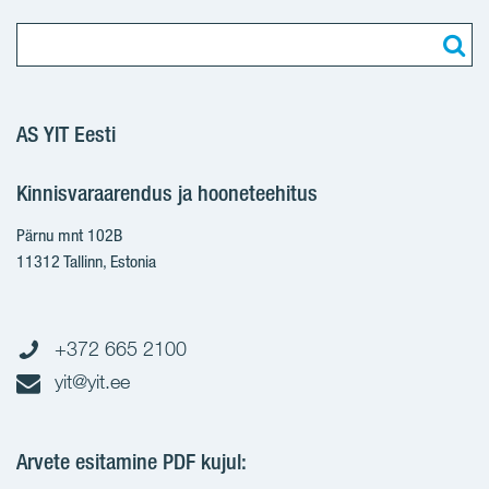
AS YIT Eesti
Kinnisvaraarendus ja hooneteehitus
Pärnu mnt 102B
11312 Tallinn, Estonia
+372 665 2100
yit@yit.ee
Arvete esitamine PDF kujul: