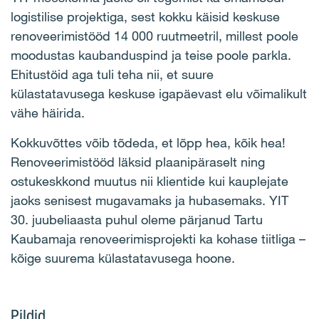
logistilise projektiga, sest kokku käisid keskuse
renoveerimistööd 14 000 ruutmeetril, millest poole
moodustas kaubanduspind ja teise poole parkla.
Ehitustöid aga tuli teha nii, et suure
külastatavusega keskuse igapäevast elu võimalikult
vähe häirida.
Kokkuvõttes võib tõdeda, et lõpp hea, kõik hea!
Renoveerimistööd läksid plaanipäraselt ning
ostukeskkond muutus nii klientide kui kauplejate
jaoks senisest mugavamaks ja hubasemaks. YIT
30. juubeliaasta puhul oleme pärjanud Tartu
Kaubamaja renoveerimisprojekti ka kohase tiitliga –
kõige suurema külastatavusega hoone.
Pildid