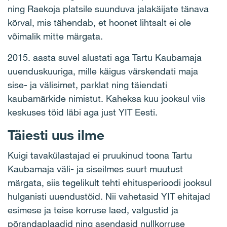
ning Raekoja platsile suunduva jalakäijate tänava
kõrval, mis tähendab, et hoonet lihtsalt ei ole
võimalik mitte märgata.
2015. aasta suvel alustati aga Tartu Kaubamaja
uuenduskuuriga, mille käigus värskendati maja
sise- ja välisimet, parklat ning täiendati
kaubamärkide nimistut. Kaheksa kuu jooksul viis
keskuses töid läbi aga just YIT Eesti.
Täiesti uus ilme
Kuigi tavakülastajad ei pruukinud toona Tartu
Kaubamaja väli- ja siseilmes suurt muutust
märgata, siis tegelikult tehti ehitusperioodi jooksul
hulganisti uuendustöid. Nii vahetasid YIT ehitajad
esimese ja teise korruse laed, valgustid ja
põrandaplaadid ning asendasid nullkorruse