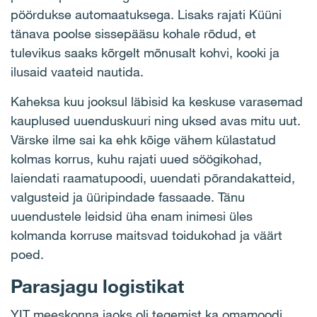
pöördukse automaatuksega. Lisaks rajati Küüni
tänava poolse sissepääsu kohale rõdud, et
tulevikus saaks kõrgelt mõnusalt kohvi, kooki ja
ilusaid vaateid nautida.
Kaheksa kuu jooksul läbisid ka keskuse varasemad
kauplused uuenduskuuri ning uksed avas mitu uut.
Värske ilme sai ka ehk kõige vähem külastatud
kolmas korrus, kuhu rajati uued söögikohad,
laiendati raamatupoodi, uuendati põrandakatteid,
valgusteid ja üüripindade fassaade. Tänu
uuendustele leidsid üha enam inimesi üles
kolmanda korruse maitsvad toidukohad ja väärt
poed.
Parasjagu logistikat
YIT meeskonna jaoks oli tegemist ka omamoodi