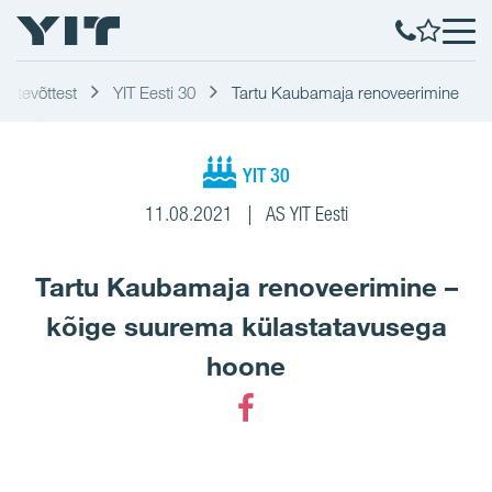
Ettevõttest
YIT Eesti 30
Tartu Kaubamaja renoveerimine
YIT 30
11.08.2021
AS YIT Eesti
Tartu Kaubamaja renoveerimine –
kõige suurema külastatavusega
hoone
Facebook