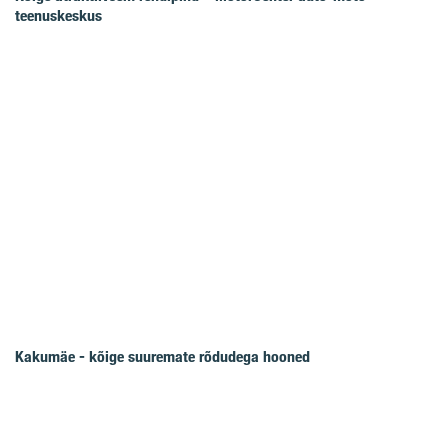
teenuskeskus
Kakumäe - kõige suuremate rõdudega hooned