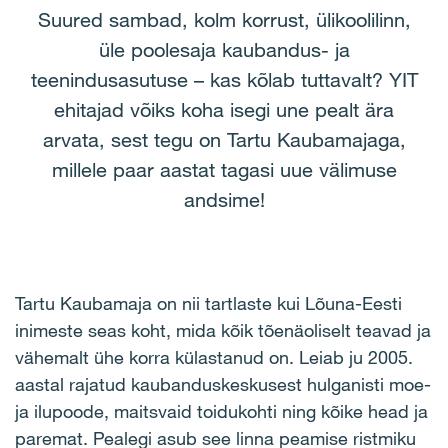
Suured sambad, kolm korrust, ülikoolilinn,
üle poolesaja kaubandus- ja
teenindusasutuse – kas kõlab tuttavalt? YIT
ehitajad võiks koha isegi une pealt ära
arvata, sest tegu on Tartu Kaubamajaga,
millele paar aastat tagasi uue välimuse
andsime!
Tartu Kaubamaja on nii tartlaste kui Lõuna-Eesti
inimeste seas koht, mida kõik tõenäoliselt teavad ja
vähemalt ühe korra külastanud on. Leiab ju 2005.
aastal rajatud kaubanduskeskusest hulganisti moe-
ja ilupoode, maitsvaid toidukohti ning kõike head ja
paremat. Pealegi asub see linna peamise ristmiku