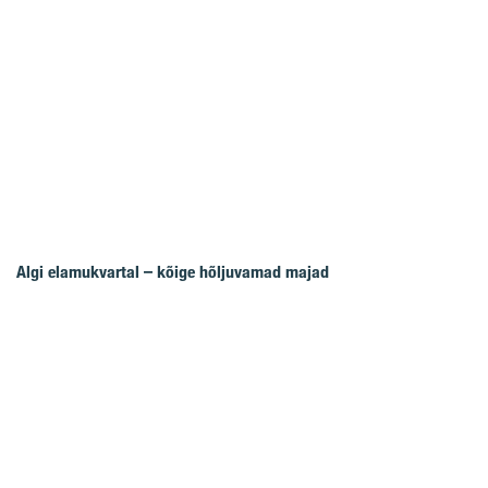
Algi elamukvartal – kõige hõljuvamad majad