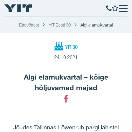
Ettevõttest
YIT Eesti 30
Algi elamukvartal
YIT 30
24.10.2021
Algi elamukvartal – kõige
hõljuvamad majad
Facebook
Jõudes Tallinnas Löwenruh pargi lähistel