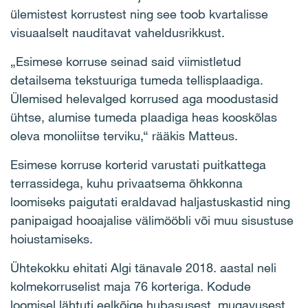
ülemistest korrustest ning see toob kvartalisse
visuaalselt nauditavat vaheldusrikkust.
„Esimese korruse seinad said viimistletud
detailsema tekstuuriga tumeda tellisplaadiga.
Ülemised helevalged korrused aga moodustasid
ühtse, alumise tumeda plaadiga heas kooskõlas
oleva monoliitse terviku,“ rääkis Matteus.
Esimese korruse korterid varustati puitkattega
terrassidega, kuhu privaatsema õhkkonna
loomiseks paigutati eraldavad haljastuskastid ning
panipaigad hooajalise välimööbli või muu sisustuse
hoiustamiseks.
Ühtekokku ehitati Algi tänavale 2018. aastal neli
kolmekorruselist maja 76 korteriga. Kodude
loomisel lähtuti eelkõige hubasusest, mugavusest