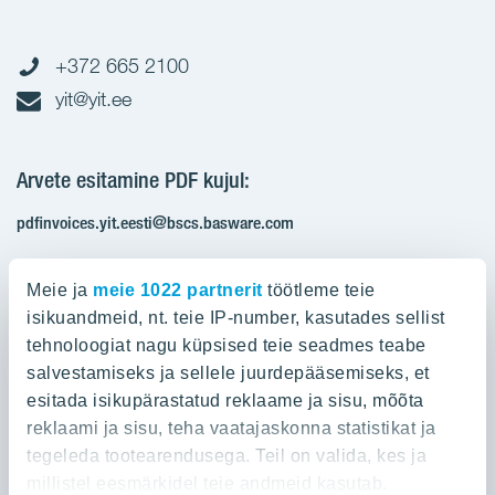
+372 665 2100
yit@yit.ee
Arvete esitamine PDF kujul:
pdfinvoices.yit.eesti@bscs.basware.com
Registrikood: 10093801
Meie ja
meie 1022 partnerit
töötleme teie
KMKR: EE100210897
isikuandmeid, nt. teie IP-number, kasutades sellist
tehnoloogiat nagu küpsised teie seadmes teabe
salvestamiseks ja sellele juurdepääsemiseks, et
Ettevõttest
esitada isikupärastatud reklaame ja sisu, mõõta
reklaami ja sisu, teha vaatajaskonna statistikat ja
YIT Group
Ettevõttest
tegeleda tootearendusega. Teil on valida, kes ja
Töö ja praktika
millistel eesmärkidel teie andmeid kasutab.