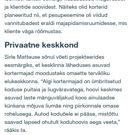
ja klientide soovidest. Näiteks olid korterid
planeeritud nii, et pesupesemine oli viidud
vannitubadest eraldi majapidamisruumidesse, mis
kliente väga rõõmustas.
Privaatne keskkond
Sirle Matteuse sõnul võeti projekteerides
eesmärgiks, et kesklinna läheduses asuvad
kortermajad moodustaks omaette tervikliku
elukeskkonna. “Algi kortermajad on ümbritsetud
koduse puitaia ja liugväravatega, hoovi keskmes
asuvad laste mänguväljakud koos ainulaadse
künkana mõjuva liumäe ning piirkonnale omase
rohelusega. Autod koduõele ei pääse, mistõttu
saavad lapsed ohutult koduhoovis aega veeta,”
rääkis ta.