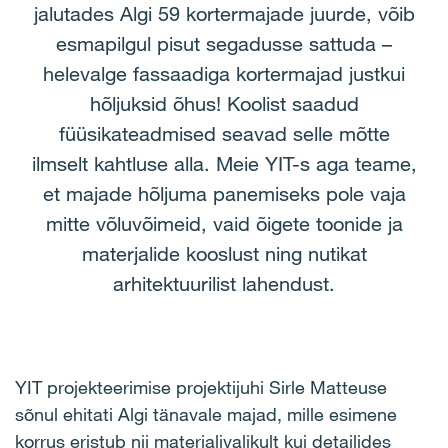
jalutades Algi 59 kortermajade juurde, võib
esmapilgul pisut segadusse sattuda –
helevalge fassaadiga kortermajad justkui
hõljuksid õhus! Koolist saadud
füüsikateadmised seavad selle mõtte
ilmselt kahtluse alla. Meie YIT-s aga teame,
et majade hõljuma panemiseks pole vaja
mitte võluvõimeid, vaid õigete toonide ja
materjalide kooslust ning nutikat
arhitektuurilist lahendust.
YIT projekteerimise projektijuhi Sirle Matteuse
sõnul ehitati Algi tänavale majad, mille esimene
korrus eristub nii materjalivalikult kui detailides