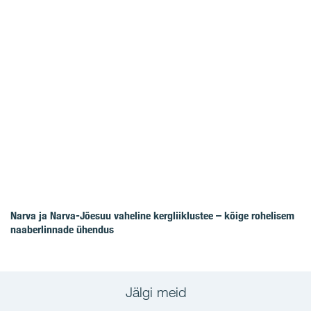
Narva ja Narva-Jõesuu vaheline kergliiklustee – kõige rohelisem
naaberlinnade ühendus
Jälgi meid