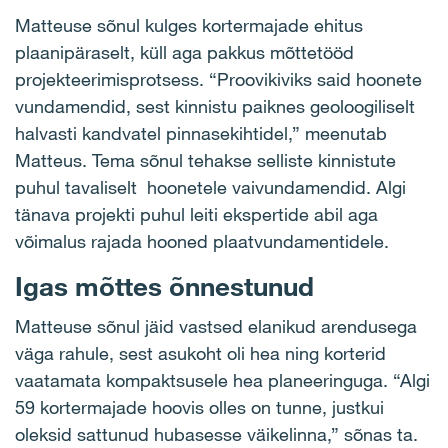
Matteuse sõnul kulges kortermajade ehitus
plaanipäraselt, küll aga pakkus mõttetööd
projekteerimisprotsess. “Proovikiviks said hoonete
vundamendid, sest kinnistu paiknes geoloogiliselt
halvasti kandvatel pinnasekihtidel,” meenutab
Matteus. Tema sõnul tehakse selliste kinnistute
puhul tavaliselt hoonetele vaivundamendid. Algi
tänava projekti puhul leiti ekspertide abil aga
võimalus rajada hooned plaatvundamentidele.
Igas mõttes õnnestunud
Matteuse sõnul jäid vastsed elanikud arendusega
väga rahule, sest asukoht oli hea ning korterid
vaatamata kompaktsusele hea planeeringuga. “Algi
59 kortermajade hoovis olles on tunne, justkui
oleksid sattunud hubasesse väikelinna,” sõnas ta.