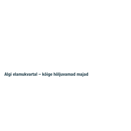
Algi elamukvartal – kõige hõljuvamad majad