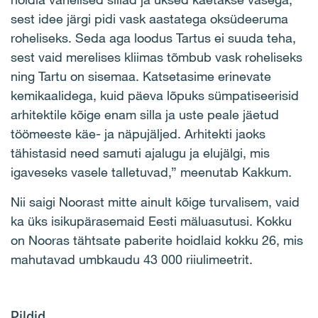
sest idee järgi pidi vask aastatega oksüdeeruma
roheliseks. Seda aga loodus Tartus ei suuda teha,
sest vaid merelises kliimas tõmbub vask roheliseks
ning Tartu on sisemaa. Katsetasime erinevate
kemikaalidega, kuid päeva lõpuks sümpatiseerisid
arhitektile kõige enam silla ja uste peale jäetud
töömeeste käe- ja näpujäljed. Arhitekti jaoks
tähistasid need samuti ajalugu ja elujälgi, mis
igaveseks vasele talletuvad,” meenutab Kakkum.
Nii saigi Noorast mitte ainult kõige turvalisem, vaid
ka üks isikupärasemaid Eesti mäluasutusi. Kokku
on Nooras tähtsate paberite hoidlaid kokku 26, mis
mahutavad umbkaudu 43 000 riiulimeetrit.
Pildid