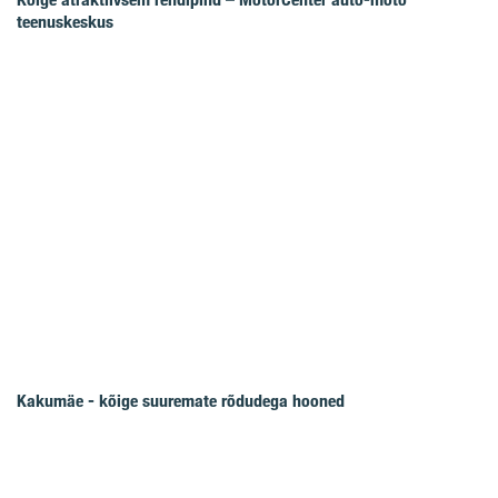
teenuskeskus
Kakumäe - kõige suuremate rõdudega hooned