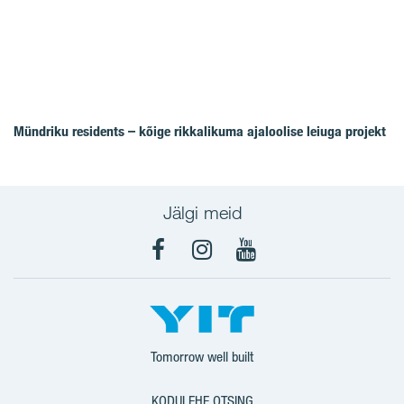
Mündriku residents – kõige rikkalikuma ajaloolise leiuga projekt
Jälgi meid
Facebook
Instagram
YouTube
Tomorrow well built
KODULEHE OTSING