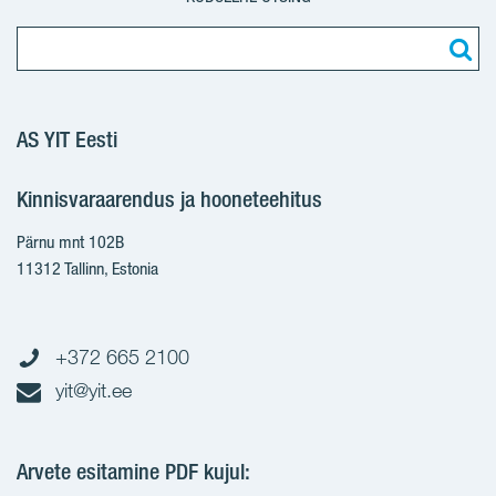
AS YIT Eesti
Kinnisvaraarendus ja hooneteehitus
Pärnu mnt 102B
11312 Tallinn, Estonia
+372 665 2100
yit@yit.ee
Arvete esitamine PDF kujul: