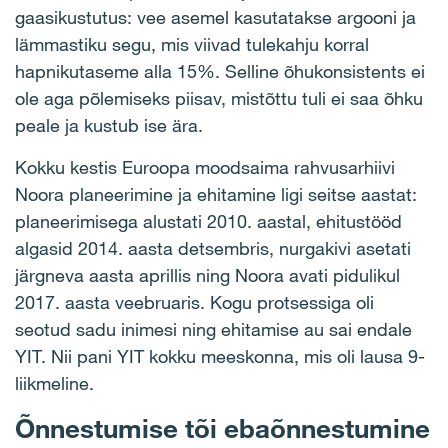
gaasikustutus: vee asemel kasutatakse argooni ja
lämmastiku segu, mis viivad tulekahju korral
hapnikutaseme alla 15%. Selline õhukonsistents ei
ole aga põlemiseks piisav, mistõttu tuli ei saa õhku
peale ja kustub ise ära.
Kokku kestis Euroopa moodsaima rahvusarhiivi
Noora planeerimine ja ehitamine ligi seitse aastat:
planeerimisega alustati 2010. aastal, ehitustööd
algasid 2014. aasta detsembris, nurgakivi asetati
järgneva aasta aprillis ning Noora avati pidulikul
2017. aasta veebruaris. Kogu protsessiga oli
seotud sadu inimesi ning ehitamise au sai endale
YIT. Nii pani YIT kokku meeskonna, mis oli lausa 9-
liikmeline.
Õnnestumise tõi ebaõnnestumine