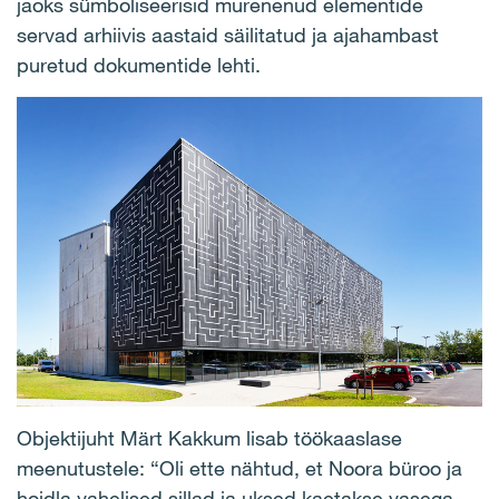
jaoks sümboliseerisid murenenud elementide
servad arhiivis aastaid säilitatud ja ajahambast
puretud dokumentide lehti.
Objektijuht Märt Kakkum lisab töökaaslase
meenutustele: “Oli ette nähtud, et Noora büroo ja
hoidla vahelised sillad ja uksed kaetakse vasega,