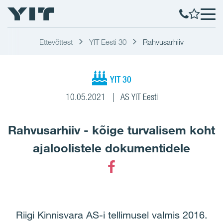
Ettevõttest
YIT Eesti 30
Rahvusarhiiv
YIT 30
10.05.2021
AS YIT Eesti
Rahvusarhiiv - kõige turvalisem koht
ajaloolistele dokumentidele
Facebook
Riigi Kinnisvara AS-i tellimusel valmis 2016.