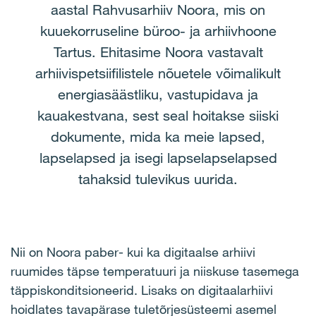
aastal Rahvusarhiiv Noora, mis on
kuuekorruseline büroo- ja arhiivhoone
Tartus. Ehitasime Noora vastavalt
arhiivispetsiifilistele nõuetele võimalikult
energiasäästliku, vastupidava ja
kauakestvana, sest seal hoitakse siiski
dokumente, mida ka meie lapsed,
lapselapsed ja isegi lapselapselapsed
tahaksid tulevikus uurida.
Nii on Noora paber- kui ka digitaalse arhiivi
ruumides täpse temperatuuri ja niiskuse tasemega
täppiskonditsioneerid. Lisaks on digitaalarhiivi
hoidlates tavapärase tuletõrjesüsteemi asemel