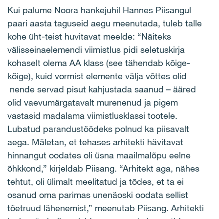
Kui palume Noora hankejuhil Hannes Piisangul
paari aasta taguseid aegu meenutada, tuleb talle
kohe üht-teist huvitavat meelde: “Näiteks
välisseinaelemendi viimistlus pidi seletuskirja
kohaselt olema AA klass (see tähendab kõige-
kõige), kuid vormist elemente välja võttes olid
nende servad pisut kahjustada saanud – ääred
olid vaevumärgatavalt murenenud ja pigem
vastasid madalama viimistlusklassi tootele.
Lubatud parandustöödeks polnud ka piisavalt
aega. Mäletan, et tehases arhitekti hävitavat
hinnangut oodates oli üsna maailmalõpu eelne
õhkkond,” kirjeldab Piisang. “Arhitekt aga, nähes
tehtut, oli ülimalt meelitatud ja tõdes, et ta ei
osanud oma parimas unenäoski oodata sellist
tõetruud lähenemist,” meenutab Piisang. Arhitekti