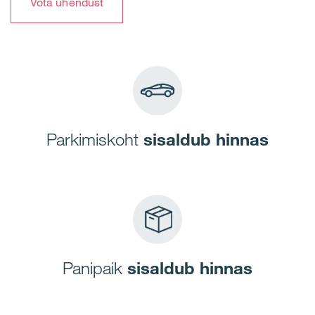
Võta ühendust
Parkimiskoht
sisaldub hinnas
Panipaik
sisaldub hinnas