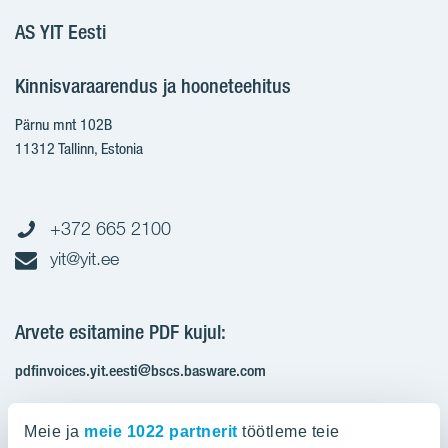
AS YIT Eesti
Kinnisvaraarendus ja hooneteehitus
Pärnu mnt 102B
11312 Tallinn, Estonia
+372 665 2100
yit@yit.ee
Arvete esitamine PDF kujul:
pdfinvoices.yit.eesti@bscs.basware.com
Registrikood: 10093801
Meie ja
meie 1022 partnerit
töötleme teie
KMKR: EE100210897