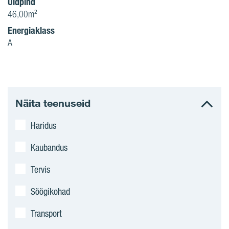
Üldpind
46,00m²
Energiaklass
A
Näita teenuseid
Haridus
Kaubandus
Tervis
Söögikohad
Transport