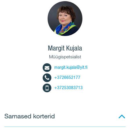
Margit Kujala
Müügispetsialist
margit.kujala@yit.fi
+3726652177
+37253083713
Sarnased korterid