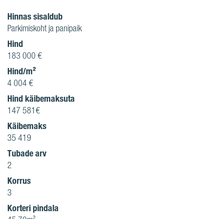
Hinnas sisaldub
Parkimiskoht ja panipaik
Hind
183 000 €
Hind/m²
4 004 €
Hind käibemaksuta
147 581€
Käibemaks
35 419
Tubade arv
2
Korrus
3
Korteri pindala