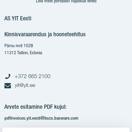
Leia meie portaalist vajalikud lehed
AS YIT Eesti
Kinnisvaraarendus ja hooneteehitus
Pärnu mnt 102B
11312 Tallinn, Estonia
+372 665 2100
yit@yit.ee
Arvete esitamine PDF kujul:
pdfinvoices.yit.eesti@bscs.basware.com