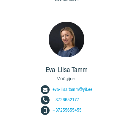
Eva-Liisa Tamm
Müügijuht
eva-liisa.tamm@yit.ee
+3726652177
+37255655455