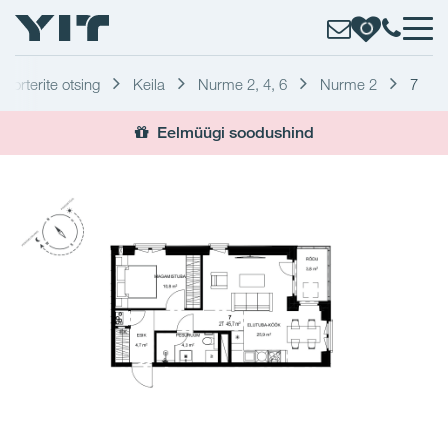
Korterite otsing
Keila
Nurme 2, 4, 6
Nurme 2
7
Eelmüügi soodushind