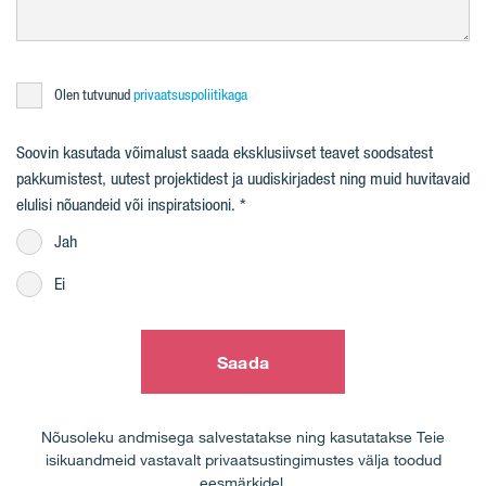
Olen tutvunud
privaatsuspoliitikaga
Soovin kasutada võimalust saada eksklusiivset teavet soodsatest
pakkumistest, uutest projektidest ja uudiskirjadest ning muid huvitavaid
elulisi nõuandeid või inspiratsiooni.
Jah
Ei
Saada
Nõusoleku andmisega salvestatakse ning kasutatakse Teie
isikuandmeid vastavalt privaatsustingimustes välja toodud
eesmärkidel.