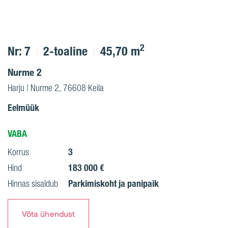
2
Nr: 7
2-toaline
45,70 m
Nurme 2
Harju | Nurme 2, 76608 Keila
Eelmüük
VABA
3
Korrus
183 000 €
Hind
Parkimiskoht ja panipaik
Hinnas sisaldub
Võta ühendust