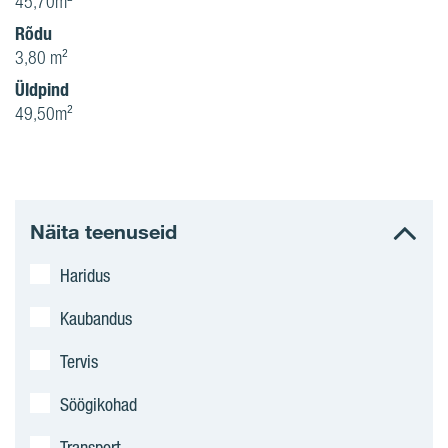
45,70m²
Rõdu
3,80 m²
Üldpind
49,50m²
Näita teenuseid
Haridus
Kaubandus
Tervis
Söögikohad
Transport