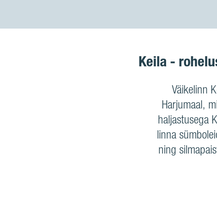
Keila - rohel
Väikelinn K
Harjumaal, m
haljastusega 
linna sümbolei
ning silmapais