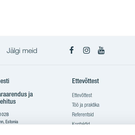
Jälgi meid
Facebook
Instagram
YouTube
esti
Ettevõttest
araarendus ja
Ettevõttest
ehitus
Töö ja praktika
Referentsid
 102B
nn, Estonia
Kontaktid
Ostame maad