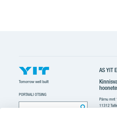
AS YIT E
Kinnisv
Tomorrow well built
hoonete
PORTAALI OTSING
Pärnu mnt
11312 Talli