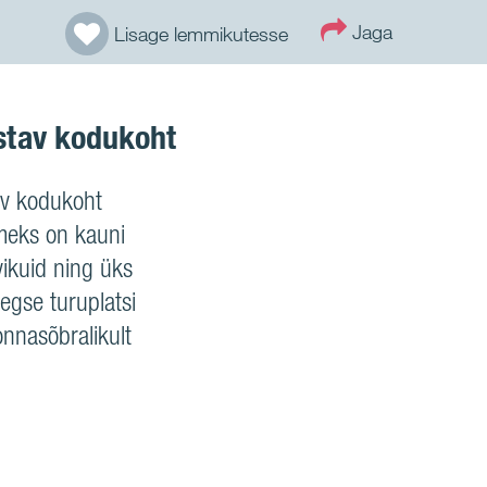
Jaga
Lisage lemmikutesse
astav kodukoht
tav kodukoht
meks on kauni
ikuid ning üks
egse turuplatsi
onnasõbralikult