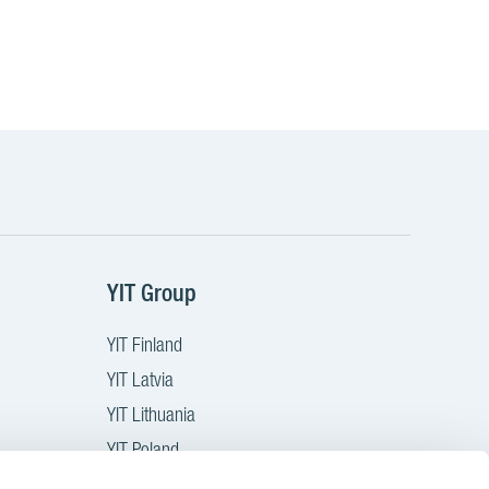
YIT Group
YIT Finland
YIT Latvia
YIT Lithuania
YIT Poland
YIT Czech