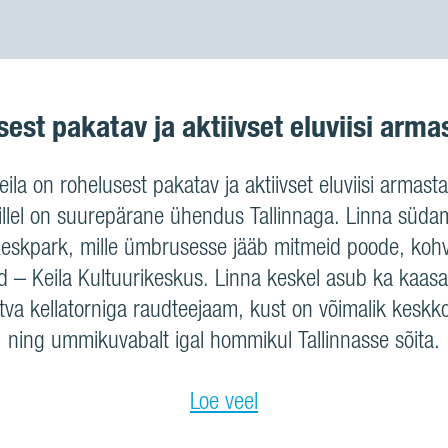
usest pakatav ja aktiivset eluviisi arm
eila on rohelusest pakatav ja aktiivset eluviisi armas
illel on suurepärane ühendus Tallinnaga. Linna süda
Keskpark, mille ümbrusesse jääb mitmeid poode, kohv
d – Keila Kultuurikeskus. Linna keskel asub ka kaasa
tva kellatorniga raudteejaam, kust on võimalik keskk
ning ummikuvabalt igal hommikul Tallinnasse sõita.
Loe veel