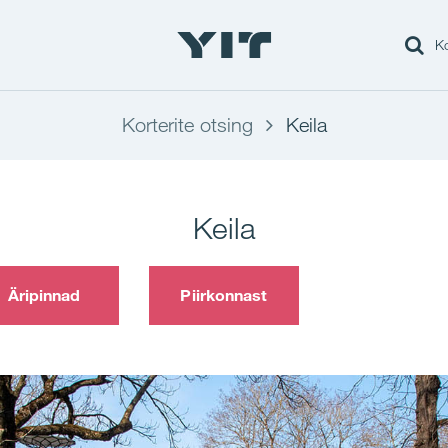
Ko
Korterite otsing
Keila
Keila
Äripinnad
Piirkonnast