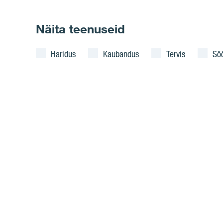
Näita teenuseid
Haridus
Kaubandus
Tervis
Sö