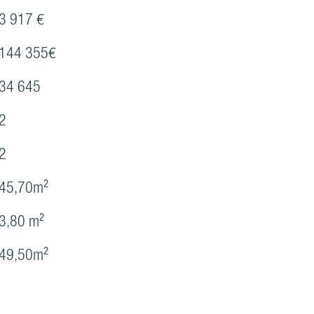
3 917 €
144 355€
34 645
2
2
45,70m²
3,80 m²
49,50m²