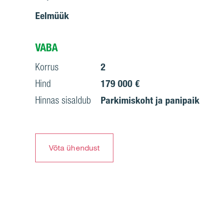
Eelmüük
VABA
Korrus
2
Hind
179 000 €
Hinnas sisaldub
Parkimiskoht ja panipaik
Võta ühendust