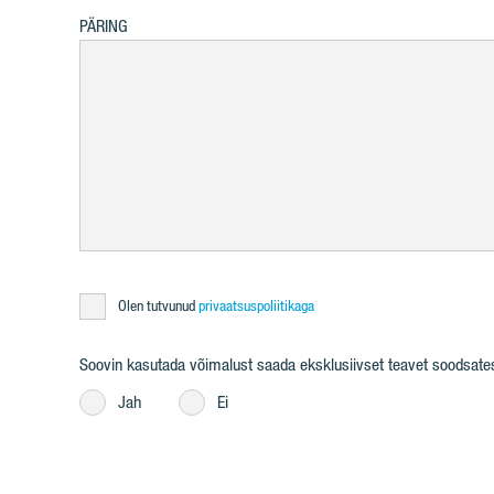
PÄRING
Olen tutvunud
privaatsuspoliitikaga
Soovin kasutada võimalust saada eksklusiivset teavet soodsatest 
Jah
Ei