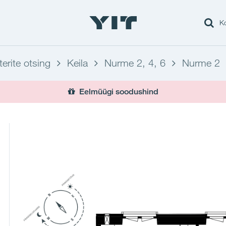
Ko
terite otsing
Keila
Nurme 2, 4, 6
Nurme 2
Eelmüügi soodushind