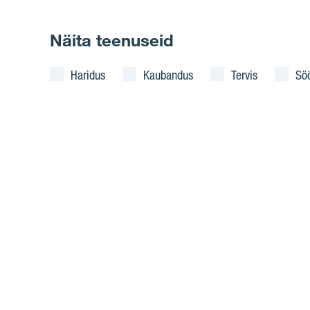
Näita teenuseid
Haridus
Kaubandus
Tervis
Sö