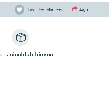
Jaga
Lisage lemmikutesse
paik
sisaldub hinnas