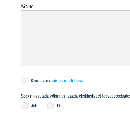
PÄRING
Olen tutvunud
privaatsuspoliitikaga
Soovin kasutada võimalust saada eksklusiivset teavet soodsatest 
Jah
Ei