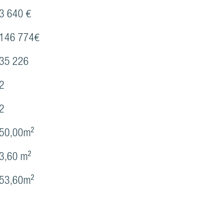
3 640 €
146 774€
35 226
2
2
50,00m²
3,60 m²
53,60m²