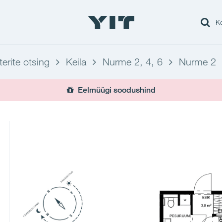
Ko
terite otsing
Keila
Nurme 2, 4, 6
Nurme 2
Eelmüügi soodushind