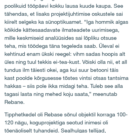
poolikuid tööpäevi kokku lausa kuude kaupa. See
tähendas, et lisaks projektijuhtimise oskustele sai
kiirelt selgeks ka sünoptikuamet. “Iga hommik algas
kõikide kättesaadavate ilmateadete uurimisega,
mille keskmiseid analüüsides sai lõpliku otsuse
teha, mis töödega täna tegeleda saab. Üleval ei
kehtinud enam ükski reegel: vihm sadas hoopis alt
üles ning tuul tekkis ei-tea-kust. Võiski olla nii, et all
tundus ilm täiesti okei, aga kui suur betooni täis
kast poolde kõrgusesse tõstes vintsi otsas tantsima
hakkas – siis pole ikka midagi teha. Tuleb see alla
tagasi lasta ning mehed koju saata,” meenutab
Rebane.
Tipphetkedel oli Rebase sõnul objektil korraga 100-
120 nägu, koguprojektiga seotud inimesi oli
tõenäoliselt tuhandeid. Sealhulgas tellijad,