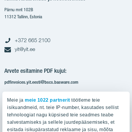
Pärnu mnt 102B
11312 Tallinn, Estonia
+372 665 2100
yit@yit.ee
Arvete esitamine PDF kujul:
pdfinvoices.yit.eesti@bscs.basware.com
Registrikood: 10093801
Meie ja
meie 1022 partnerit
töötleme teie
KMKR: EE100210897
isikuandmeid, nt. teie IP-number, kasutades sellist
tehnoloogiat nagu küpsised teie seadmes teabe
salvestamiseks ja sellele juurdepääsemiseks, et
Ettevõttest
esitada isikupärastatud reklaame ja sisu, mõõta