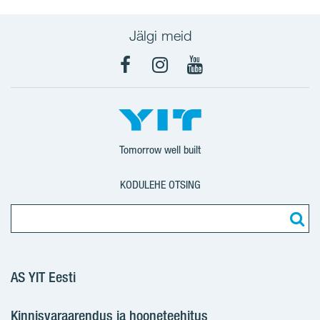
Jälgi meid
Facebook
Instagram
YouTube
Tomorrow well built
KODULEHE OTSING
AS YIT Eesti
Kinnisvaraarendus ja hooneteehitus