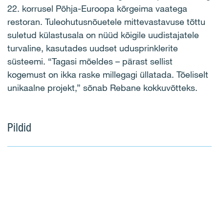
22. korrusel Põhja-Euroopa kõrgeima vaatega
restoran. Tuleohutusnõuetele mittevastavuse tõttu
suletud külastusala on nüüd kõigile uudistajatele
turvaline, kasutades uudset udusprinklerite
süsteemi. “Tagasi mõeldes – pärast sellist
kogemust on ikka raske millegagi üllatada. Tõeliselt
unikaalne projekt,” sõnab Rebane kokkuvõtteks.
Pildid