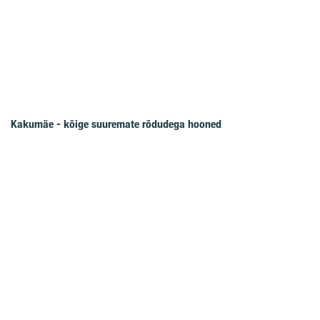
Kakumäe - kõige suuremate rõdudega hooned