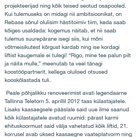
projekteerijad ning kõik teised seotud osapooled.
Kui tulemuseks on midagi nii ambitsioonikat, on
Rebase sõnul olulisim hästitoimiv tiim, keda saab
kõiges usaldada: kogemus näitab, et nii saab
tulemus suurepärane isegi siis, kui mõni
võtmeisikutest kõrgust kardab ning ise kordagi
liftist kaugemale ei tulegi! “Rigo, mine tee palun pilt
ja näita mulle,” meenutab ta veel tänagi
koostööpartnerit, kellega olulised otsused
kooskõlastada tuli.
Peale põhjalikku renoveerimist avati legendaarne
Tallinna Teletorn 5. aprillil 2012 taas külastajatele.
Lisaks kaasaegsele pääslale said uue ilme saanud
kõik külastajatele avatud ruumid: pärast karmi
ehituskoormust said välja vahetatud kõik liftid, 21.
korrusel avab uksed kaasaegne vaateplatvorm ning