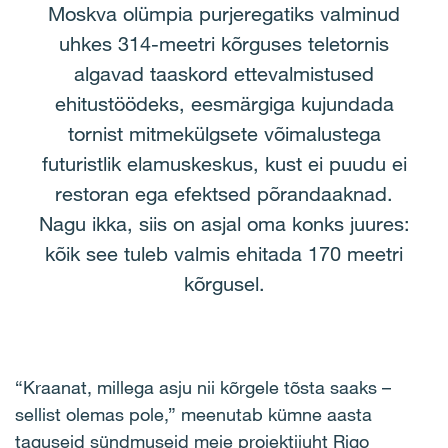
Moskva olümpia purjeregatiks valminud
uhkes 314-meetri kõrguses teletornis
algavad taaskord ettevalmistused
ehitustöödeks, eesmärgiga kujundada
tornist mitmekülgsete võimalustega
futuristlik elamuskeskus, kust ei puudu ei
restoran ega efektsed põrandaaknad.
Nagu ikka, siis on asjal oma konks juures:
kõik see tuleb valmis ehitada 170 meetri
kõrgusel.
“Kraanat, millega asju nii kõrgele tõsta saaks –
sellist olemas pole,” meenutab kümne aasta
taguseid sündmuseid meie projektijuht Rigo