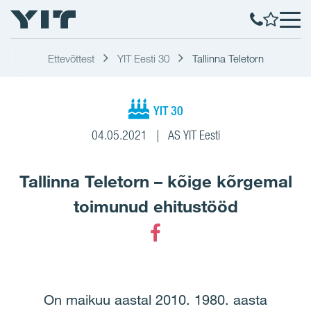
Ettevõttest
YIT Eesti 30
Tallinna Teletorn
YIT 30
04.05.2021
AS YIT Eesti
Tallinna Teletorn – kõige kõrgemal
toimunud ehitustööd
Facebook
On maikuu aastal 2010. 1980. aasta