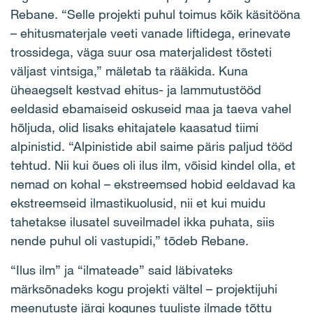
Rebane. “Selle projekti puhul toimus kõik käsitööna
– ehitusmaterjale veeti vanade liftidega, erinevate
trossidega, väga suur osa materjalidest tõsteti
väljast vintsiga,” mäletab ta rääkida. Kuna
üheaegselt kestvad ehitus- ja lammutustööd
eeldasid ebamaiseid oskuseid maa ja taeva vahel
hõljuda, olid lisaks ehitajatele kaasatud tiimi
alpinistid. “Alpinistide abil saime päris paljud tööd
tehtud. Nii kui õues oli ilus ilm, võisid kindel olla, et
nemad on kohal – ekstreemsed hobid eeldavad ka
ekstreemseid ilmastikuolusid, nii et kui muidu
tahetakse ilusatel suveilmadel ikka puhata, siis
nende puhul oli vastupidi,” tõdeb Rebane.
“Ilus ilm” ja “ilmateade” said läbivateks
märksõnadeks kogu projekti vältel – projektijuhi
meenutuste järgi kogunes tuuliste ilmade tõttu