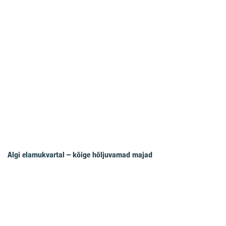
Algi elamukvartal – kõige hõljuvamad majad