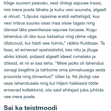
kõige suurem peavalu, sest ühtegi sajuvee trassi,
mis mere poole läheks ja kuhu vesi suunata, algselt
ei olnud. “Lõpuks rajasime eraldi settetiigid, kus
vesi imbus suures osas maa sisse tagasi ning
ülevool läks peenikesse sajuvee torusse. Kogu
lahendus oli üks suur katsetus ning olime väga
üllatunud, kui hästi see toimis,” rääkis Kuldsaar. Ta
lisas, et erinevad spetsialistid, kes nõu ja jõuga
abiks käisid, pidasid algselt ideed rumalaks ja
ütlesid, et nii ei saa teha. “Meie jaoks oli lahendus
üsnagi loogiline ja tahtsime oma jonnakusega seda
proovida ning õnnestus!” ütles ta. Nii jõutigi vee
osas lahendusele ning kui hiljem hakkasid tööle
erinevad kollektorid, siis said ehitajad juba juhtida
vee mere poole.
Sai ka teistmoodi