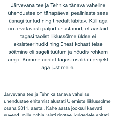
Järvevana tee ja Tehnika tänava vaheline
ühendustee on tänapäeval pealinlaste seas
üsnagi tuntud ning tihedalt läbitav. Küll aga
on arvatavasti paljud unustanud, et aastaid
tagasi taolist liiklussõlme üldse ei
eksisteerinudki ning ühest kohast teise
sõitmine oli sageli tüütum ja nõudis rohkem
aega. Kümme aastat tagasi usaldati projekt
aga just meile.
Järvevana tee ja Tehnika tänava vahelise
ühendustee ehitamist alustati Ülemiste liiklussõlme
osana 2011. aastal. Kahe aasta jooksul kaevati
süvend, mille põhja rajati ringtee, külgedele ehitati