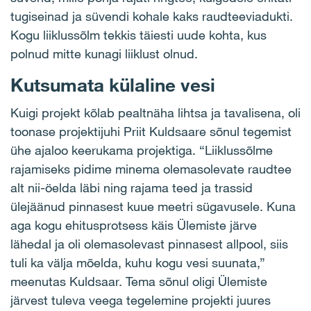
tugiseinad ja süvendi kohale kaks raudteeviadukti.
Kogu liiklussõlm tekkis täiesti uude kohta, kus
polnud mitte kunagi liiklust olnud.
Kutsumata külaline vesi
Kuigi projekt kõlab pealtnäha lihtsa ja tavalisena, oli
toonase projektijuhi Priit Kuldsaare sõnul tegemist
ühe ajaloo keerukama projektiga. “Liiklussõlme
rajamiseks pidime minema olemasolevate raudtee
alt nii-öelda läbi ning rajama teed ja trassid
ülejäänud pinnasest kuue meetri sügavusele. Kuna
aga kogu ehitusprotsess käis Ülemiste järve
lähedal ja oli olemasolevast pinnasest allpool, siis
tuli ka välja mõelda, kuhu kogu vesi suunata,”
meenutas Kuldsaar. Tema sõnul oligi Ülemiste
järvest tuleva veega tegelemine projekti juures