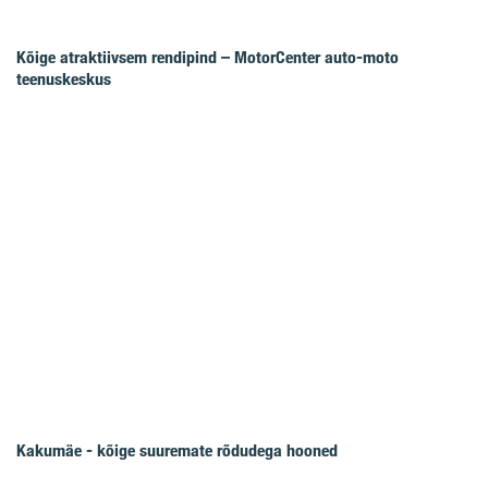
Kõige atraktiivsem rendipind – MotorCenter auto-moto
teenuskeskus
Kakumäe - kõige suuremate rõdudega hooned