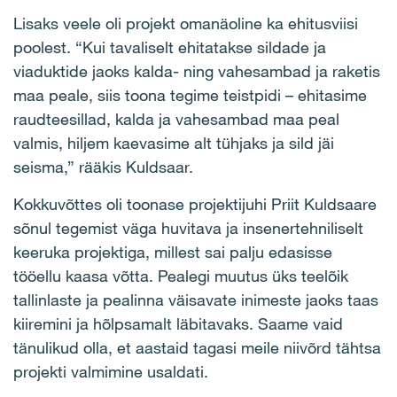
Lisaks veele oli projekt omanäoline ka ehitusviisi
poolest. “Kui tavaliselt ehitatakse sildade ja
viaduktide jaoks kalda- ning vahesambad ja raketis
maa peale, siis toona tegime teistpidi – ehitasime
raudteesillad, kalda ja vahesambad maa peal
valmis, hiljem kaevasime alt tühjaks ja sild jäi
seisma,” rääkis Kuldsaar.
Kokkuvõttes oli toonase projektijuhi Priit Kuldsaare
sõnul tegemist väga huvitava ja insenertehniliselt
keeruka projektiga, millest sai palju edasisse
tööellu kaasa võtta. Pealegi muutus üks teelõik
tallinlaste ja pealinna väisavate inimeste jaoks taas
kiiremini ja hõlpsamalt läbitavaks. Saame vaid
tänulikud olla, et aastaid tagasi meile niivõrd tähtsa
projekti valmimine usaldati.