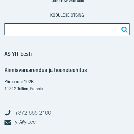
Tomorrow well built
KODULEHE OTSING
AS YIT Eesti
Kinnisvaraarendus ja hooneteehitus
Pärnu mnt 102B
11312 Tallinn, Estonia
+372 665 2100
yit@yit.ee