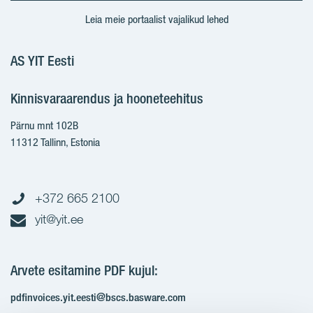
Leia meie portaalist vajalikud lehed
AS YIT Eesti
Kinnisvaraarendus ja hooneteehitus
Pärnu mnt 102B
11312 Tallinn, Estonia
+372 665 2100
yit@yit.ee
Arvete esitamine PDF kujul:
pdfinvoices.yit.eesti@bscs.basware.com