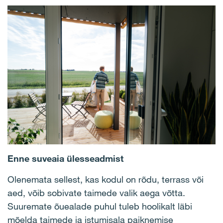
Enne suveaia ülesseadmist
Olenemata sellest, kas kodul on rõdu, terrass või
aed, võib sobivate taimede valik aega võtta.
Suuremate õuealade puhul tuleb hoolikalt läbi
mõelda taimede ja istumisala paiknemise