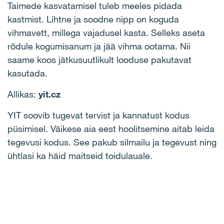
Taimede kasvatamisel tuleb meeles pidada
kastmist. Lihtne ja soodne nipp on koguda
vihmavett, millega vajadusel kasta. Selleks aseta
rõdule kogumisanum ja jää vihma ootama. Nii
saame koos jätkusuutlikult looduse pakutavat
kasutada.
Allikas:
yit.cz
YIT soovib tugevat tervist ja kannatust kodus
püsimisel. Väikese aia eest hoolitsemine aitab leida
tegevusi kodus. See pakub silmailu ja tegevust ning
ühtlasi ka häid maitseid toidulauale.