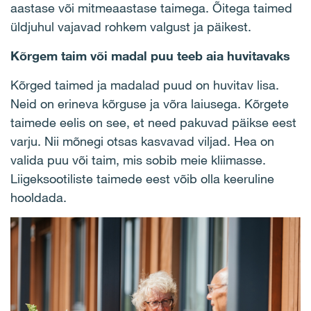
aastase või mitmeaastase taimega. Õitega taimed
üldjuhul vajavad rohkem valgust ja päikest.
Kõrgem taim või madal puu teeb aia huvitavaks
Kõrged taimed ja madalad puud on huvitav lisa.
Neid on erineva kõrguse ja võra laiusega. Kõrgete
taimede eelis on see, et need pakuvad päikse eest
varju. Nii mõnegi otsas kasvavad viljad. Hea on
valida puu või taim, mis sobib meie kliimasse.
Liigeksootiliste taimede eest võib olla keeruline
hooldada.