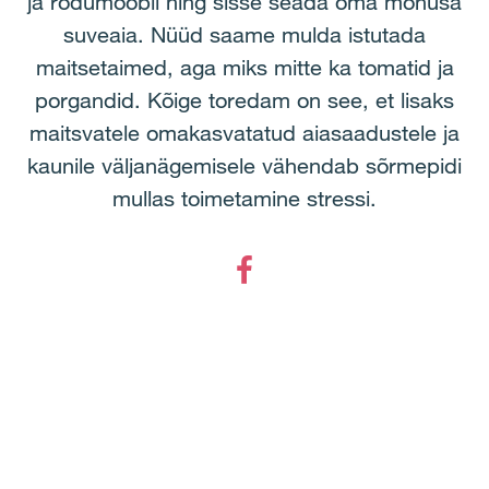
ja rõdumööbli ning sisse seada oma mõnusa
suveaia. Nüüd saame mulda istutada
maitsetaimed, aga miks mitte ka tomatid ja
porgandid. Kõige toredam on see, et lisaks
maitsvatele omakasvatatud aiasaadustele ja
kaunile väljanägemisele vähendab sõrmepidi
mullas toimetamine stressi.
Facebook