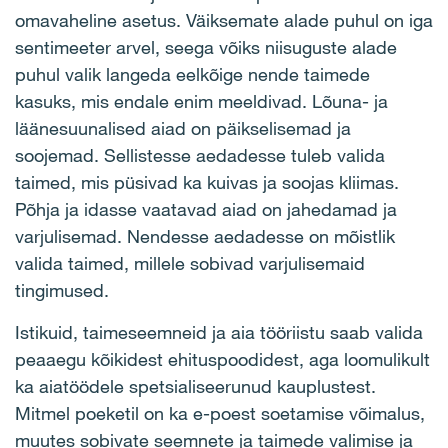
omavaheline asetus. Väiksemate alade puhul on iga
sentimeeter arvel, seega võiks niisuguste alade
puhul valik langeda eelkõige nende taimede
kasuks, mis endale enim meeldivad. Lõuna- ja
läänesuunalised aiad on päikselisemad ja
soojemad. Sellistesse aedadesse tuleb valida
taimed, mis püsivad ka kuivas ja soojas kliimas.
Põhja ja idasse vaatavad aiad on jahedamad ja
varjulisemad. Nendesse aedadesse on mõistlik
valida taimed, millele sobivad varjulisemaid
tingimused.
Istikuid, taimeseemneid ja aia tööriistu saab valida
peaaegu kõikidest ehituspoodidest, aga loomulikult
ka aiatöödele spetsialiseerunud kauplustest.
Mitmel poeketil on ka e-poest soetamise võimalus,
muutes sobivate seemnete ja taimede valimise ja