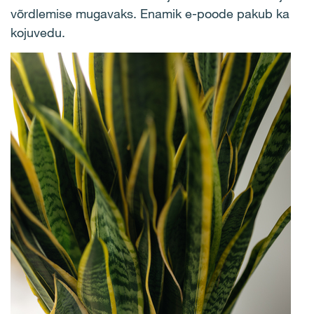
võrdlemise mugavaks. Enamik e-poode pakub ka
kojuvedu.