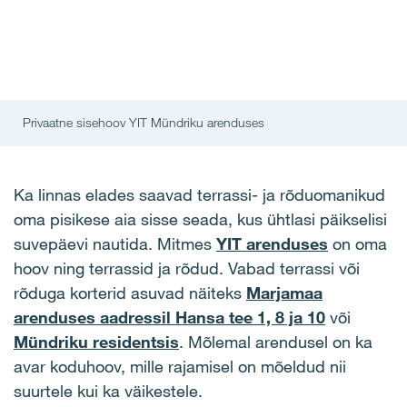
Privaatne sisehoov YIT Mündriku arenduses
Ka linnas elades saavad terrassi- ja rõduomanikud
oma pisikese aia sisse seada, kus ühtlasi päikselisi
suvepäevi nautida. Mitmes
YIT arenduses
on oma
hoov ning terrassid ja rõdud. Vabad terrassi või
rõduga korterid asuvad näiteks
Marjamaa
arenduses aadressil Hansa tee 1, 8 ja 10
või
Mündriku residentsis
. Mõlemal arendusel on ka
avar koduhoov, mille rajamisel on mõeldud nii
suurtele kui ka väikestele.