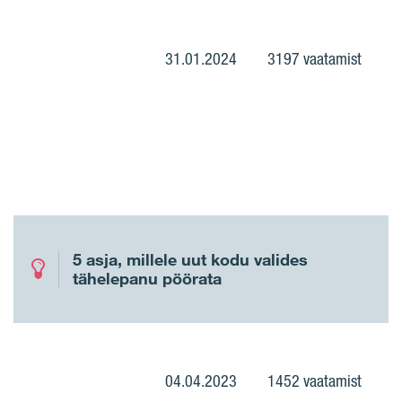
31.01.2024
3197 vaatamist
5 asja, millele uut kodu valides
tähelepanu pöörata
04.04.2023
1452 vaatamist