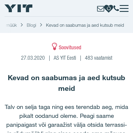
rite müük
Blogi
Kevad on saabumas ja aed kutsub meid
Soovitused
27.03.2020
AS YIT Eesti
483 vaatamist
Kevad on saabumas ja aed kutsub
meid
Talv on selja taga ning ees terendab aeg, mida
pikalt oodanud oleme. Peagi saame
panipaigast või garaažist välja otsida terrassi-