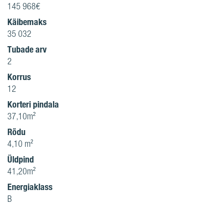
145 968€
Käibemaks
35 032
Tubade arv
2
Korrus
12
Korteri pindala
37,10m²
Rõdu
4,10 m²
Üldpind
41,20m²
Energiaklass
B