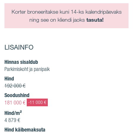
Korter broneeritakse kuni 14-ks kalendripäevaks
ning see on kliendi jaoks
tasuta!
LISAINFO
Hinnas sisaldub
Parkimiskoht ja panipaik
Hind
192 000 €
Soodushind
181 000 €
-11 000 €
Hind/m²
4 879 €
Hind käibemaksuta