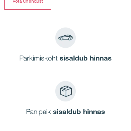
Võta ühendust
Parkimiskoht
sisaldub hinnas
Panipaik
sisaldub hinnas