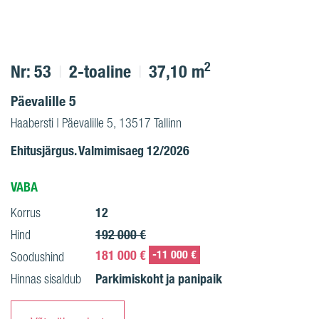
2
Nr: 53
2-toaline
37,10 m
Päevalille 5
Haabersti | Päevalille 5, 13517 Tallinn
Ehitusjärgus. Valmimisaeg 12/2026
VABA
12
Korrus
192 000 €
Hind
181 000 €
-11 000 €
Soodushind
Parkimiskoht ja panipaik
Hinnas sisaldub