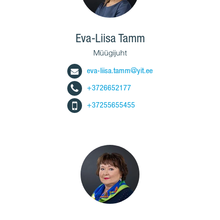
Eva-Liisa Tamm
Müügijuht
eva-liisa.tamm@yit.ee
+3726652177
+37255655455