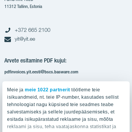
11312 Tallinn, Estonia
+372 665 2100
yit@yit.ee
Arvete esitamine PDF kujul:
pdfinvoices.yit.eesti@bscs.basware.com
Registrikood: 10093801
Meie ja
meie 1022 partnerit
töötleme teie
KMKR: EE100210897
isikuandmeid, nt. teie IP-number, kasutades sellist
tehnoloogiat nagu küpsised teie seadmes teabe
salvestamiseks ja sellele juurdepääsemiseks, et
Ettevõttest
esitada isikupärastatud reklaame ja sisu, mõõta
reklaami ja sisu, teha vaatajaskonna statistikat ja
Ettevõttest