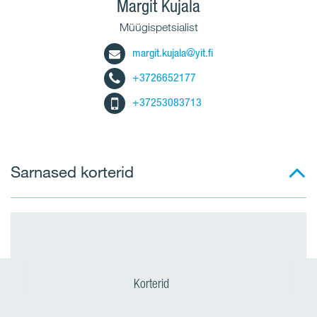
Margit Kujala
Müügispetsialist
margit.kujala@yit.fi
+3726652177
+37253083713
Sarnased korterid
Korterid