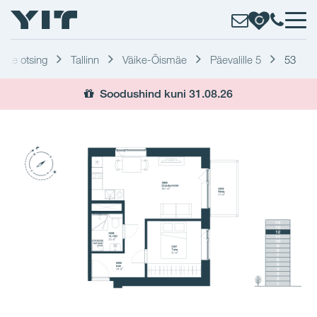
erite otsing
Tallinn
Väike-Õismäe
Päevalille 5
53
Soodushind kuni 31.08.26