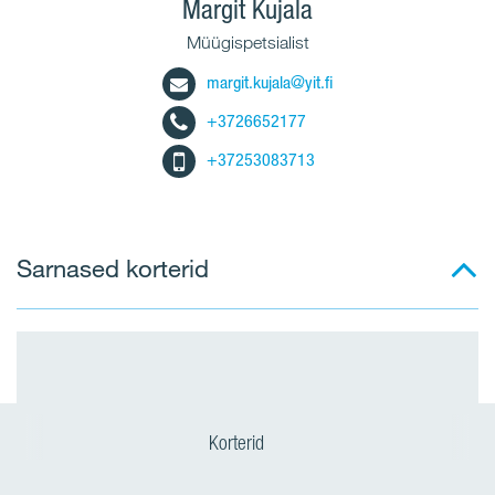
Margit Kujala
Müügispetsialist
margit.kujala@yit.fi
+3726652177
+37253083713
Sarnased korterid
Korterid