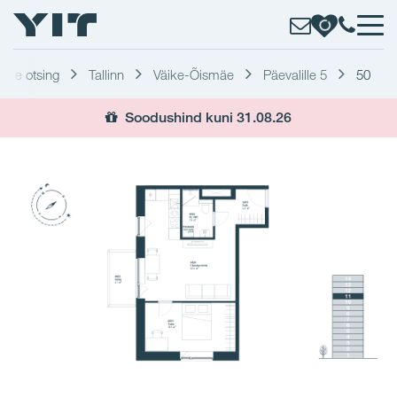
erite otsing
Tallinn
Väike-Õismäe
Päevalille 5
50
Soodushind kuni 31.08.26