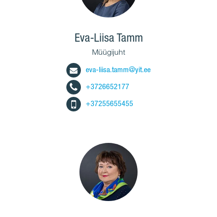
Eva-Liisa Tamm
Müügijuht
eva-liisa.tamm@yit.ee
+3726652177
+37255655455