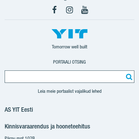
Facebook
Instagram
YouTube
Tomorrow well built
PORTAALI OTSING
Leia meie portaalist vajalikud lehed
AS YIT Eesti
Kinnisvaraarendus ja hooneteehitus
Pärnu mnt 102B