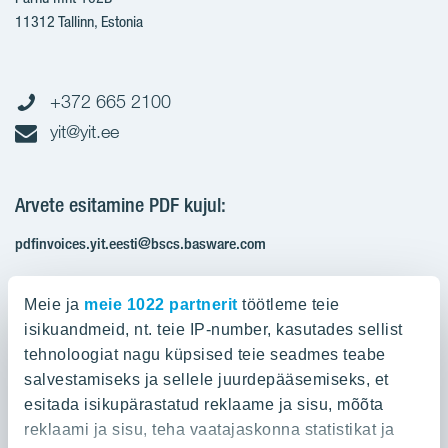
11312 Tallinn, Estonia
+372 665 2100
yit@yit.ee
Arvete esitamine PDF kujul:
pdfinvoices.yit.eesti@bscs.basware.com
Registrikood: 10093801
Meie ja
meie 1022 partnerit
töötleme teie
KMKR: EE100210897
isikuandmeid, nt. teie IP-number, kasutades sellist
tehnoloogiat nagu küpsised teie seadmes teabe
salvestamiseks ja sellele juurdepääsemiseks, et
Ettevõttest
esitada isikupärastatud reklaame ja sisu, mõõta
reklaami ja sisu, teha vaatajaskonna statistikat ja
Ettevõttest