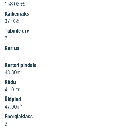
158 065€
Käibemaks
37 935
Tubade arv
2
Korrus
11
Korteri pindala
43,80m²
Rõdu
4,10 m²
Üldpind
47,90m²
Energiaklass
B