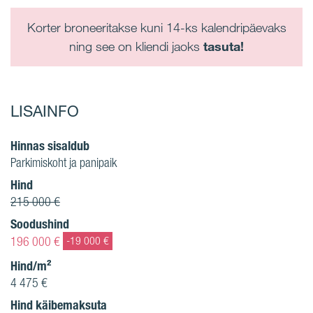
Korter broneeritakse kuni 14-ks kalendripäevaks
ning see on kliendi jaoks
tasuta!
LISAINFO
Hinnas sisaldub
Parkimiskoht ja panipaik
Hind
215 000 €
Soodushind
196 000 €
-19 000 €
Hind/m²
4 475 €
Hind käibemaksuta