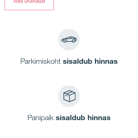
Võta ühendust
Parkimiskoht
sisaldub hinnas
Panipaik
sisaldub hinnas