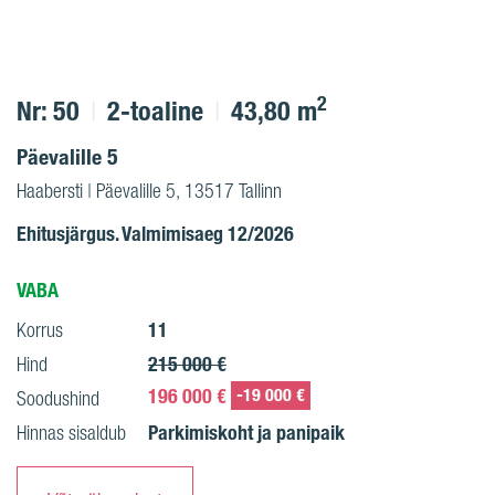
2
Nr: 50
2-toaline
43,80 m
Päevalille 5
Haabersti | Päevalille 5, 13517 Tallinn
Ehitusjärgus. Valmimisaeg 12/2026
VABA
11
Korrus
215 000 €
Hind
196 000 €
-19 000 €
Soodushind
Parkimiskoht ja panipaik
Hinnas sisaldub