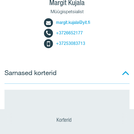
Margit Kujala
Müügispetsialist
margit.kujala@yit.fi
+3726652177
+37253083713
Sarnased korterid
Korterid