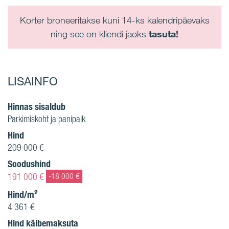
Korter broneeritakse kuni 14-ks kalendripäevaks
ning see on kliendi jaoks
tasuta!
LISAINFO
Hinnas sisaldub
Parkimiskoht ja panipaik
Hind
209 000 €
Soodushind
191 000 €
-18 000 €
Hind/m²
4 361 €
Hind käibemaksuta