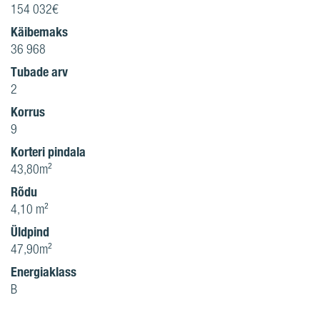
154 032€
Käibemaks
36 968
Tubade arv
2
Korrus
9
Korteri pindala
43,80m²
Rõdu
4,10 m²
Üldpind
47,90m²
Energiaklass
B