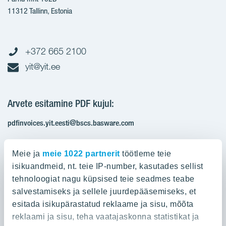
11312 Tallinn, Estonia
+372 665 2100
yit@yit.ee
Arvete esitamine PDF kujul:
pdfinvoices.yit.eesti@bscs.basware.com
Registrikood: 10093801
Meie ja
meie 1022 partnerit
töötleme teie
KMKR: EE100210897
isikuandmeid, nt. teie IP-number, kasutades sellist
tehnoloogiat nagu küpsised teie seadmes teabe
salvestamiseks ja sellele juurdepääsemiseks, et
Ettevõttest
esitada isikupärastatud reklaame ja sisu, mõõta
reklaami ja sisu, teha vaatajaskonna statistikat ja
Ettevõttest