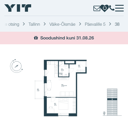
erite otsing
Tallinn
Väike-Õismäe
Päevalille 5
38
Soodushind kuni 31.08.26