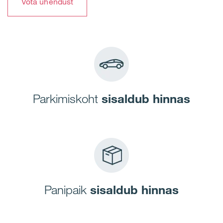
Võta ühendust
Parkimiskoht
sisaldub hinnas
Panipaik
sisaldub hinnas