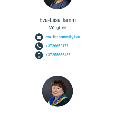
Eva-Liisa Tamm
Müügijuht
eva-liisa.tamm@yit.ee
+3726652177
+37255655455