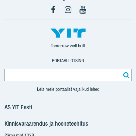
Facebook
Instagram
YouTube
Tomorrow well built
PORTAALI OTSING
Leia meie portaalist vajalikud lehed
AS YIT Eesti
Kinnisvaraarendus ja hooneteehitus
Pärnu mnt 102B