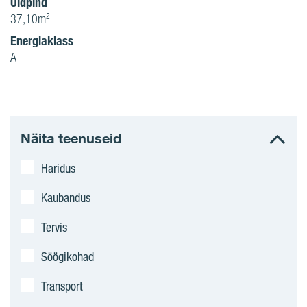
Üldpind
37,10m²
Energiaklass
A
Näita teenuseid
Haridus
Kaubandus
Tervis
Söögikohad
Transport