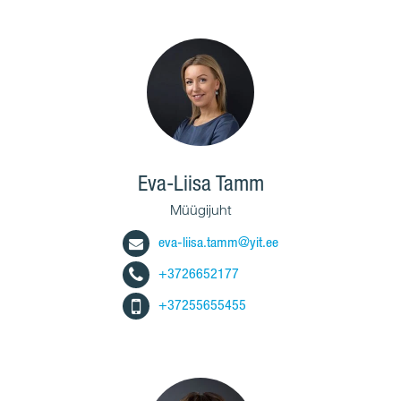
Eva-Liisa Tamm
Müügijuht
eva-liisa.tamm@yit.ee
+3726652177
+37255655455