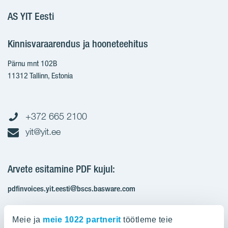
AS YIT Eesti
Kinnisvaraarendus ja hooneteehitus
Pärnu mnt 102B
11312 Tallinn, Estonia
+372 665 2100
yit@yit.ee
Arvete esitamine PDF kujul:
pdfinvoices.yit.eesti@bscs.basware.com
Registrikood: 10093801
Meie ja
meie 1022 partnerit
töötleme teie
KMKR: EE100210897