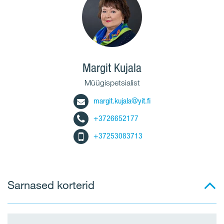
Margit Kujala
Müügispetsialist
margit.kujala@yit.fi
+3726652177
+37253083713
Sarnased korterid