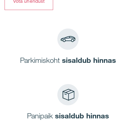
Võta ühendust
Parkimiskoht
sisaldub hinnas
Panipaik
sisaldub hinnas