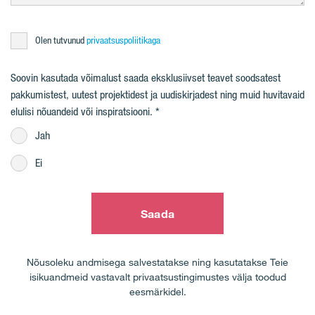
Olen tutvunud
privaatsuspoliitikaga
Soovin kasutada võimalust saada eksklusiivset teavet soodsatest
pakkumistest, uutest projektidest ja uudiskirjadest ning muid huvitavaid
elulisi nõuandeid või inspiratsiooni.
Jah
Ei
Saada
Nõusoleku andmisega salvestatakse ning kasutatakse Teie
isikuandmeid vastavalt privaatsustingimustes välja toodud
eesmärkidel.