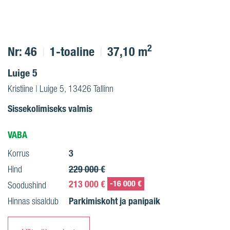
2
Nr: 46
1-toaline
37,10 m
Luige 5
Kristiine | Luige 5, 13426 Tallinn
Sissekolimiseks valmis
VABA
3
Korrus
229 000 €
Hind
213 000 €
-16 000 €
Soodushind
Parkimiskoht ja panipaik
Hinnas sisaldub