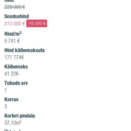
229 000 €
Soodushind
213 000 €
-16 000 €
Hind/m²
5 741 €
Hind käibemaksuta
171 774€
Käibemaks
41 226
Tubade arv
1
Korrus
3
Korteri pindala
37,10m²