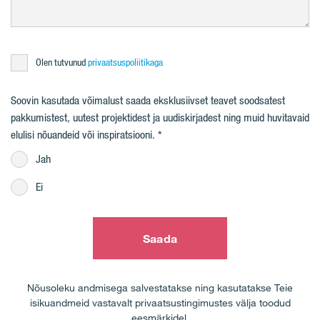
Olen tutvunud
privaatsuspoliitikaga
Soovin kasutada võimalust saada eksklusiivset teavet soodsatest
pakkumistest, uutest projektidest ja uudiskirjadest ning muid huvitavaid
elulisi nõuandeid või inspiratsiooni.
Jah
Ei
Saada
Nõusoleku andmisega salvestatakse ning kasutatakse Teie
isikuandmeid vastavalt privaatsustingimustes välja toodud
eesmärkidel.