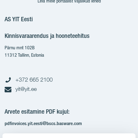
Leia meie portaalist vajalikud lehed
AS YIT Eesti
Kinnisvaraarendus ja hooneteehitus
Pärnu mnt 102B
11312 Tallinn, Estonia
+372 665 2100
yit@yit.ee
Arvete esitamine PDF kujul:
pdfinvoices.yit.eesti@bscs.basware.com