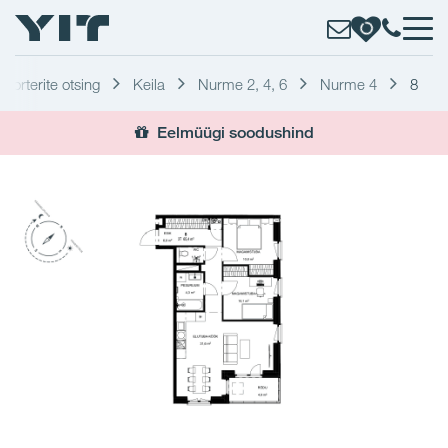
Korterite otsing
Keila
Nurme 2, 4, 6
Nurme 4
8
Eelmüügi soodushind