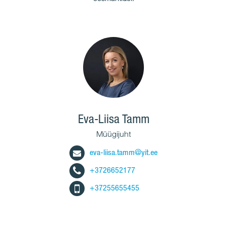
Eva-Liisa Tamm
Müügijuht
eva-liisa.tamm@yit.ee
+3726652177
+37255655455