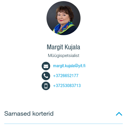
Margit Kujala
Müügispetsialist
margit.kujala@yit.fi
+3726652177
+37253083713
Sarnased korterid