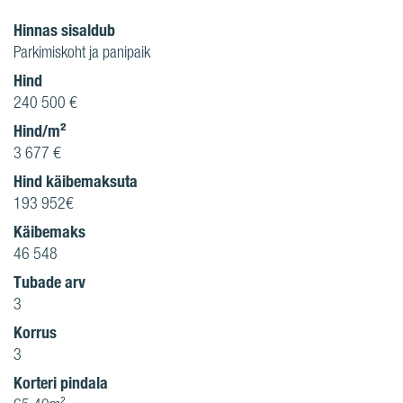
Hinnas sisaldub
Parkimiskoht ja panipaik
Hind
240 500 €
Hind/m²
3 677 €
Hind käibemaksuta
193 952€
Käibemaks
46 548
Tubade arv
3
Korrus
3
Korteri pindala