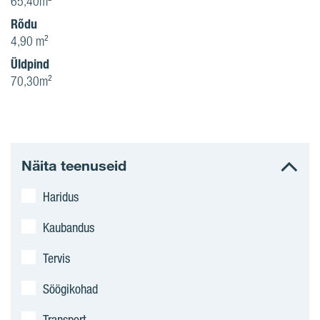
65,40m²
Rõdu
4,90 m²
Üldpind
70,30m²
Näita teenuseid
Haridus
Kaubandus
Tervis
Söögikohad
Transport