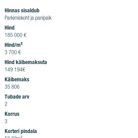
Hinnas sisaldub
Parkimiskoht ja panipaik
Hind
185 000 €
Hind/m²
3 700 €
Hind käibemaksuta
149 194€
Käibemaks
35 806
Tubade arv
2
Korrus
3
Korteri pindala