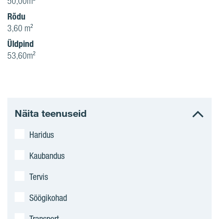
50,00m²
Rõdu
3,60 m²
Üldpind
53,60m²
Näita teenuseid
Haridus
Kaubandus
Tervis
Söögikohad
Transport