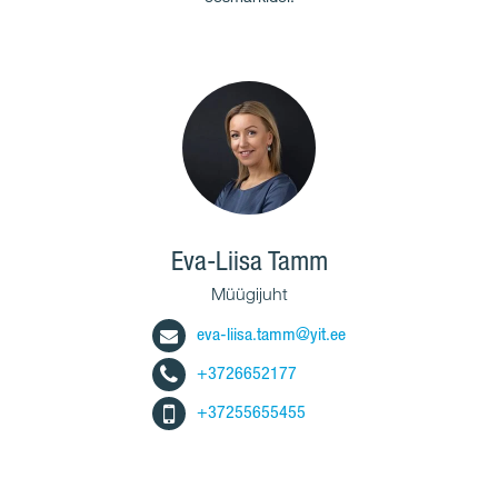
Eva-Liisa Tamm
Müügijuht
eva-liisa.tamm@yit.ee
+3726652177
+37255655455