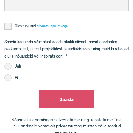
Olen tutvunud
privaatsuspoliitikaga
Soovin kasutada võimalust saada eksklusiivset teavet soodsatest
pakkumistest, uutest projektidest ja uudiskirjadest ning muid huvitavaid
elulisi nõuandeid või inspiratsiooni.
Jah
Ei
Saada
Nõusoleku andmisega salvestatakse ning kasutatakse Teie
isikuandmeid vastavalt privaatsustingimustes välja toodud
eesmärkidel.