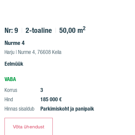
2
Nr: 9
2-toaline
50,00 m
Nurme 4
Harju | Nurme 4, 76608 Keila
Eelmüük
VABA
3
Korrus
185 000 €
Hind
Parkimiskoht ja panipaik
Hinnas sisaldub
Võta ühendust