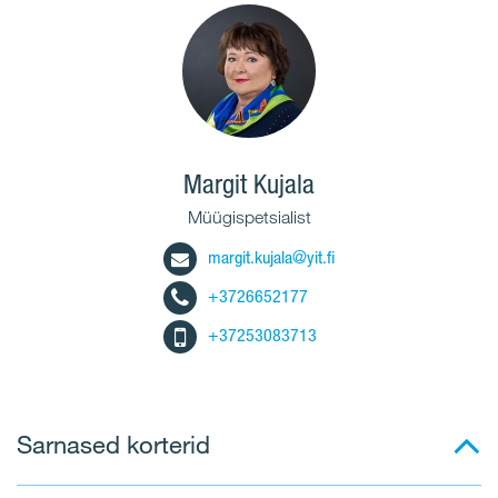
Margit Kujala
Müügispetsialist
margit.kujala@yit.fi
+3726652177
+37253083713
Sarnased korterid