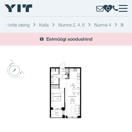
Korterite otsing
Keila
Nurme 2, 4, 6
Nurme 4
9
Eelmüügi soodushind