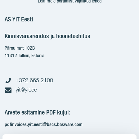
Leia meie portaalist vajalikud lehed
AS YIT Eesti
Kinnisvaraarendus ja hooneteehitus
Pärnu mnt 102B
11312 Tallinn, Estonia
+372 665 2100
yit@yit.ee
Arvete esitamine PDF kujul:
pdfinvoices.yit.eesti@bscs.basware.com