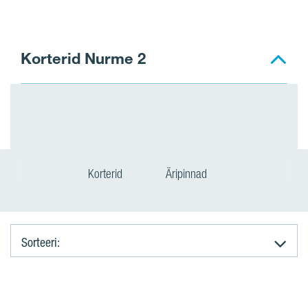
Korterid Nurme 2
Korterid
Äripinnad
Sorteeri:
K