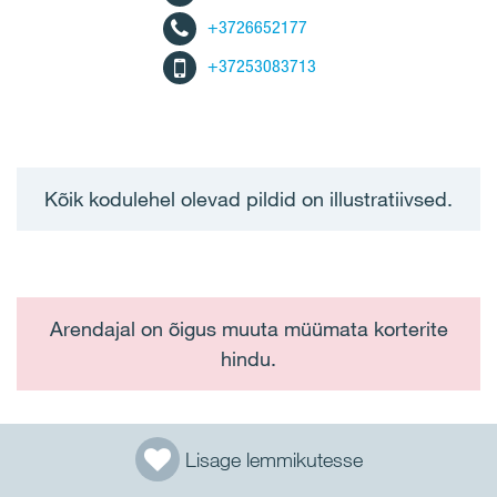
+3726652177
+37253083713
Kõik kodulehel olevad pildid on illustratiivsed.
Arendajal on õigus muuta müümata korterite
hindu.
Lisage lemmikutesse