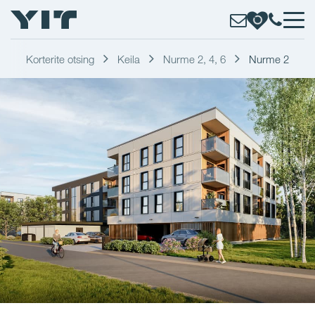
Korterite otsing
Keila
Nurme 2, 4, 6
Nurme 2