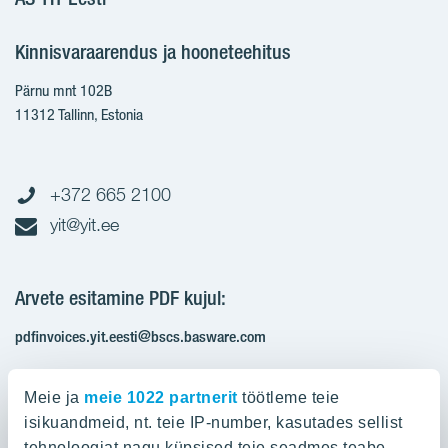
Kinnisvaraarendus ja hooneteehitus
Pärnu mnt 102B
11312 Tallinn, Estonia
+372 665 2100
yit@yit.ee
Arvete esitamine PDF kujul:
pdfinvoices.yit.eesti@bscs.basware.com
Registrikood: 10093801
Meie ja
meie 1022 partnerit
töötleme teie
KMKR: EE100210897
isikuandmeid, nt. teie IP-number, kasutades sellist
tehnoloogiat nagu küpsised teie seadmes teabe