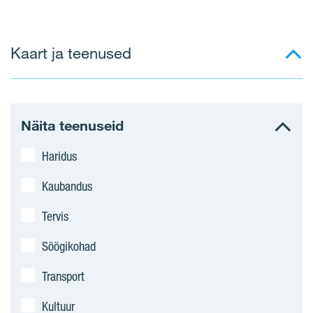
o
r
Kaart ja teenused
t
e
r
Näita teenuseid
i
Haridus
d
Kaubandus
Tervis
Söögikohad
Transport
Kultuur