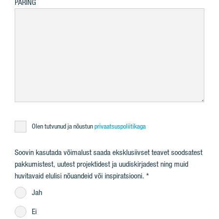
PÄRING
Olen tutvunud ja nõustun
privaatsuspoliitikaga
Soovin kasutada võimalust saada eksklusiivset teavet soodsatest
pakkumistest, uutest projektidest ja uudiskirjadest ning muid
huvitavaid elulisi nõuandeid või inspiratsiooni.
Jah
Ei