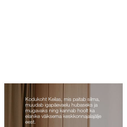
Kodukoht Keilas, mis paitab silma,
muudab igapäevaelu hubaseks ja
mugavaks ning kannab hoolt ka
elanike väiksema keskkonnajalajälje
eest.