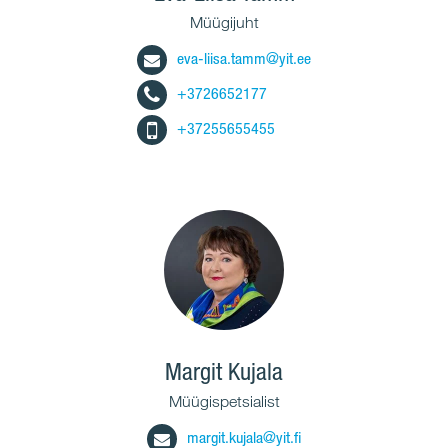
Müügijuht
eva-liisa.tamm@yit.ee
+3726652177
+37255655455
Margit Kujala
Müügispetsialist
margit.kujala@yit.fi