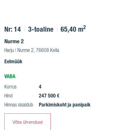
2
Nr: 14
3-toaline
65,40 m
Nurme 2
Harju | Nurme 2, 76608 Keila
Eelmüük
VABA
4
Korrus
247 500 €
Hind
Parkimiskoht ja panipaik
Hinnas sisaldub
Võta ühendust