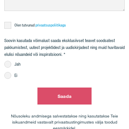
Olen tutvunud
privaatsuspoliitikaga
Soovin kasutada võimalust saada eksklusiivset teavet soodsatest
pakkumistest, uutest projektidest ja uudiskirjadest ning muid huvitavaid
elulisi nõuandeid või inspiratsiooni.
Jah
Ei
Saada
Nõusoleku andmisega salvestatakse ning kasutatakse Teie
isikuandmeid vastavalt privaatsustingimustes välja toodud
eesmärkidel.