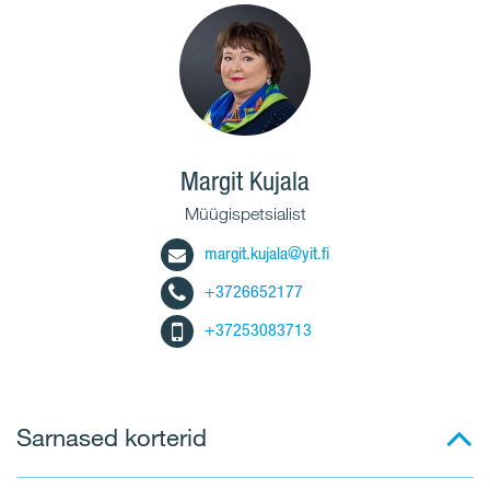
Margit Kujala
Müügispetsialist
margit.kujala@yit.fi
+3726652177
+37253083713
Sarnased korterid