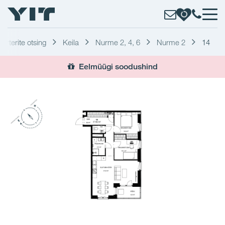
Korterite otsing
Keila
Nurme 2, 4, 6
Nurme 2
14
Eelmüügi soodushind