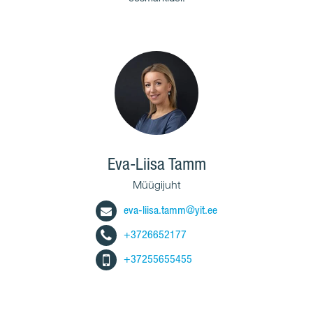
Eva-Liisa Tamm
Müügijuht
eva-liisa.tamm@yit.ee
+3726652177
+37255655455