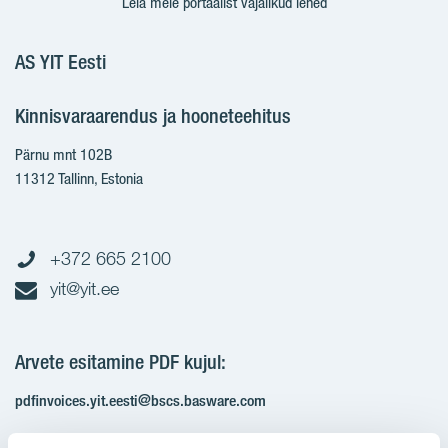
Leia meie portaalist vajalikud lehed
AS YIT Eesti
Kinnisvaraarendus ja hooneteehitus
Pärnu mnt 102B
11312 Tallinn, Estonia
+372 665 2100
yit@yit.ee
Arvete esitamine PDF kujul:
pdfinvoices.yit.eesti@bscs.basware.com