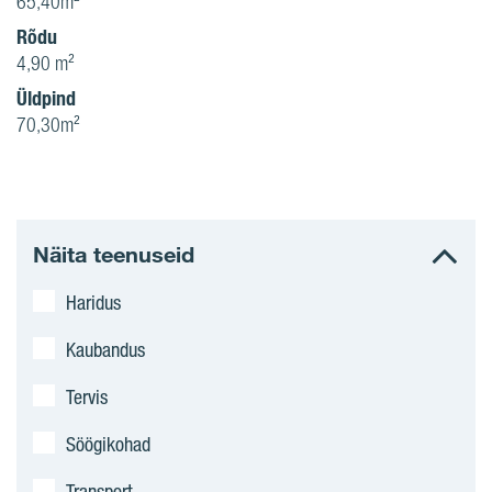
65,40m²
Rõdu
4,90 m²
Üldpind
70,30m²
Näita teenuseid
Haridus
Kaubandus
Tervis
Söögikohad
Transport