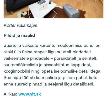
Korter Kalamajas
Pildid ja maalid
Suurte ja väikeste korterite möbleerimise puhul on
siiski üks ühine reegel: liigu suurtelt pindadelt
väiksematele pindadele – põrandatelt ja seintelt,
suuremõõtmeliste ja sisseehitatud kappideni,
köögimööblini ning lõpeta iseloomulike detailidega.
See nipp töötab ka maalide ja piltide puhul: kata
enne suured pinnad ja seejärel liigu detailideni.
Allikas:
www.yit.sk