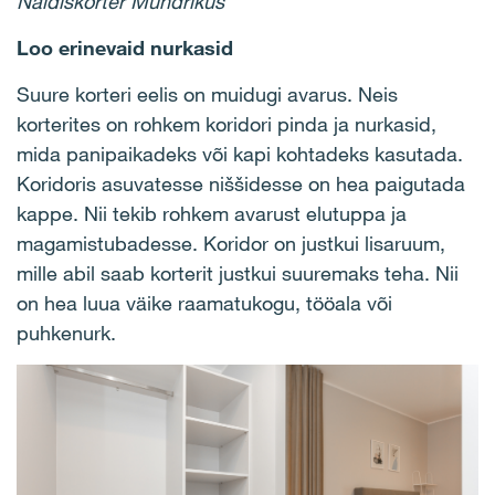
Näidiskorter Mündrikus
Loo erinevaid nurkasid
Suure korteri eelis on muidugi avarus. Neis
korterites on rohkem koridori pinda ja nurkasid,
mida panipaikadeks või kapi kohtadeks kasutada.
Koridoris asuvatesse niššidesse on hea paigutada
kappe. Nii tekib rohkem avarust elutuppa ja
magamistubadesse. Koridor on justkui lisaruum,
mille abil saab korterit justkui suuremaks teha. Nii
on hea luua väike raamatukogu, tööala või
puhkenurk.