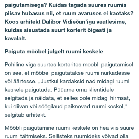
paigutamisega? Kuidas tagada suures ruumis
piisav hubasus nii, et ruum avaruses ei kaotaks?
Koos arhitekt Dalibor Vidiečan’iga vaatlesime,
kuidas sisustada suurt korterit õigesti ja
kavalalt.
Paiguta mööbel julgelt ruumi keskele
Põhiline viga suurtes korterites mööbli paigutamisel
on see, et mööbel paigutatakse ruumi nurkadesse
või äärtesse. „Justkui kardaksid nad midagi ruumi
keskele paigutada. Püüame oma klientidele
selgitada ja näidata, et selles pole midagi hirmsat,
kui diivan või söögilaud paiknevad ruumi keskel,“
selgitab arhitekt.
Mööbli paigutamine ruumi keskele on hea viis suure
ruumi täitmiseks. Sellisteks ruumideks võivad olla