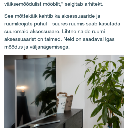
väiksemõõdulist mööblit,“ selgitab arhitekt.
See mõttekäik kehtib ka aksessuaaride ja
ruumiloojate puhul – suures ruumis saab kasutada
suuremaid aksessuaare. Lihtne näide ruumi
aksessuaarist on taimed. Neid on saadaval igas
mõõdus ja väljanägemisega.