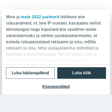
Meie ja
meie 1022 partnerit
töötleme teie
isikuandmeid, nt. teie IP-number, kasutades sellist
tehnoloogiat nagu küpsised teie seadmes teabe
salvestamiseks ja sellele juurdepääsemiseks, et
esitada isikupärastatud reklaame ja sisu, mõõta
reklaami ja sisu, teha vaatajaskonna statistikat ja
tegeleda tootearendusega. Teil on valida, kes ja
millistel eesmärkidel teie andmeid kasutab.
Luba hädavajalikud
Luba kõik
Kui te lubate, sooviksime ka:
Koguda teie geograafilise asukoha kohta teavet,
mis võib olla mõne meetri täpsusega
Küpsisesätted
Tuvastada teie seade, skannides seda aktiivselt
konkreetsete omaduste osas (nn sõrmejälje
võtmine)