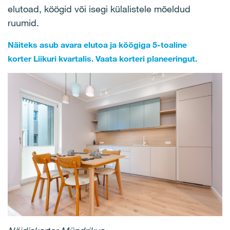
elutoad, köögid või isegi külalistele mõeldud
ruumid.
Näiteks asub avara elutoa ja köögiga
5-toaline
korter
Liikuri kvartalis. Vaata korteri planeeringut.