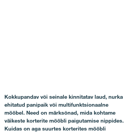
Facebook
Kokkupandav või seinale kinnitatav laud, nurka
ehitatud panipaik või multifunktsionaalne
mööbel. Need on märksõnad, mida kohtame
väikeste korterite mööbli paigutamise nippides.
Kuidas on aga suurtes korterites mööbli