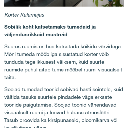
Korter Kalamajas
Sobilik koht katsetamaks tumedaid ja
väljendusrikkaid mustreid
Suures ruumis on hea katsetada kõikide värvidega.
Mõni tumeda mööbliga sisustatud korter võib
tunduda tegelikkusest väiksem, kuid suurte
ruumide puhul aitab tume mööbel ruumi visuaalselt
täita.
Soojad tumedad toonid sobivad hästi seintele, kuid
vältida tasuks suurtele pindadele väga erksate
toonide paigutamise. Soojad toonid vähendavad
visuaalselt ruumi ja loovad hubase atmosfääri.
Tasub proovida ka kirsipunaseid, ploomikarva või
ka oliivitooni värve.