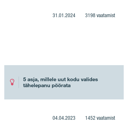
31.01.2024
3198 vaatamist
5 asja, millele uut kodu valides
tähelepanu pöörata
04.04.2023
1452 vaatamist