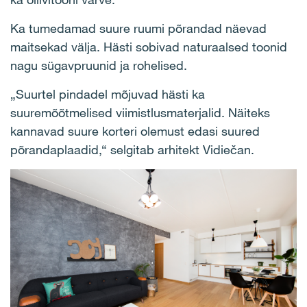
Ka tumedamad suure ruumi põrandad näevad
maitsekad välja. Hästi sobivad naturaalsed toonid
nagu sügavpruunid ja rohelised.
„Suurtel pindadel mõjuvad hästi ka
suuremõõtmelised viimistlusmaterjalid. Näiteks
kannavad suure korteri olemust edasi suured
põrandaplaadid,“ selgitab arhitekt Vidiečan.