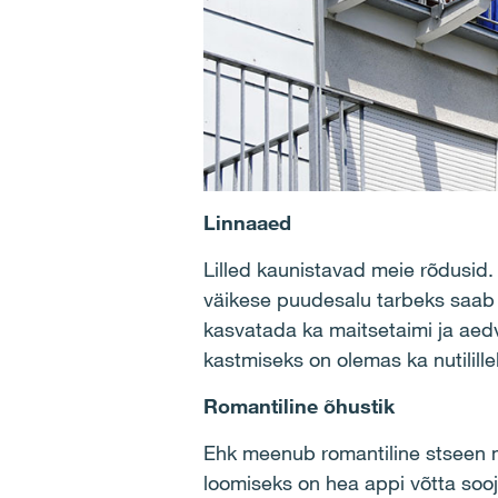
Linnaaed
Lilled kaunistavad meie rõdusid. H
väikese puudesalu tarbeks saab
kasvatada ka maitsetaimi ja aedv
kastmiseks on olemas ka nutilill
Romantiline õhustik
Ehk meenub romantiline stseen m
loomiseks on hea appi võtta sooj