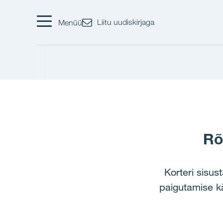
Liitu uudiskirjaga
Menüü
Rõ
Korteri sisu
paigutamise k