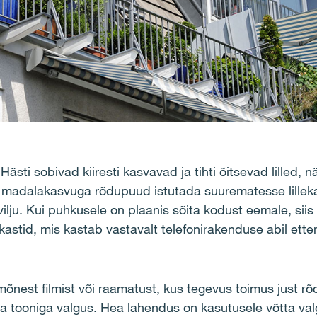
ästi sobivad kiiresti kasvavad ja tihti õitsevad lilled, 
 madalakasvuga rõdupuud istutada suurematesse lillek
ilju. Kui puhkusele on plaanis sõita kodust eemale, si
ekastid, mis kastab vastavalt telefonirakenduse abil et
õnest filmist või raamatust, kus tegevus toimus just r
a tooniga valgus. Hea lahendus on kasutusele võtta val