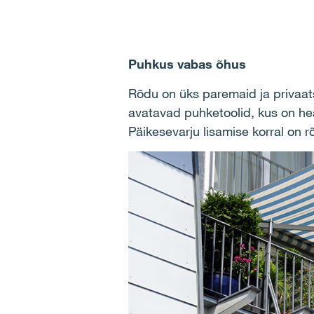
Puhkus vabas õhus
Rõdu on üks paremaid ja privaatse
avatavad puhketoolid, kus on hea
Päikesevarju lisamise korral on