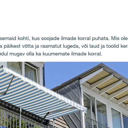
maid kohti, kus soojade ilmade korral puhata. Mis oleks
 päikest võtta ja raamatut lugeda, või laud ja toolid ke
 rõdul mugav olla ka kuumemate ilmade korral.