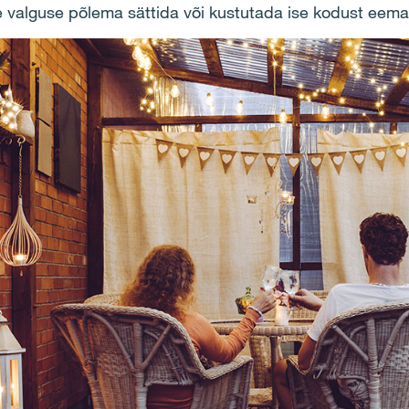
e valguse põlema sättida või kustutada ise kodust eemal