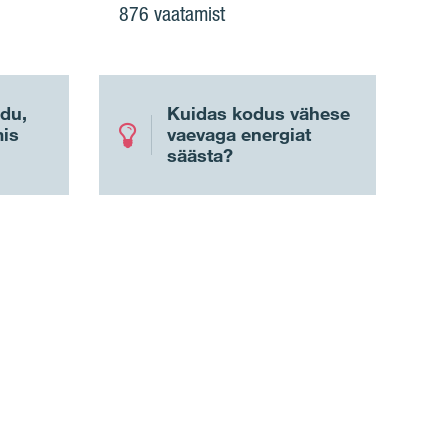
876 vaatamist
odu,
Kuidas kodus vähese
mis
vaevaga energiat
säästa?