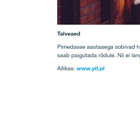
Talveaed
Pimedasse aastaaega sobivad häst
saab paigutada rõdule. Nii ei l
Allikas:
www.yit.pl