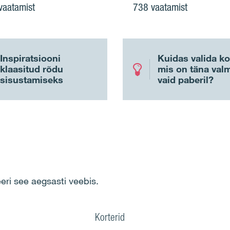
vaatamist
738 vaatamist
Inspiratsiooni
Kuidas valida k
klaasitud rõdu
mis on täna val
sisustamiseks
vaid paberil?
eri see aegsasti veebis.
Korterid