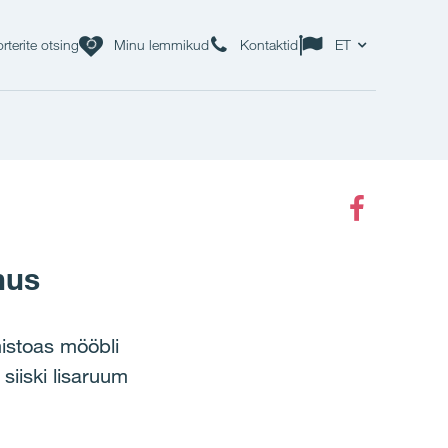
rterite otsing
Minu lemmikud
Kontaktid
ET
Faceboo
hus
istoas mööbli
iiski lisaruum