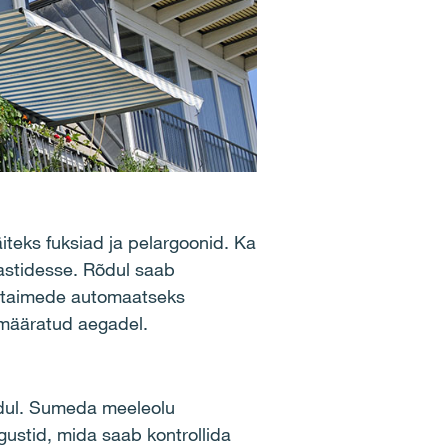
näiteks fuksiad ja pelargoonid. Ka
astidesse. Rõdul saab
is taimede automaatseks
temääratud aegadel.
õdul. Sumeda meeleolu
gustid, mida saab kontrollida