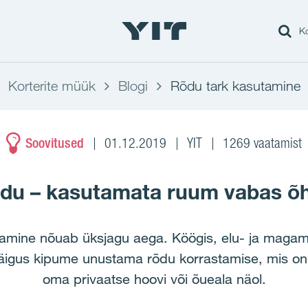
Ko
Korterite müük
Blogi
Rõdu tark kasutamine
Soovitused
01.12.2019
YIT
1269 vaatamist
du – kasutamata ruum vabas õ
stamine nõuab üksjagu aega. Köögis, elu- ja magam
äigus kipume unustama rõdu korrastamise, mis on s
oma privaatse hoovi või õueala näol.