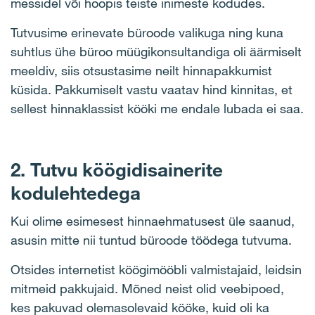
messidel või hoopis teiste inimeste kodudes.
Tutvusime erinevate büroode valikuga ning kuna
suhtlus ühe büroo müügikonsultandiga oli äärmiselt
meeldiv, siis otsustasime neilt hinnapakkumist
küsida. Pakkumiselt vastu vaatav hind kinnitas, et
sellest hinnaklassist kööki me endale lubada ei saa.
2. Tutvu köögidisainerite
kodulehtedega
Kui olime esimesest hinnaehmatusest üle saanud,
asusin mitte nii tuntud büroode töödega tutvuma.
Otsides internetist köögimööbli valmistajaid, leidsin
mitmeid pakkujaid. Mõned neist olid veebipoed,
kes pakuvad olemasolevaid kööke, kuid oli ka