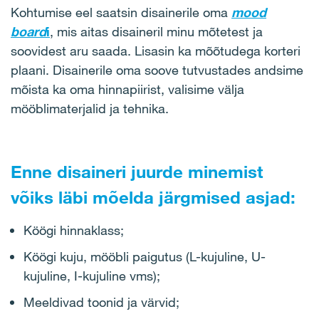
Kohtumise eel saatsin disainerile oma
mood
board
i
, mis aitas disaineril minu mõtetest ja
soovidest aru saada. Lisasin ka mõõtudega korteri
plaani. Disainerile oma soove tutvustades andsime
mõista ka oma hinnapiirist, valisime välja
mööblimaterjalid ja tehnika.
Enne disaineri juurde minemist
võiks läbi mõelda järgmised asjad:
Köögi hinnaklass;
Köögi kuju, mööbli paigutus (L-kujuline, U-
kujuline, I-kujuline vms);
Meeldivad toonid ja värvid;