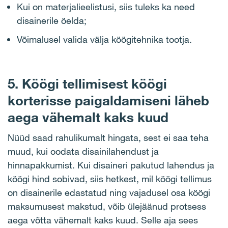
Kui on materjalieelistusi, siis tuleks ka need
disainerile öelda;
Võimalusel valida välja köögitehnika tootja.
5. Köögi tellimisest köögi
korterisse paigaldamiseni läheb
aega vähemalt kaks kuud
Nüüd saad rahulikumalt hingata, sest ei saa teha
muud, kui oodata disainilahendust ja
hinnapakkumist. Kui disaineri pakutud lahendus ja
köögi hind sobivad, siis hetkest, mil köögi tellimus
on disainerile edastatud ning vajadusel osa köögi
maksumusest makstud, võib ülejäänud protsess
aega võtta vähemalt kaks kuud. Selle aja sees