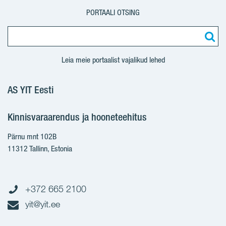
PORTAALI OTSING
Leia meie portaalist vajalikud lehed
AS YIT Eesti
Kinnisvaraarendus ja hooneteehitus
Pärnu mnt 102B
11312 Tallinn, Estonia
+372 665 2100
yit@yit.ee