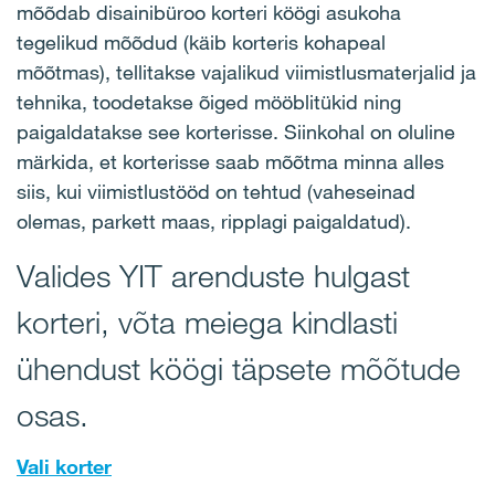
mõõdab disainibüroo korteri köögi asukoha
tegelikud mõõdud (käib korteris kohapeal
mõõtmas), tellitakse vajalikud viimistlusmaterjalid ja
tehnika, toodetakse õiged mööblitükid ning
paigaldatakse see korterisse. Siinkohal on oluline
märkida, et korterisse saab mõõtma minna alles
siis, kui viimistlustööd on tehtud (vaheseinad
olemas, parkett maas, ripplagi paigaldatud).
Valides YIT arenduste hulgast
korteri, võta meiega kindlasti
ühendust köögi täpsete mõõtude
osas.
Vali korter