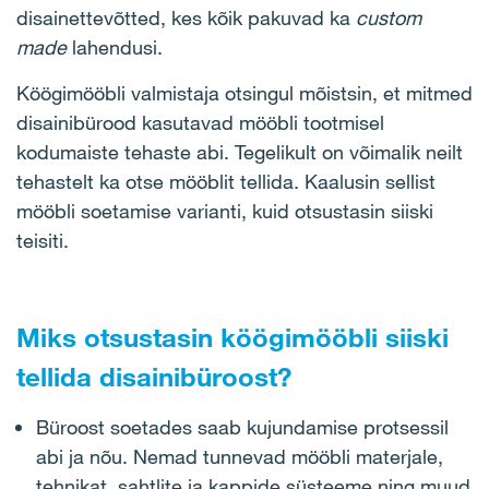
disainettevõtted, kes kõik pakuvad ka
custom
made
lahendusi.
Köögimööbli valmistaja otsingul mõistsin, et mitmed
disainibürood kasutavad mööbli tootmisel
kodumaiste tehaste abi. Tegelikult on võimalik neilt
tehastelt ka otse mööblit tellida. Kaalusin sellist
mööbli soetamise varianti, kuid otsustasin siiski
teisiti.
Miks otsustasin köögimööbli siiski
tellida disainibüroost?
Büroost soetades saab kujundamise protsessil
abi ja nõu. Nemad tunnevad mööbli materjale,
tehnikat, sahtlite ja kappide süsteeme ning muud