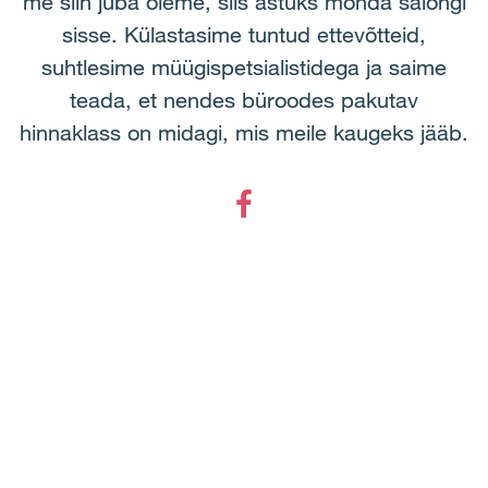
me siin juba oleme, siis astuks mõnda salongi
sisse. Külastasime tuntud ettevõtteid,
suhtlesime müügispetsialistidega ja saime
teada, et nendes büroodes pakutav
hinnaklass on midagi, mis meile kaugeks jääb.
Facebook