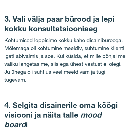
3. Vali välja paar bürood ja lepi
kokku konsultatsiooniaeg
Kohtumised leppisime kokku kahe disainibürooga.
Mõlemaga oli kohtumine meeldiv, suhtumine klienti
igati abivalmis ja soe. Kui küsida, et mille põhjal me
valiku langetasime, siis ega ühest vastust ei olegi.
Ju ühega oli suhtlus veel meeldivam ja tugi
tugevam.
4. Selgita disainerile oma köögi
visiooni ja näita talle
mood
board
i