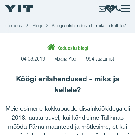
terite müük
Blogi
Köögi erilahendused - miks ja kellele?
Koduostu blogi
04.08.2019
Maarja Abel
954 vaatamist
Köögi erilahendused - miks ja
kellele?
Meie esimene kokkupuude disainköökidega oli
2018. aasta suvel, kui kõndisime Tallinnas
mööda Pärnu maanteed ja mõtlesime, et kui