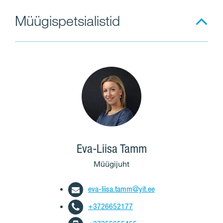
Müügispetsialistid
Eva-Liisa Tamm
Müügijuht
eva-liisa.tamm@yit.ee
+3726652177