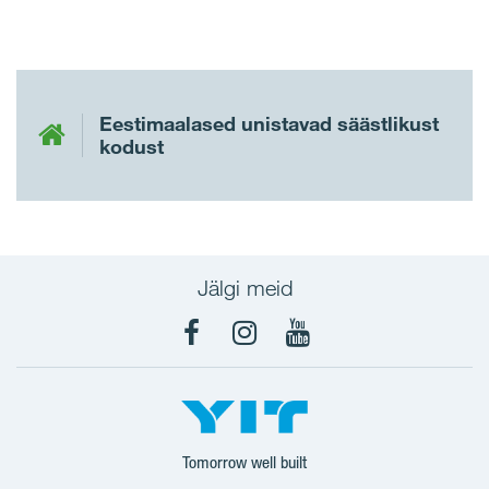
Eestimaalased unistavad säästlikust
kodust
Jälgi meid
Facebook
Instagram
YouTube
Tomorrow well built