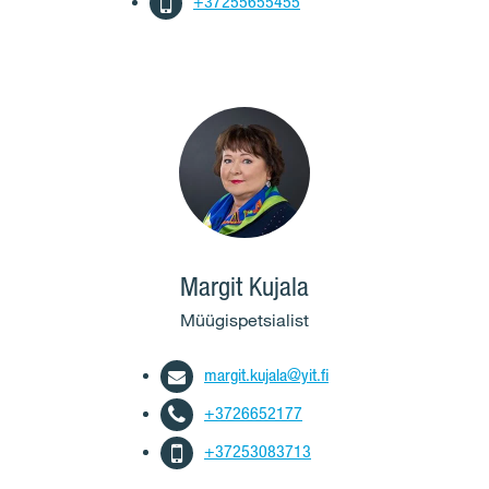
+37255655455
Margit Kujala
Müügispetsialist
margit.kujala@yit.fi
+3726652177
+37253083713