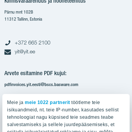
Kinnisvaraarendus ja hooneteehitus
Pärnu mnt 102B
11312 Tallinn, Estonia
+372 665 2100
yit@yit.ee
Arvete esitamine PDF kujul:
pdfinvoices.yit.eesti@bscs.basware.com
Registrikood: 10093801
Meie ja
meie 1022 partnerit
töötleme teie
KMKR: EE100210897
isikuandmeid, nt. teie IP-number, kasutades sellist
tehnoloogiat nagu küpsised teie seadmes teabe
salvestamiseks ja sellele juurdepääsemiseks, et
Ettevõttest
esitada isikupärastatud reklaame ja sisu, mõõta