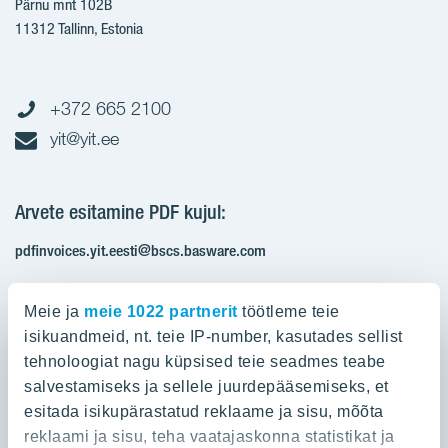
Pärnu mnt 102B
11312 Tallinn, Estonia
+372 665 2100
yit@yit.ee
Arvete esitamine PDF kujul:
pdfinvoices.yit.eesti@bscs.basware.com
Registrikood: 10093801
Meie ja
meie 1022 partnerit
töötleme teie
KMKR: EE100210897
isikuandmeid, nt. teie IP-number, kasutades sellist
tehnoloogiat nagu küpsised teie seadmes teabe
salvestamiseks ja sellele juurdepääsemiseks, et
Ettevõttest
esitada isikupärastatud reklaame ja sisu, mõõta
reklaami ja sisu, teha vaatajaskonna statistikat ja