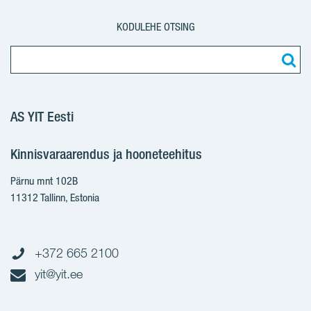
KODULEHE OTSING
AS YIT Eesti
Kinnisvaraarendus ja hooneteehitus
Pärnu mnt 102B
11312 Tallinn, Estonia
+372 665 2100
yit@yit.ee