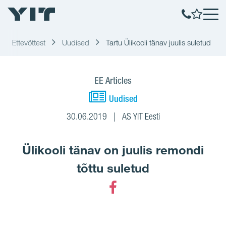
Ettevõttest
Uudised
Tartu Ülikooli tänav juulis suletud
EE Articles
Uudised
30.06.2019
AS YIT Eesti
Ülikooli tänav on juulis remondi
tõttu suletud
Facebook