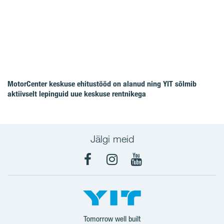
MotorCenter keskuse ehitustööd on alanud ning YIT sõlmib
aktiivselt lepinguid uue keskuse rentnikega
Jälgi meid
Facebook
Instagram
YouTube
Tomorrow well built