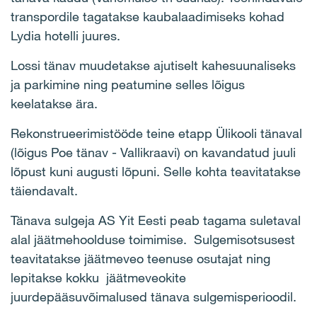
transpordile tagatakse kaubalaadimiseks kohad
Lydia hotelli juures.
Lossi tänav muudetakse ajutiselt kahesuunaliseks
ja parkimine ning peatumine selles lõigus
keelatakse ära.
Rekonstrueerimistööde teine etapp Ülikooli tänaval
(lõigus Poe tänav - Vallikraavi) on kavandatud juuli
lõpust kuni augusti lõpuni. Selle kohta teavitatakse
täiendavalt.
Tänava sulgeja AS Yit Eesti peab tagama suletaval
alal jäätmehoolduse toimimise. Sulgemisotsusest
teavitatakse jäätmeveo teenuse osutajat ning
lepitakse kokku jäätmeveokite
juurdepääsuvõimalused tänava sulgemisperioodil.