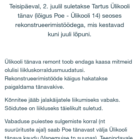
Teisipäeval, 2. juulil suletakse Tartus Ülikooli
tänav (lõigus Poe - Ülikooli 14) seoses
rekonstrueerimistöödega, mis kestavad
kuni juuli lõpuni.
Ülikooli tänava remont toob endaga kaasa mitmeid
olulisi liikluskorraldusmuudatusi.
Rekonstrueerimistööde käigus hakatakse
paigaldama tänavakive.
Kõnnitee jääb jalakäijatele liikumiseks vabaks.
Sõidutee on liikluseks täielikult suletud.
Vabaduse puiestee sulgemiste korral (nt
suurürituste ajal) saab Poe tänavast välja Ülikooli
tänava kaudu (Vanemuise tn suunas). Teenindavale