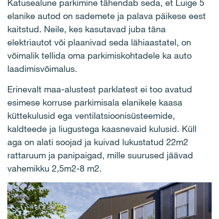
Katusealune parkimine tähendab seda, et Luige 5
elanike autod on sademete ja palava päikese eest
kaitstud. Neile, kes kasutavad juba täna
elektriautot või plaanivad seda lähiaastatel, on
võimalik tellida oma parkimiskohtadele ka auto
laadimisvõimalus.
Erinevalt maa-alustest parklatest ei too avatud
esimese korruse parkimisala elanikele kaasa
küttekulusid ega ventilatsioonisüsteemide,
kaldteede ja liugustega kaasnevaid kulusid. Küll
aga on alati soojad ja kuivad lukustatud 22m2
rattaruum ja panipaigad, mille suurused jäävad
vahemikku 2,5m2-8 m2.