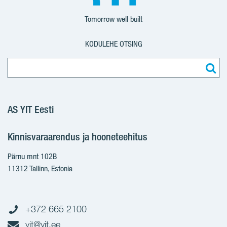
Tomorrow well built
KODULEHE OTSING
AS YIT Eesti
Kinnisvaraarendus ja hooneteehitus
Pärnu mnt 102B
11312 Tallinn, Estonia
+372 665 2100
yit@yit.ee