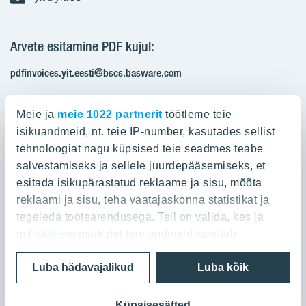
Arvete esitamine PDF kujul:
pdfinvoices.yit.eesti@bscs.basware.com
Registrikood: 10093801
Meie ja
meie 1022 partnerit
töötleme teie
KMKR: EE100210897
isikuandmeid, nt. teie IP-number, kasutades sellist
tehnoloogiat nagu küpsised teie seadmes teabe
salvestamiseks ja sellele juurdepääsemiseks, et
Ettevõttest
esitada isikupärastatud reklaame ja sisu, mõõta
reklaami ja sisu, teha vaatajaskonna statistikat ja
YIT Group
Ettevõttest
tegeleda tootearendusega. Teil on valida, kes ja
Töö ja praktika
millistel eesmärkidel teie andmeid kasutab.
YIT Finland
Referentsid
Privaatsuspoliitika
Cookie settings
Luba hädavajalikud
Luba kõik
Kui te lubate, sooviksime ka:
YIT Latvia
Kontaktid
© 2026 YIT Corporation
Koguda teie geograafilise asukoha kohta teavet,
YIT Lithuania
Ostame maad
mis võib olla mõne meetri täpsusega
Küpsisesätted