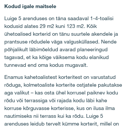
Kodud igale maitsele
Luige 5 arenduses on täna saadaval 1-4-toalisi
kodusid alates 29 m2 kuni 123 m2. Kõik
ühetoalised korterid on tänu suurtele akendele ja
prantsuse rõdudele väga valgusküllased. Nende
põhjalikult läbimõeldud avarad planeeringud
tagavad, et ka kõige väiksema kodu elanikud
tunnevad end oma kodus mugavalt.
Enamus kahetoalistest korteritest on varustatud
rõduga, kolmetoaliste korterite ostjatele pakutakse
aga valikut – kas osta ühel korrusel paiknev kodu
rõdu või terrassiga või rajada kodu läbi kahe
korruse kõrguvasse korterisse, kus on ilusa ilma
nautimiseks nii terrass kui ka rõdu. Luige 5
arenduses leidub tervelt kümme korterit, millel on