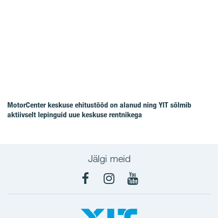
MotorCenter keskuse ehitustööd on alanud ning YIT sõlmib
aktiivselt lepinguid uue keskuse rentnikega
Jälgi meid
Facebook
Instagram
YouTube