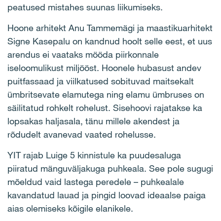
peatused mistahes suunas liikumiseks.
Hoone arhitekt Anu Tammemägi ja maastikuarhitekt
Signe Kasepalu on kandnud hoolt selle eest, et uus
arendus ei vaataks mööda piirkonnale
iseloomulikust miljööst. Hoonele hubasust andev
puitfassaad ja viilkatused sobituvad maitsekalt
ümbritsevate elamutega ning elamu ümbruses on
säilitatud rohkelt rohelust. Sisehoovi rajatakse ka
lopsakas haljasala, tänu millele akendest ja
rõdudelt avanevad vaated rohelusse.
YIT rajab Luige 5 kinnistule ka puudesaluga
piiratud mänguväljakuga puhkeala. See pole sugugi
mõeldud vaid lastega peredele – puhkealale
kavandatud lauad ja pingid loovad ideaalse paiga
aias olemiseks kõigile elanikele.