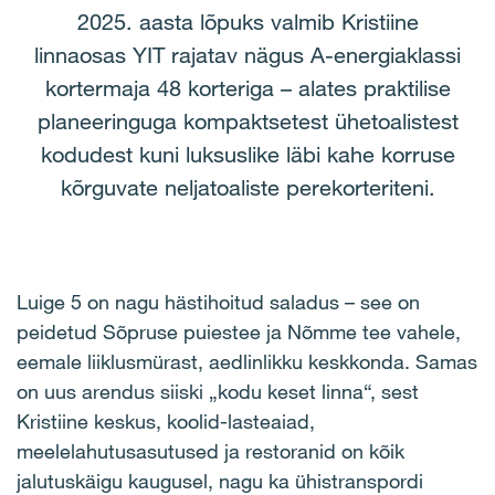
2025. aasta lõpuks valmib Kristiine
linnaosas YIT rajatav nägus A-energiaklassi
kortermaja 48 korteriga – alates praktilise
planeeringuga kompaktsetest ühetoalistest
kodudest kuni luksuslike läbi kahe korruse
kõrguvate neljatoaliste perekorteriteni.
Luige 5 on nagu hästihoitud saladus – see on
peidetud Sõpruse puiestee ja Nõmme tee vahele,
eemale liiklusmürast, aedlinlikku keskkonda. Samas
on uus arendus siiski „kodu keset linna“, sest
Kristiine keskus, koolid-lasteaiad,
meelelahutusasutused ja restoranid on kõik
jalutuskäigu kaugusel, nagu ka ühistranspordi