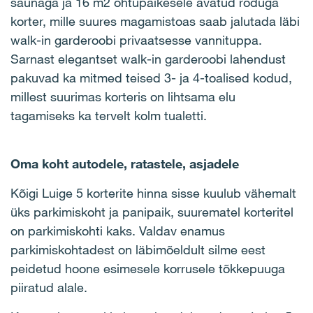
saunaga ja 16 m2 õhtupäikesele avatud rõduga
korter, mille suures magamistoas saab jalutada läbi
walk-in garderoobi privaatsesse vannituppa.
Sarnast elegantset walk-in garderoobi lahendust
pakuvad ka mitmed teised 3- ja 4-toalised kodud,
millest suurimas korteris on lihtsama elu
tagamiseks ka tervelt kolm tualetti.
Oma koht autodele, ratastele, asjadele
Kõigi Luige 5 korterite hinna sisse kuulub vähemalt
üks parkimiskoht ja panipaik, suurematel korteritel
on parkimiskohti kaks. Valdav enamus
parkimiskohtadest on läbimõeldult silme eest
peidetud hoone esimesele korrusele tõkkepuuga
piiratud alale.