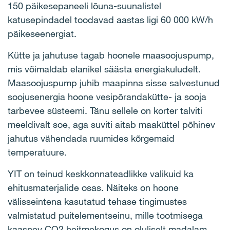
150 päikesepaneeli lõuna-suunalistel
katusepindadel toodavad aastas ligi 60 000 kW/h
päikeseenergiat.
Kütte ja jahutuse tagab hoonele maasoojuspump,
mis võimaldab elanikel säästa energiakuludelt.
Maasoojuspump juhib maapinna sisse salvestunud
soojusenergia hoone vesipõrandakütte- ja sooja
tarbevee süsteemi. Tänu sellele on korter talviti
meeldivalt soe, aga suviti aitab maaküttel põhinev
jahutus vähendada ruumides kõrgemaid
temperatuure.
YIT on teinud keskkonnateadlikke valikuid ka
ehitusmaterjalide osas. Näiteks on hoone
välisseintena kasutatud tehase tingimustes
valmistatud puitelementseinu, mille tootmisega
kaasnev CO2 heitmekogus on oluliselt madalam