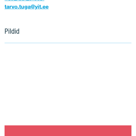
tarvo.tuga@yit.ee
Pildid