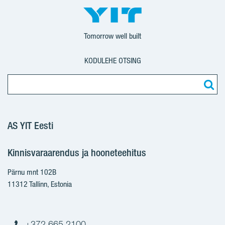
Tomorrow well built
KODULEHE OTSING
AS YIT Eesti
Kinnisvaraarendus ja hooneteehitus
Pärnu mnt 102B
11312 Tallinn, Estonia
+372 665 2100