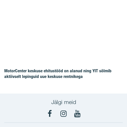
MotorCenter keskuse ehitustööd on alanud ning YIT sõlmib
aktiivselt lepinguid uue keskuse rentnikega
Jälgi meid
Facebook
Instagram
YouTube