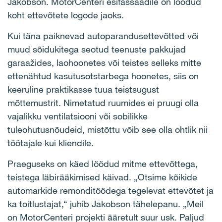
Jakobson. MotorCenteri esifassaadile on loodud
koht ettevõtete logode jaoks.
Kui täna paiknevad autoparandusettevõtted või
muud sõidukitega seotud teenuste pakkujad
garaažides, laohoonetes või teistes selleks mitte
ettenähtud kasutusotstarbega hoonetes, siis on
keeruline praktikasse tuua teistsugust
mõttemustrit. Nimetatud ruumides ei pruugi olla
vajalikku ventilatsiooni või sobilikke
tuleohutusnõudeid, mistõttu võib see olla ohtlik nii
töötajale kui kliendile.
Praeguseks on käed löödud mitme ettevõttega,
teistega läbirääkimised käivad. „Otsime kõikide
automarkide remonditöödega tegelevat ettevõtet ja
ka toitlustajat,“ juhib Jakobson tähelepanu. „Meil
on MotorCenteri projekti ääretult suur usk. Paljud