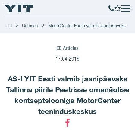
võttest
Uudised
MotorCenter Peetri valmib jaanipäevaks
EE Articles
17.04.2018
AS-l YIT Eesti valmib jaanipäevaks
Tallinna piirile Peetrisse omanäolise
kontseptsiooniga MotorCenter
teeninduskeskus
Facebook