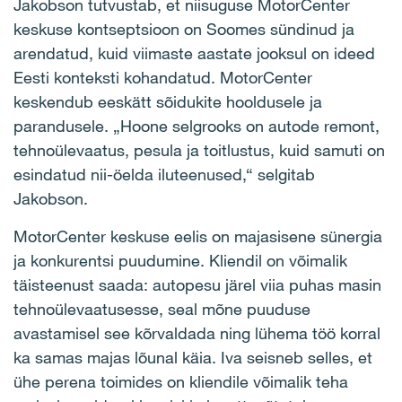
Jakobson tutvustab, et niisuguse MotorCenter
keskuse kontseptsioon on Soomes sündinud ja
arendatud, kuid viimaste aastate jooksul on ideed
Eesti konteksti kohandatud. MotorCenter
keskendub eeskätt sõidukite hooldusele ja
parandusele. „Hoone selgrooks on autode remont,
tehnoülevaatus, pesula ja toitlustus, kuid samuti on
esindatud nii-öelda iluteenused,“ selgitab
Jakobson.
MotorCenter keskuse eelis on majasisene sünergia
ja konkurentsi puudumine. Kliendil on võimalik
täisteenust saada: autopesu järel viia puhas masin
tehnoülevaatusesse, seal mõne puuduse
avastamisel see kõrvaldada ning lühema töö korral
ka samas majas lõunal käia. Iva seisneb selles, et
ühe perena toimides on kliendile võimalik teha