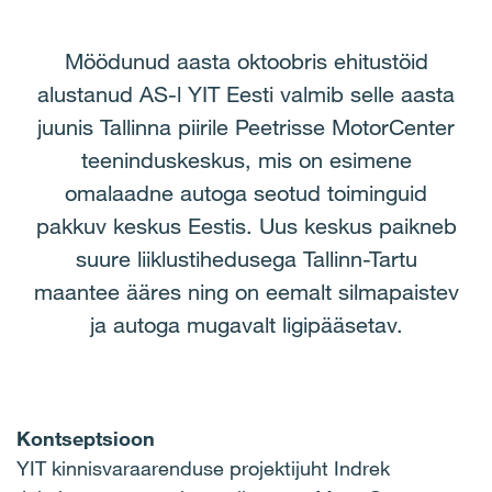
Möödunud aasta oktoobris ehitustöid
alustanud AS-l YIT Eesti valmib selle aasta
juunis Tallinna piirile Peetrisse MotorCenter
teeninduskeskus, mis on esimene
omalaadne autoga seotud toiminguid
pakkuv keskus Eestis. Uus keskus paikneb
suure liiklustihedusega Tallinn-Tartu
maantee ääres ning on eemalt silmapaistev
ja autoga mugavalt ligipääsetav.
Kontseptsioon
YIT kinnisvaraarenduse projektijuht Indrek