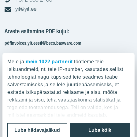
yit@yit.ee
Arvete esitamine PDF kujul:
pdfinvoices.yit.eesti@bscs.basware.com
Registrikood: 10093801
Meie ja
meie 1022 partnerit
töötleme teie
KMKR: EE100210897
isikuandmeid, nt. teie IP-number, kasutades sellist
tehnoloogiat nagu küpsised teie seadmes teabe
salvestamiseks ja sellele juurdepääsemiseks, et
Ettevõttest
esitada isikupärastatud reklaame ja sisu, mõõta
reklaami ja sisu, teha vaatajaskonna statistikat ja
YIT Group
Ettevõttest
tegeleda tootearendusega. Teil on valida, kes ja
Töö ja praktika
millistel eesmärkidel teie andmeid kasutab.
YIT Finland
Referentsid
Privaatsuspoliitika
Cookie settings
Luba hädavajalikud
Luba kõik
Kui te lubate, sooviksime ka:
YIT Latvia
Kontaktid
© 2026 YIT Corporation