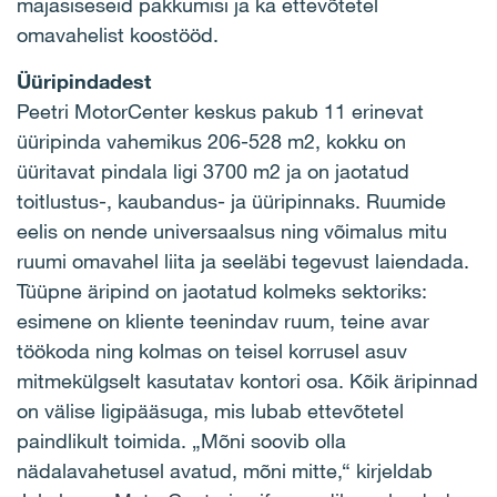
majasiseseid pakkumisi ja ka ettevõtetel
omavahelist koostööd.
Üüripindadest
Peetri MotorCenter keskus pakub 11 erinevat
üüripinda vahemikus 206-528 m2, kokku on
üüritavat pindala ligi 3700 m2 ja on jaotatud
toitlustus-, kaubandus- ja üüripinnaks. Ruumide
eelis on nende universaalsus ning võimalus mitu
ruumi omavahel liita ja seeläbi tegevust laiendada.
Tüüpne äripind on jaotatud kolmeks sektoriks:
esimene on kliente teenindav ruum, teine avar
töökoda ning kolmas on teisel korrusel asuv
mitmekülgselt kasutatav kontori osa. Kõik äripinnad
on välise ligipääsuga, mis lubab ettevõtetel
paindlikult toimida. „Mõni soovib olla
nädalavahetusel avatud, mõni mitte,“ kirjeldab