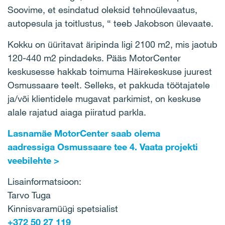
Soovime, et esindatud oleksid tehnoülevaatus,
autopesula ja toitlustus, “ teeb Jakobson ülevaate.
Kokku on üüritavat äripinda ligi 2100 m2, mis jaotub
120-440 m2 pindadeks. Pääs MotorCenter
keskusesse hakkab toimuma Häirekeskuse juurest
Osmussaare teelt. Selleks, et pakkuda töötajatele
ja/või klientidele mugavat parkimist, on keskuse
alale rajatud aiaga piiratud parkla.
Lasnamäe MotorCenter saab olema
aadressiga Osmussaare tee 4. Vaata projekti
veebilehte >
Lisainformatsioon:
Tarvo Tuga
Kinnisvaramüügi spetsialist
+372 50 27 119