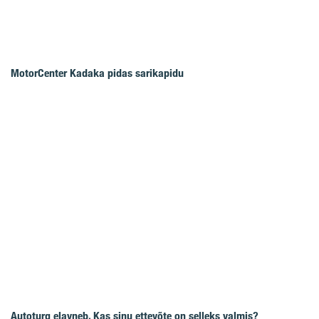
MotorCenter Kadaka pidas sarikapidu
Autoturg elavneb. Kas sinu ettevõte on selleks valmis?