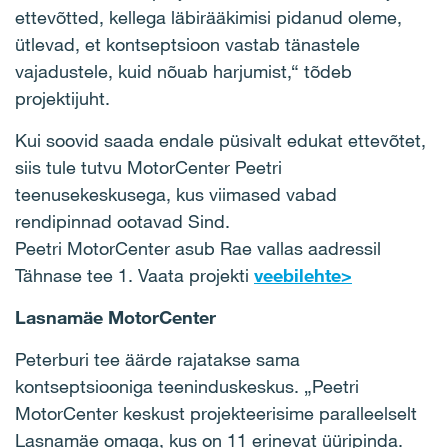
ettevõtted, kellega läbirääkimisi pidanud oleme,
ütlevad, et kontseptsioon vastab tänastele
vajadustele, kuid nõuab harjumist,“ tõdeb
projektijuht.
Kui soovid saada endale püsivalt edukat ettevõtet,
siis tule tutvu MotorCenter Peetri
teenusekeskusega, kus viimased vabad
rendipinnad ootavad Sind.
Peetri MotorCenter asub Rae vallas aadressil
Tähnase tee 1. Vaata projekti
veebilehte>
Lasnamäe MotorCenter
Peterburi tee äärde rajatakse sama
kontseptsiooniga teeninduskeskus. „Peetri
MotorCenter keskust projekteerisime paralleelselt
Lasnamäe omaga, kus on 11 erinevat üüripinda.