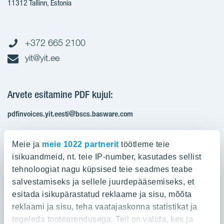
11312 Tallinn, Estonia
+372 665 2100
yit@yit.ee
Arvete esitamine PDF kujul:
pdfinvoices.yit.eesti@bscs.basware.com
Registrikood: 10093801
Meie ja
meie 1022 partnerit
töötleme teie
KMKR: EE100210897
isikuandmeid, nt. teie IP-number, kasutades sellist
tehnoloogiat nagu küpsised teie seadmes teabe
salvestamiseks ja sellele juurdepääsemiseks, et
Ettevõttest
esitada isikupärastatud reklaame ja sisu, mõõta
reklaami ja sisu, teha vaatajaskonna statistikat ja
YIT Group
Ettevõttest
tegeleda tootearendusega. Teil on valida, kes ja