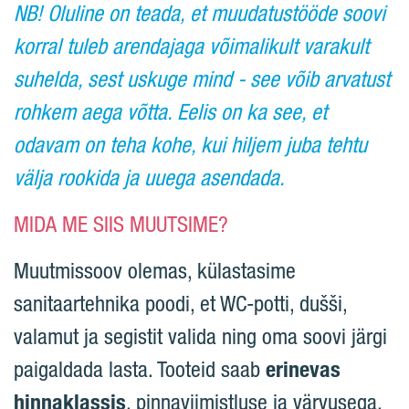
NB! Oluline on teada, et muudatustööde soovi
korral tuleb arendajaga võimalikult varakult
suhelda, sest uskuge mind - see võib arvatust
rohkem aega võtta. Eelis on ka see, et
odavam on teha kohe, kui hiljem juba tehtu
välja rookida ja uuega asendada.
MIDA ME SIIS MUUTSIME?
Muutmissoov olemas, külastasime
sanitaartehnika poodi, et WC-potti, dušši,
valamut ja segistit valida ning oma soovi järgi
paigaldada lasta. Tooteid saab
erinevas
hinnaklassis
, pinnaviimistluse ja värvusega.