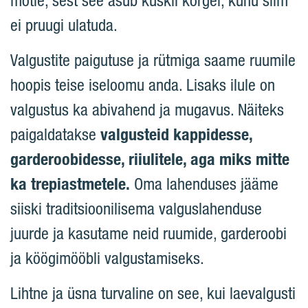
mõtle, sest see asub kuskil kõrgel, kuhu silm
ei pruugi ulatuda.
Valgustite paigutuse ja rütmiga saame ruumile
hoopis teise iseloomu anda. Lisaks ilule on
valgustus ka abivahend ja mugavus. Näiteks
paigaldatakse
valgusteid kappidesse,
garderoobidesse, riiulitele, aga miks mitte
ka trepiastmetele.
Oma lahenduses jääme
siiski traditsioonilisema valguslahenduse
juurde ja kasutame neid ruumide, garderoobi
ja köögimööbli valgustamiseks.
Lihtne ja üsna turvaline on see, kui laevalgusti