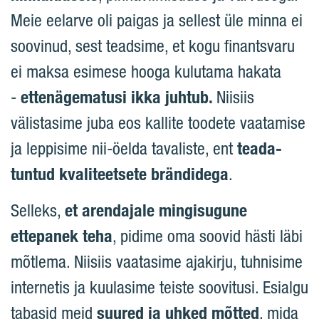
Meie eelarve oli paigas ja sellest üle minna ei
soovinud, sest teadsime, et kogu finantsvaru
ei maksa esimese hooga kulutama hakata
-
ettenägematusi ikka juhtub.
Niisiis
välistasime juba eos kallite toodete vaatamise
ja leppisime nii-öelda tavaliste, ent
teada-
tuntud kvaliteetsete brändidega
.
Selleks,
et arendajale mingisugune
ettepanek teha
, pidime oma soovid hästi läbi
mõtlema. Niisiis vaatasime ajakirju, tuhnisime
internetis ja kuulasime teiste soovitusi. Esialgu
tabasid meid
suured ja uhked mõtted
, mida