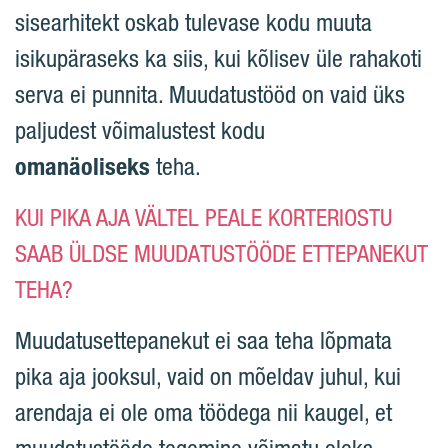
sisearhitekt oskab tulevase kodu muuta
isikupäraseks ka siis, kui kõlisev üle rahakoti
serva ei punnita. Muudatustööd on vaid üks
paljudest võimalustest kodu
omanäoliseks
teha.
KUI PIKA AJA VÄLTEL PEALE KORTERIOSTU
SAAB ÜLDSE MUUDATUSTÖÖDE ETTEPANEKUT
TEHA?
Muudatusettepanekut ei saa teha lõpmata
pika aja jooksul, vaid on mõeldav juhul, kui
arendaja ei ole oma töödega nii kaugel, et