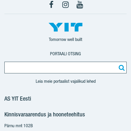
Facebook
Instagram
YouTube
Tomorrow well built
PORTAALI OTSING
Leia meie portaalist vajalikud lehed
AS YIT Eesti
Kinnisvaraarendus ja hooneteehitus
Pärnu mnt 102B