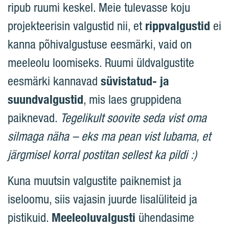
ripub ruumi keskel. Meie tulevasse koju
projekteerisin valgustid nii, et
rippvalgustid
ei
kanna põhivalgustuse eesmärki, vaid on
meeleolu loomiseks. Ruumi üldvalgustite
eesmärki kannavad
süvistatud- ja
suundvalgustid
, mis laes gruppidena
paiknevad.
Tegelikult soovite seda vist oma
silmaga näha – eks ma pean vist lubama, et
järgmisel korral postitan sellest ka pildi :)
Kuna muutsin valgustite paiknemist ja
iseloomu, siis vajasin juurde lisalüliteid ja
pistikuid.
Meeleoluvalgusti
ühendasime