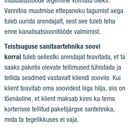
muudatustööde tegemine võimatu oleks.
Vannitoa muutmise ettepaneku tagumist aega
tuleb uurida arendajalt, sest see tuleb teha
enne kanalisatsioonitööde valmimist.
Teistsuguse sanitaartehnika soovi
korral
tuleb sellestki arendajat teavitada, et ta
saaks paketis olevate tellimused tühistada ja
tellida seadmed vastavalt kliendi soovile. Kui
klient teavitab oma soovidest liiga hilja, siis on
tõenäoline, et klient maksab kinni ka tema
korterisse tellitud paketijärgse santehnika,
mida ta tegelikkuses ei vaja.