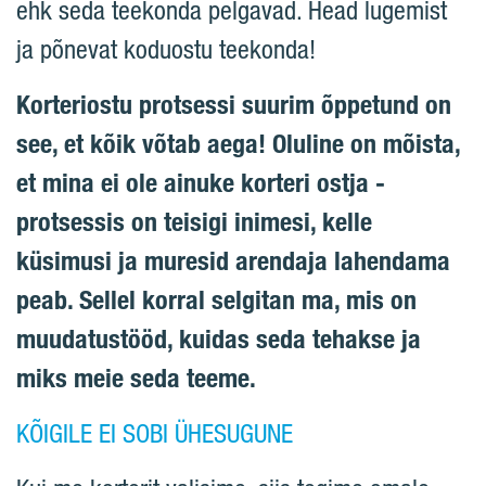
ehk seda teekonda pelgavad. Head lugemist
ja põnevat koduostu teekonda!
Korteriostu protsessi suurim õppetund on
see, et kõik võtab aega! Oluline on mõista,
et mina ei ole ainuke korteri ostja -
protsessis on teisigi inimesi, kelle
küsimusi ja muresid arendaja lahendama
peab. Sellel korral selgitan ma, mis on
muudatustööd, kuidas seda tehakse ja
miks meie seda teeme.
KÕIGILE EI SOBI ÜHESUGUNE