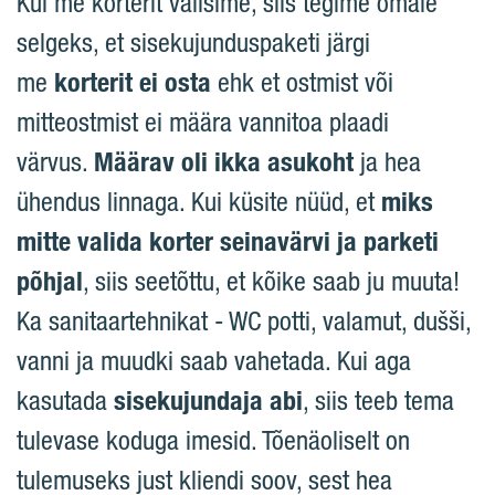
Kui me korterit valisime, siis tegime omale
selgeks, et sisekujunduspaketi järgi
me
korterit ei osta
ehk et ostmist või
mitteostmist ei määra vannitoa plaadi
värvus.
Määrav oli ikka asukoht
ja hea
ühendus linnaga. Kui küsite nüüd, et
miks
mitte valida korter seinavärvi ja parketi
põhjal
, siis seetõttu, et kõike saab ju muuta!
Ka sanitaartehnikat - WC potti, valamut, dušši,
vanni ja muudki saab vahetada. Kui aga
kasutada
sisekujundaja abi
, siis teeb tema
tulevase koduga imesid. Tõenäoliselt on
tulemuseks just kliendi soov, sest hea