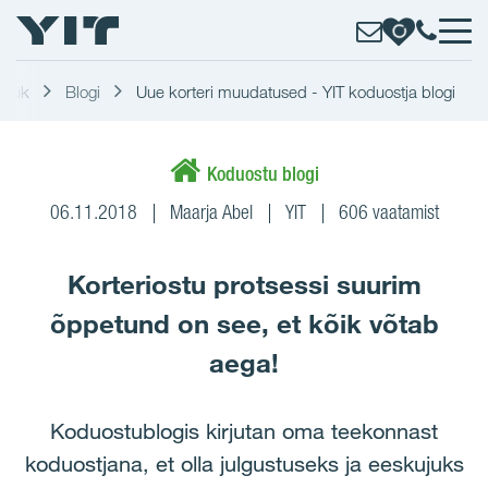
müük
Blogi
Uue korteri muudatused - YIT koduostja blogi
Koduostu blogi
06.11.2018
Maarja Abel
YIT
606 vaatamist
Korteriostu protsessi suurim
õppetund on see, et kõik võtab
aega!
Koduostublogis kirjutan oma teekonnast
koduostjana, et olla julgustuseks ja eeskujuks