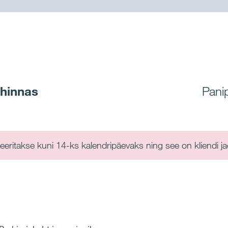
 hinnas
Pani
eeritakse kuni 14-ks kalendripäevaks ning see on kliendi j