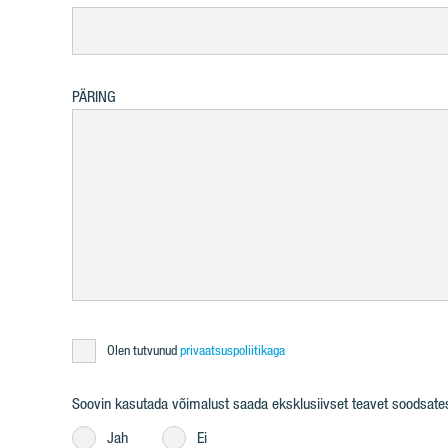
PÄRING
Olen tutvunud
privaatsuspoliitikaga
Soovin kasutada võimalust saada eksklusiivset teavet soodsatest 
Jah
Ei