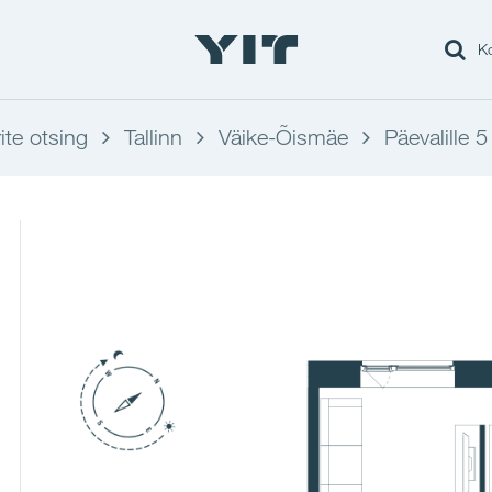
Ko
ite otsing
Tallinn
Väike-Õismäe
Päevalille 5