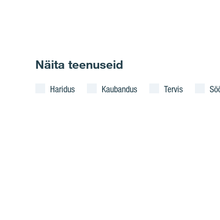
Näita teenuseid
Haridus
Kaubandus
Tervis
Sö