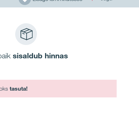
paik
sisaldub hinnas
aoks
tasuta!