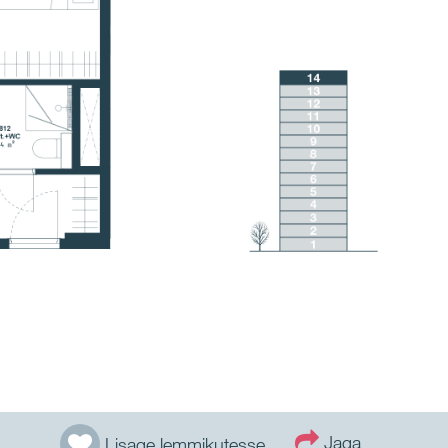
Jaga
Lisage lemmikutesse