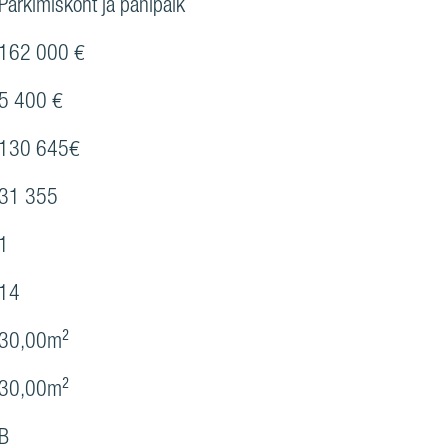
Parkimiskoht ja panipaik
162 000 €
5 400 €
130 645€
31 355
1
14
30,00m²
30,00m²
B