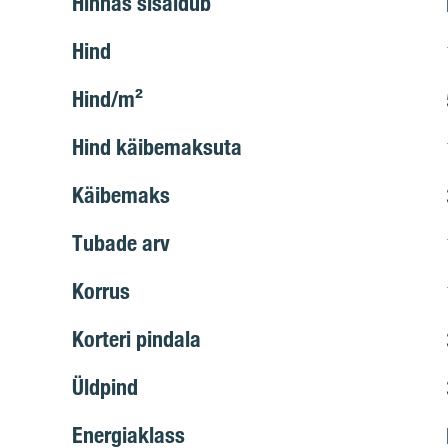
Hinnas sisaldub
Hind
Hind/m²
Hind käibemaksuta
Käibemaks
Tubade arv
Korrus
Korteri pindala
Üldpind
Energiaklass