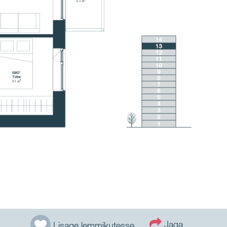
Jaga
Lisage lemmikutesse