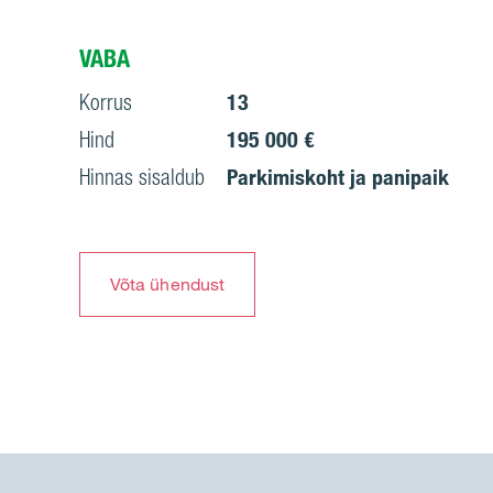
VABA
Korrus
13
Hind
195 000 €
Hinnas sisaldub
Parkimiskoht ja panipaik
Võta ühendust