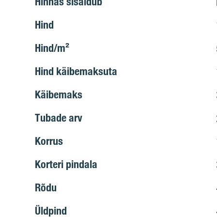
Hinnas sisaldub
Hind
Hind/m²
Hind käibemaksuta
Käibemaks
Tubade arv
Korrus
Korteri pindala
Rõdu
Üldpind