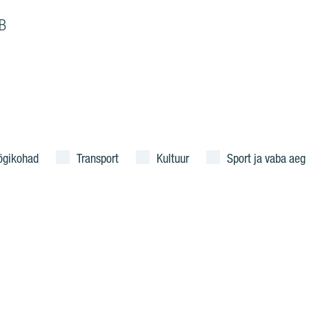
B
ögikohad
Transport
Kultuur
Sport ja vaba aeg