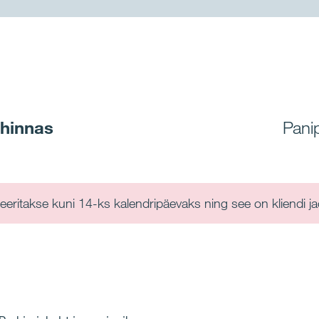
 hinnas
Pani
eeritakse kuni 14-ks kalendripäevaks ning see on kliendi j