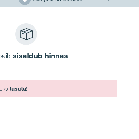
paik
sisaldub hinnas
aoks
tasuta!