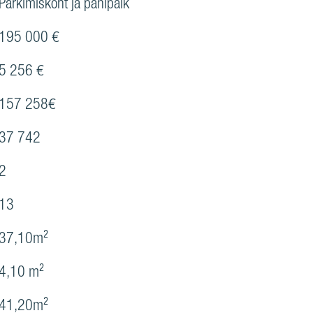
Parkimiskoht ja panipaik
195 000 €
5 256 €
157 258€
37 742
2
13
37,10m²
4,10 m²
41,20m²