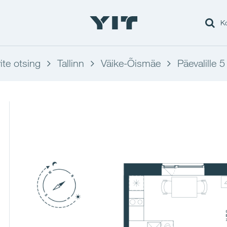
Ko
ite otsing
Tallinn
Väike-Õismäe
Päevalille 5