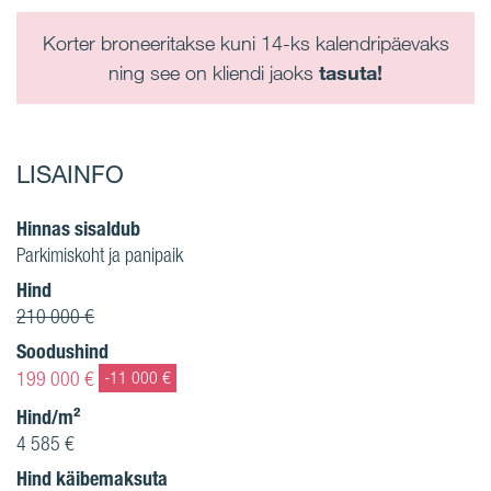
Korter broneeritakse kuni 14-ks kalendripäevaks
ning see on kliendi jaoks
tasuta!
LISAINFO
Hinnas sisaldub
Parkimiskoht ja panipaik
Hind
210 000 €
Soodushind
199 000 €
-11 000 €
Hind/m²
4 585 €
Hind käibemaksuta