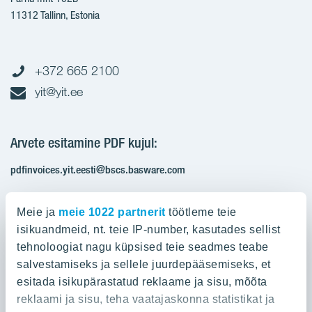
11312 Tallinn, Estonia
+372 665 2100
yit@yit.ee
Arvete esitamine PDF kujul:
pdfinvoices.yit.eesti@bscs.basware.com
Registrikood: 10093801
Meie ja
meie 1022 partnerit
töötleme teie
KMKR: EE100210897
isikuandmeid, nt. teie IP-number, kasutades sellist
tehnoloogiat nagu küpsised teie seadmes teabe
salvestamiseks ja sellele juurdepääsemiseks, et
Ettevõttest
esitada isikupärastatud reklaame ja sisu, mõõta
reklaami ja sisu, teha vaatajaskonna statistikat ja
Ettevõttest