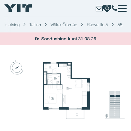
erite otsing
Tallinn
Väike-Õismäe
Päevalille 5
58
Soodushind kuni 31.08.26