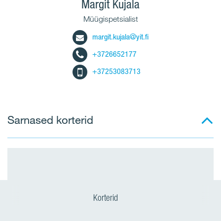
Margit Kujala
Müügispetsialist
margit.kujala@yit.fi
+3726652177
+37253083713
Sarnased korterid
Korterid