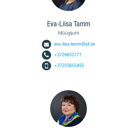
Eva-Liisa Tamm
Müügijuht
eva-liisa.tamm@yit.ee
+3726652177
+37255655455