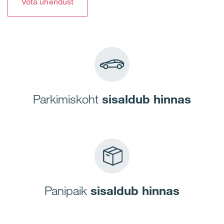
Võta ühendust
Parkimiskoht
sisaldub hinnas
Panipaik
sisaldub hinnas