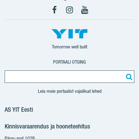
Facebook
Instagram
YouTube
Tomorrow well built
PORTAALI OTSING
Leia meie portaalist vajalikud lehed
AS YIT Eesti
Kinnisvaraarendus ja hooneteehitus
Pärnu mnt 102B