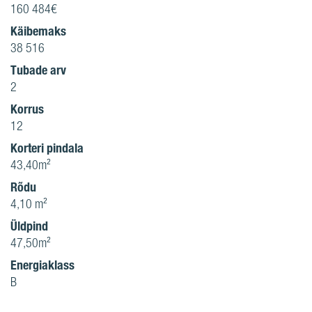
160 484€
Käibemaks
38 516
Tubade arv
2
Korrus
12
Korteri pindala
43,40m²
Rõdu
4,10 m²
Üldpind
47,50m²
Energiaklass
B