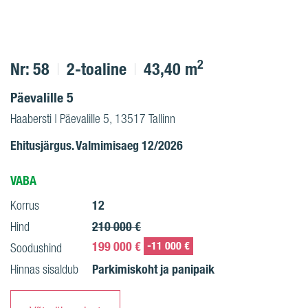
2
Nr: 58
2-toaline
43,40 m
Päevalille 5
Haabersti | Päevalille 5, 13517 Tallinn
Ehitusjärgus. Valmimisaeg 12/2026
VABA
12
Korrus
210 000 €
Hind
199 000 €
-11 000 €
Soodushind
Parkimiskoht ja panipaik
Hinnas sisaldub