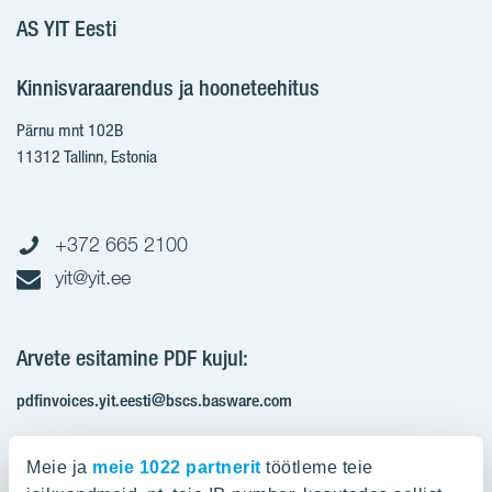
AS YIT Eesti
Kinnisvaraarendus ja hooneteehitus
Pärnu mnt 102B
11312 Tallinn, Estonia
+372 665 2100
yit@yit.ee
Arvete esitamine PDF kujul:
pdfinvoices.yit.eesti@bscs.basware.com
Registrikood: 10093801
Meie ja
meie 1022 partnerit
töötleme teie
KMKR: EE100210897