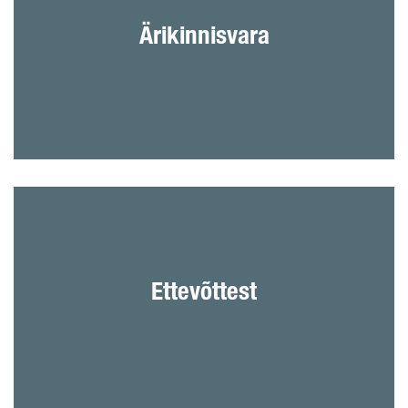
Ärikinnisvara
Loome töökeskkondi, mis toetavad kiiresti arenevat
tööelu
YIT Eesti on Eesti juhtivaid ehitusettevõtteid, mis
Ettevõttest
kuulub Soome suurimasse ehitusteenuseid
pakkuvasse kontserni YIT. Siit leiad rohkem fakte ja
uudiseid.