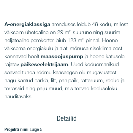
A-energiaklassiga
arenduses leidub 48 kodu, millest
väikseim ühetoaline on 29 m² suurune ning suurim
neljatoaline perekorter laiub 123 m² pinnal.
Hoone
väiksema energiakulu ja alati mõnusa sisekliima eest
kannavad hoolt
maasoojuspump
ja hoone katusele
rajatav
päikeseelektrijaam
.
Uued koduomanikud
saavad tunda rõõmu kaasaegse elu mugavustest
nagu kaetud parkla, lift, panipaik, rattaruum, rõdud ja
terrassid ning palju muud, mis teevad kodusoleku
nauditavaks.
Detailid
Projekti nimi
Luige 5