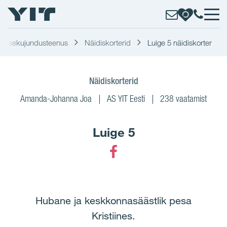
Sisekujundusteenus
Näidiskorterid
Luige 5 näidiskorter
Näidiskorterid
Amanda-Johanna Joa
AS YIT Eesti
238 vaatamist
Luige 5
Facebook
Hubane ja keskkonnasäästlik pesa
Kristiines.