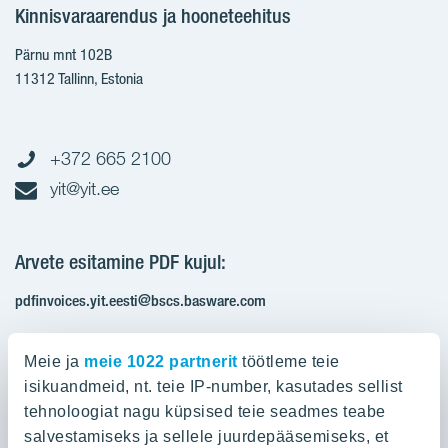
Kinnisvaraarendus ja hooneteehitus
Pärnu mnt 102B
11312 Tallinn, Estonia
+372 665 2100
yit@yit.ee
Arvete esitamine PDF kujul:
pdfinvoices.yit.eesti@bscs.basware.com
Registrikood: 10093801
Meie ja
meie 1022 partnerit
töötleme teie
KMKR: EE100210897
isikuandmeid, nt. teie IP-number, kasutades sellist
tehnoloogiat nagu küpsised teie seadmes teabe
salvestamiseks ja sellele juurdepääsemiseks, et