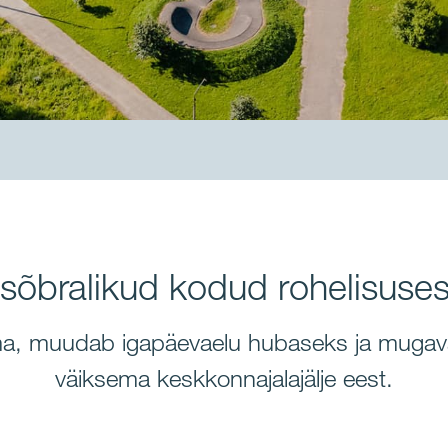
õbralikud kodud rohelisuses
lma, muudab igapäevaelu hubaseks ja mugava
väiksema keskkonnajalajälje eest.