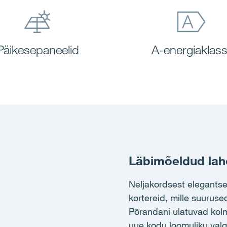
Päikesepaneelid
A-energiaklas
Läbimõeldud lah
Neljakordsest elegantses
kortereid, mille suuruse
Põrandani ulatuvad kol
uue kodu loomuliku val