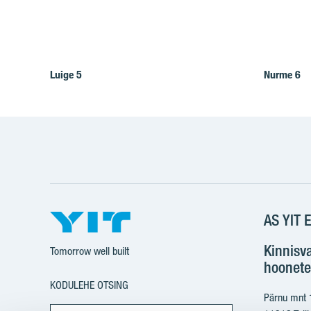
Luige 5
Nurme 6
AS YIT E
Kinnisv
Tomorrow well built
hoonete
KODULEHE OTSING
Pärnu mnt