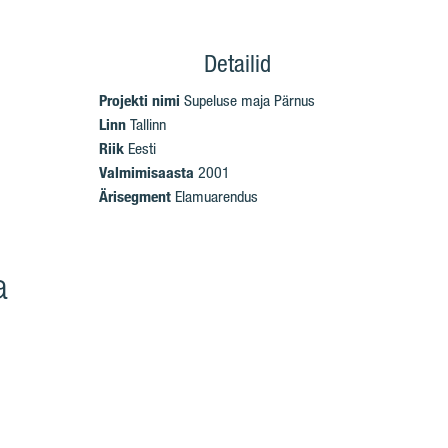
Detailid
Projekti nimi
Supeluse maja Pärnus
Linn
Tallinn
Riik
Eesti
Valmimisaasta
2001
Ärisegment
Elamuarendus
a