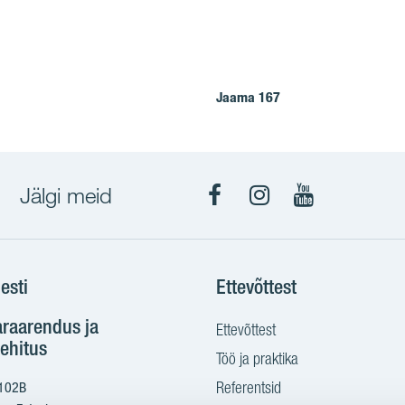
Jaama 167
Jälgi meid
Facebook
Instagram
YouTube
esti
Ettevõttest
araarendus ja
Ettevõttest
ehitus
Töö ja praktika
Referentsid
 102B