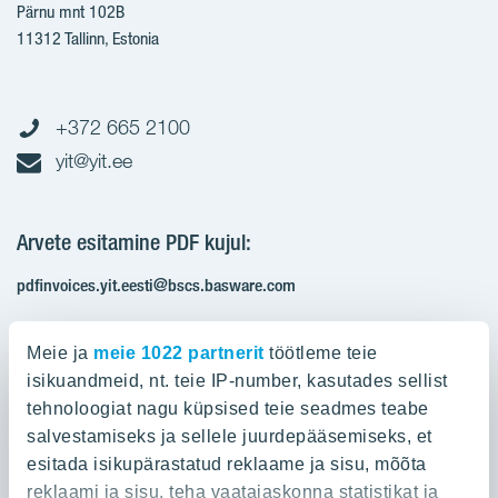
Pärnu mnt 102B
11312 Tallinn, Estonia
+372 665 2100
yit@yit.ee
Arvete esitamine PDF kujul:
pdfinvoices.yit.eesti@bscs.basware.com
Registrikood: 10093801
Meie ja
meie 1022 partnerit
töötleme teie
KMKR: EE100210897
isikuandmeid, nt. teie IP-number, kasutades sellist
tehnoloogiat nagu küpsised teie seadmes teabe
salvestamiseks ja sellele juurdepääsemiseks, et
Ettevõttest
esitada isikupärastatud reklaame ja sisu, mõõta
reklaami ja sisu, teha vaatajaskonna statistikat ja