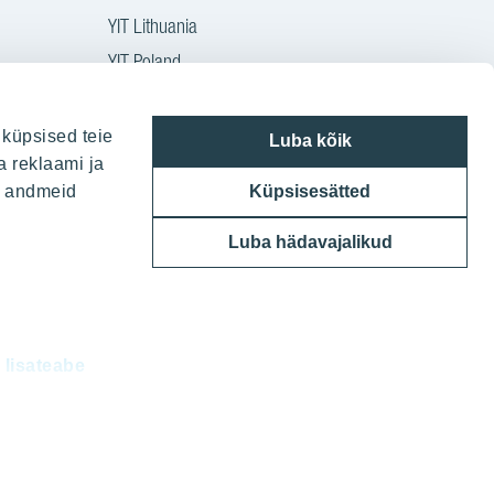
YIT Lithuania
YIT Poland
YIT Czech
YIT Slovakia
 küpsised teie
Luba kõik
a reklaami ja
YIT Group
ie andmeid
Küpsisesätted
Luba hädavajalikud
d
lisateabe
eliseid.
sistega. Oma