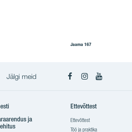
Jaama 167
Jälgi meid
Facebook
Instagram
YouTube
esti
Ettevõttest
araarendus ja
Ettevõttest
ehitus
Töö ja praktika