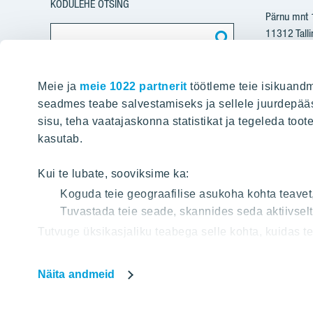
KODULEHE OTSING
Pärnu mnt
11312 Talli
+37
Meie ja
meie 1022 partnerit
töötleme teie isikuandm
yit@
seadmes teabe salvestamiseks ja sellele juurdepääs
sisu, teha vaatajaskonna statistikat ja tegeleda toot
Arvete e
kasutab.
pdfinvoice
Kui te lubate, sooviksime ka:
Koguda teie geograafilise asukoha kohta teavet
Registriko
Tuvastada teie seade, skannides seda aktiivsel
KMKR: EE1
Tutvuge üksikasjaliku teabega selle kohta, kuidas 
jaotises
. Küpsiste deklaratsiooni osas saate oma nõu
Näita andmeid
Meie veebileht kasutab küpsiseid, mis võimaldab mei
Palun andke oma nõusolek küpsiste kasutamiseks val