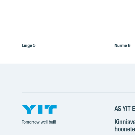
Luige 5
Nurme 6
AS YIT E
Kinnisv
Tomorrow well built
hoonete