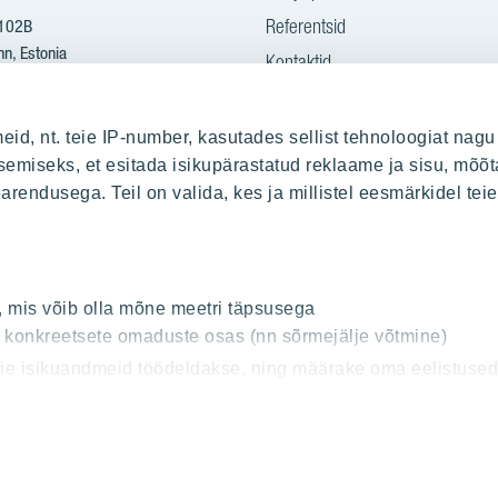
Referentsid
 102B
nn, Estonia
Kontaktid
Ostame maad
2 665 2100
eid, nt. teie IP-number, kasutades sellist tehnoloogiat nagu
yit.ee
emiseks, et esitada isikupärastatud reklaame ja sisu, mõõt
earendusega. Teil on valida, kes ja millistel eesmärkidel te
sitamine PDF kujul:
s.yit.eesti@bscs.basware.com
, mis võib olla mõne meetri täpsusega
od: 10093801
t konkreetsete omaduste osas (nn sõrmejälje võtmine)
00210897
teie isikuandmeid töödeldakse, ning määrake oma eelistuse
solekut igal ajal muuta või selle tagasi võtta.
l pakkuda asjakohasemat sisu, suunatud reklaami ja teisi e
Privaatsuspoliitika
Cookie settings
© 2026 YIT Corporation
ides “Luba kõik”. Võite jätkata ka ainult hädavajalike küp