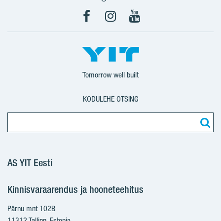
Facebook
Instagram
YouTube
Tomorrow well built
KODULEHE OTSING
AS YIT Eesti
Kinnisvaraarendus ja hooneteehitus
Pärnu mnt 102B
11312 Tallinn, Estonia