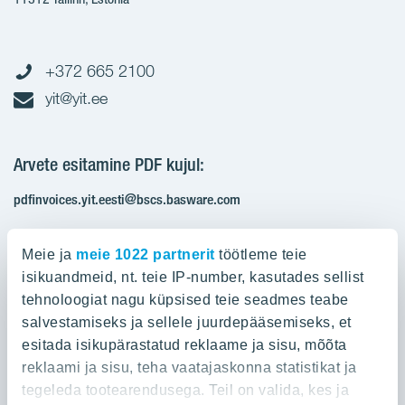
+372 665 2100
yit@yit.ee
Arvete esitamine PDF kujul:
pdfinvoices.yit.eesti@bscs.basware.com
Registrikood: 10093801
Meie ja
meie 1022 partnerit
töötleme teie
KMKR: EE100210897
isikuandmeid, nt. teie IP-number, kasutades sellist
tehnoloogiat nagu küpsised teie seadmes teabe
salvestamiseks ja sellele juurdepääsemiseks, et
Ettevõttest
esitada isikupärastatud reklaame ja sisu, mõõta
reklaami ja sisu, teha vaatajaskonna statistikat ja
YIT Group
Ettevõttest
tegeleda tootearendusega. Teil on valida, kes ja