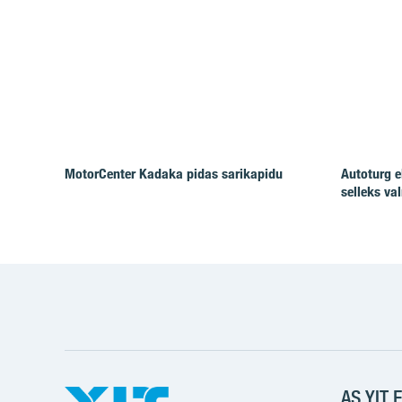
MotorCenter Kadaka pidas sarikapidu
Autoturg e
selleks va
AS YIT E