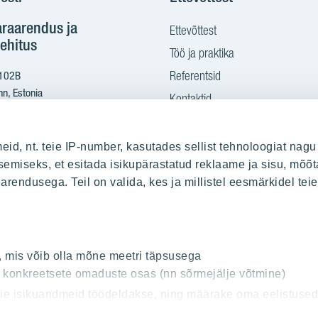
araarendus ja
Ettevõttest
ehitus
Töö ja praktika
Referentsid
 102B
nn, Estonia
Kontaktid
Ostame maad
2 665 2100
eid, nt. teie IP-number, kasutades sellist tehnoloogiat nagu
yit.ee
emiseks, et esitada isikupärastatud reklaame ja sisu, mõõt
earendusega. Teil on valida, kes ja millistel eesmärkidel te
sitamine PDF kujul:
s.yit.eesti@bscs.basware.com
, mis võib olla mõne meetri täpsusega
od: 10093801
t konkreetsete omaduste osas (nn sõrmejälje võtmine)
00210897
teie isikuandmeid töödeldakse, ning määrake oma eelistuse
solekut igal ajal muuta või selle tagasi võtta.