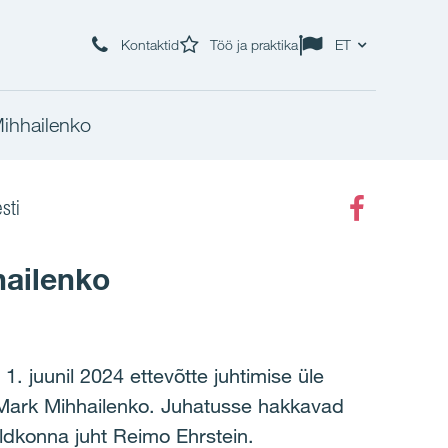
Kontaktid
Töö ja praktika
ET
Mihhailenko
sti
Faceboo
hailenko
. juunil 2024 ettevõtte juhtimise üle
ud Mark Mihhailenko. Juhatusse hakkavad
ldkonna juht Reimo Ehrstein.