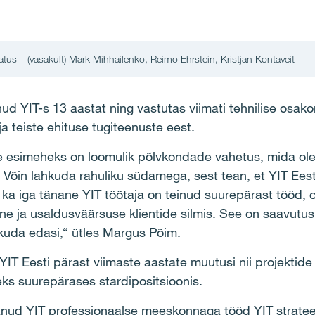
atus – (vasakult) Mark Mihhailenko, Reimo Ehrstein, Kristjan Kontaveit
d YIT-s 13 aastat ning vastutas viimati tehnilise osak
a teiste ehituse tugiteenuste eest.
e esimeheks on loomulik põlvkondade vahetus, mida ol
Võin lahkuda rahuliku südamega, sest tean, et YIT Eest
i ka iga tänane YIT töötaja on teinud suurepärast tööd,
ne ja usaldusväärsuse klientide silmis. See on saavutus, 
iikuda edasi,“ ütles Margus Põim.
YIT Eesti pärast viimaste aastate muutusi nii projektid
ks suurepärases stardipositsioonis.
änud YIT professionaalse meeskonnaga tööd YIT strateeg