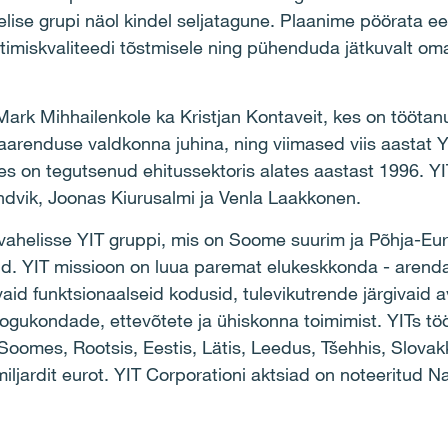
elise grupi näol kindel seljatagune. Plaanime pöörata ee
timiskvaliteedi tõstmisele ning pühenduda jätkuvalt om
ark Mihhailenkole ka Kristjan Kontaveit, kes on töötanu
aarenduse valdkonna juhina, ning viimased viis aastat 
es on tegutsenud ehitussektoris alates aastast 1996. YI
dvik, Joonas Kiurusalmi ja Venla Laakkonen.
vahelisse YIT gruppi, mis on Soome suurim ja Põhja-Eur
eid. YIT missioon on luua paremat elukeskkonda - arend
avaid funktsionaalseid kodusid, tulevikutrende järgivaid a
 kogukondade, ettevõtete ja ühiskonna toimimist. YITs 
: Soomes, Rootsis, Eestis, Lätis, Leedus, Tšehhis, Slovak
miljardit eurot. YIT Corporationi aktsiad on noteeritud N