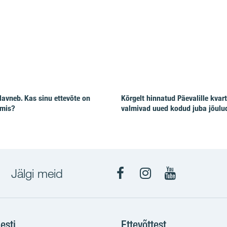
lavneb. Kas sinu ettevõte on
Kõrgelt hinnatud Päevalille kvart
lmis?
valmivad uued kodud juba jõulu
Jälgi meid
Facebook
Instagram
YouTube
esti
Ettevõttest