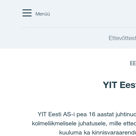
Menüü
Ettevõttes
EE
YIT Ees
YIT Eesti AS-i pea 16 aastat juhtinu
kolmeliikmelisele juhatusele, mille et
kuuluma ka kinnisvaraarendu