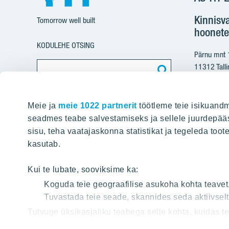
Kinnisv
Tomorrow well built
hoonete
KODULEHE OTSING
Pärnu mnt
11312 Talli
+37
Meie ja
meie 1022 partnerit
töötleme teie isikuandm
yit@
seadmes teabe salvestamiseks ja sellele juurdepääs
sisu, teha vaatajaskonna statistikat ja tegeleda toot
Arvete e
kasutab.
pdfinvoice
Kui te lubate, sooviksime ka:
Koguda teie geograafilise asukoha kohta teavet
Registriko
Tuvastada teie seade, skannides seda aktiivsel
KMKR: EE1
Tutvuge üksikasjaliku teabega selle kohta, kuidas 
jaotises
. Küpsiste deklaratsiooni osas saate oma nõu