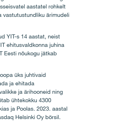
sseisvatel aastatel rohkelt
a vastutustundliku ärimudeli
d YIT-s 14 aastat, neist
YIT ehitusvaldkonna juhina
T Eesti nõukogu jätkab
oopa üks juhtivaid
ada ja ehitada
valikke ja ärihooneid ning
töötab ühtekokku 4300
kias ja Poolas. 2023. aastal
asdaq Helsinki Oy börsil.