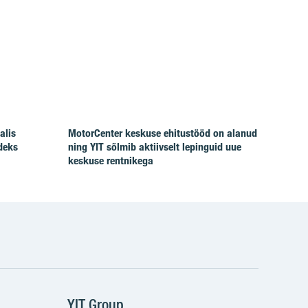
alis
MotorCenter keskuse ehitustööd on alanud
deks
ning YIT sõlmib aktiivselt lepinguid uue
keskuse rentnikega
YIT Group