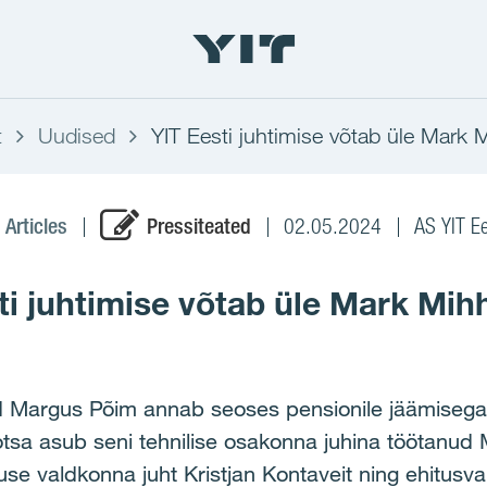
t
Uudised
YIT Eesti juhtimise võtab üle Mark 
 Articles
Pressiteated
02.05.2024
AS YIT Ee
ti juhtimise võtab üle Mark Mih
d Margus Põim annab seoses pensionile jäämisega 1
teotsa asub seni tehnilise osakonna juhina töötan
se valdkonna juht Kristjan Kontaveit ning ehitusva