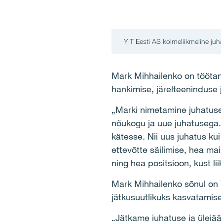
YIT Eesti AS kolmeliikmeline juh
Mark Mihhailenko on töötanu
hankimise, järelteeninduse j
„Marki nimetamine juhatus
nõukogu ja uue juhatusega. 
kätesse. Nii uus juhatus ku
ettevõtte säilimise, hea mai
ning hea positsioon, kust l
Mark Mihhailenko sõnul on 
jätkusuutlikuks kasvatamise
„Jätkame juhatuse ja ülejä