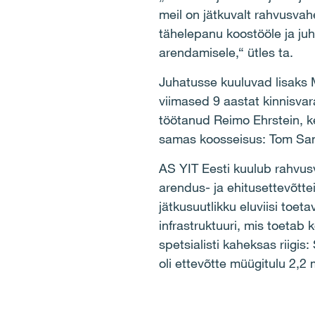
meil on jätkuvalt rahvusvah
tähelepanu koostööle ja juh
arendamisele,“ ütles ta.
Juhatusse kuuluvad lisaks M
viimased 9 aastat kinnisvar
töötanud Reimo Ehrstein, k
samas koosseisus: Tom San
AS YIT Eesti kuulub rahvus
arendus- ja ehitusettevõtt
jätkusuutlikku eluviisi toet
infrastruktuuri, mis toetab
spetsialisti kaheksas riigis
oli ettevõtte müügitulu 2,2 