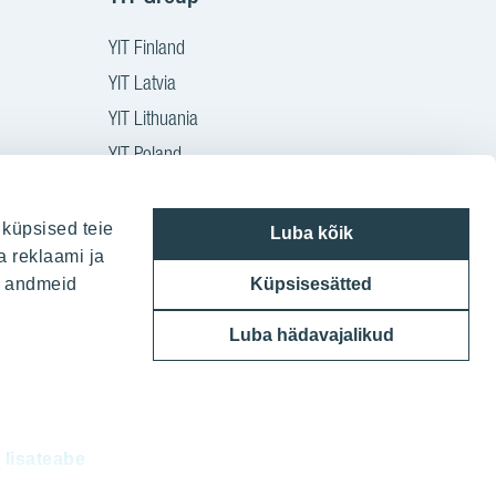
YIT Finland
YIT Latvia
YIT Lithuania
YIT Poland
YIT Czech
YIT Slovakia
 küpsised teie
Luba kõik
a reklaami ja
YIT Group
ie andmeid
Küpsisesätted
Luba hädavajalikud
d
lisateabe