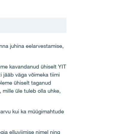
onna juhina eelarvestamise,
eme kavandanud ühiselt YIT
i jääb väga võimeka tiimi
 oleme ühiselt taganud
mille üle tuleb olla uhke,
e arvu kui ka müügimahtude
ia elluviimise nimel ning