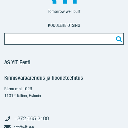
Tomorrow well built
KODULEHE OTSING
AS YIT Eesti
Kinnisvaraarendus ja hooneteehitus
Pärnu mnt 102B
11312 Tallinn, Estonia
+372 665 2100
yit@yit.ee