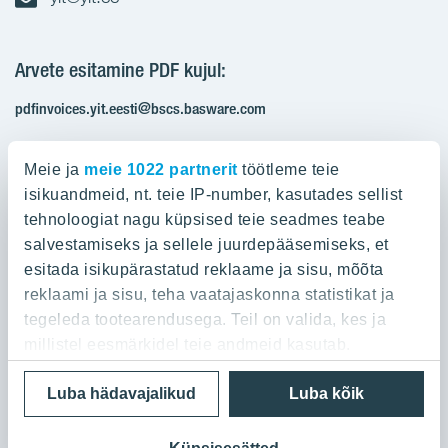
Arvete esitamine PDF kujul:
pdfinvoices.yit.eesti@bscs.basware.com
Registrikood: 10093801
Meie ja
meie 1022 partnerit
töötleme teie
KMKR: EE100210897
isikuandmeid, nt. teie IP-number, kasutades sellist
tehnoloogiat nagu küpsised teie seadmes teabe
salvestamiseks ja sellele juurdepääsemiseks, et
Ettevõttest
esitada isikupärastatud reklaame ja sisu, mõõta
reklaami ja sisu, teha vaatajaskonna statistikat ja
YIT Group
Ettevõttest
tegeleda tootearendusega. Teil on valida, kes ja
Töö ja praktika
millistel eesmärkidel teie andmeid kasutab.
YIT Finland
Referentsid
Privaatsuspoliitika
Cookie settings
Luba hädavajalikud
Luba kõik
Kui te lubate, sooviksime ka:
YIT Latvia
Kontaktid
© 2026 YIT Corporation
Koguda teie geograafilise asukoha kohta teavet,
YIT Lithuania
Ostame maad