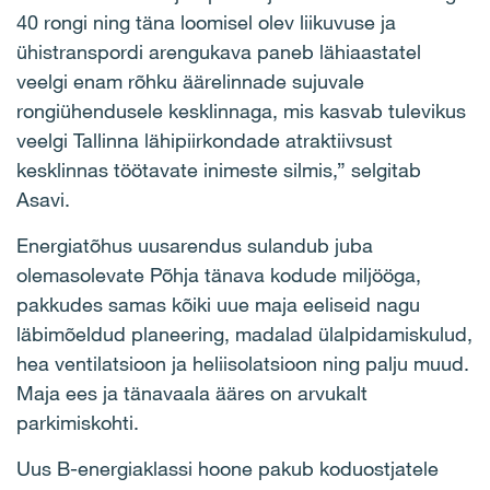
40 rongi ning täna loomisel olev liikuvuse ja
ühistranspordi arengukava paneb lähiaastatel
veelgi enam rõhku äärelinnade sujuvale
rongiühendusele kesklinnaga, mis kasvab tulevikus
veelgi Tallinna lähipiirkondade atraktiivsust
kesklinnas töötavate inimeste silmis,” selgitab
Asavi.
Energiatõhus uusarendus sulandub juba
olemasolevate Põhja tänava kodude miljööga,
pakkudes samas kõiki uue maja eeliseid nagu
läbimõeldud planeering, madalad ülalpidamiskulud,
hea ventilatsioon ja heliisolatsioon ning palju muud.
Maja ees ja tänavaala ääres on arvukalt
parkimiskohti.
Uus B-energiaklassi hoone pakub koduostjatele