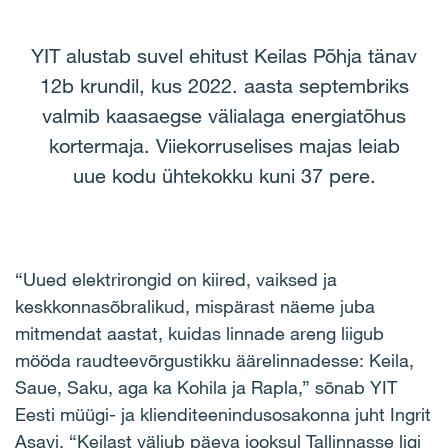
YIT alustab suvel ehitust Keilas Põhja tänav
12b krundil, kus 2022. aasta septembriks
valmib kaasaegse välialaga energiatõhus
kortermaja. Viiekorruselises majas leiab
uue kodu ühtekokku kuni 37 pere.
“Uued elektrirongid on kiired, vaiksed ja
keskkonnasõbralikud, mispärast näeme juba
mitmendat aastat, kuidas linnade areng liigub
mööda raudteevõrgustikku äärelinnadesse: Keila,
Saue, Saku, aga ka Kohila ja Rapla,” sõnab YIT
Eesti müügi- ja klienditeenindusosakonna juht Ingrit
Asavi. “Keilast väljub päeva jooksul Tallinnasse ligi