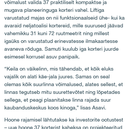
võimalust valida 37 praktiliselt kompaktse ja
mugava planeeringuga korteri vahel. Liftiga
varustatud majas on nii funktsionaalseid ühe- kui ka
avaraid neljatoalisi kortereid, mille suurused jäävad
vahemikku 31 kuni 72 ruutmeetrit ning millest
igaüks on varustatud erinevatesse ilmakaartesse
avaneva rõduga. Samuti kuulub iga korteri juurde
esimesel korrusel asuv panipaik.
“Keila on väikelinn, mis tähendab, et kõik eluks
vajalik on alati käe-jala juures. Samas on seal
olemas kõik suurlinna võimalused, alates sellest, et
linnas tegutseb mitu suurettevõtet ning lõpetades
sellega, et peagi plaanitakse linna rajada suur
kaubanduskeskus koos kinoga,” lisas Asavi.
Hoone rajamisel lähtutakse ka investorite ootustest
– uue hoone 37 korterist kaheksa on projekteeritud