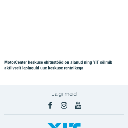
MotorCenter keskuse ehitustööd on alanud ning YIT sõlmib
aktiivselt lepinguid uue keskuse rentnikega
Jälgi meid
Facebook
Instagram
YouTube