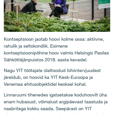
Kontseptsioon jaotab hoovi kolme ossa: aktiivne,
rahulik ja seltskondlik. Esimene
kontseptsioonipõhine hoov valmis Helsingis Pasilas
Sähköttäjänpuistos 2018. aasta kevadel.
Nagu YIT töötajate ülaltoodud lühiintervjuudest
järeldub, on hoovid ka YIT Kesk-Euroopa ja
Venemaa ehitusobjektidel kesksel kohal.
Linnaruumi tihenedes igatsetakse koduhoovilt üha
enam hubasust, võimalust argipäevast taastuda ja
naabritega kokku saada. Seepärast on YIT