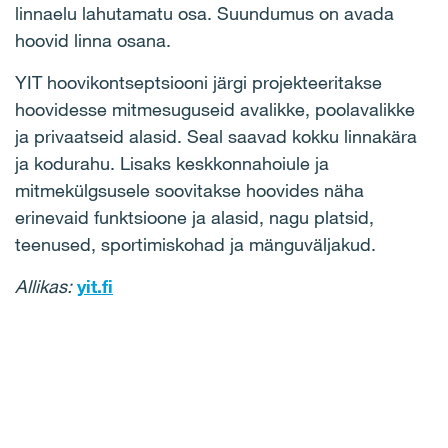
linnaelu lahutamatu osa. Suundumus on avada
hoovid linna osana.
YIT hoovikontseptsiooni järgi projekteeritakse
hoovidesse mitmesuguseid avalikke, poolavalikke
ja privaatseid alasid. Seal saavad kokku linnakära
ja kodurahu. Lisaks keskkonnahoiule ja
mitmekülgsusele soovitakse hoovides näha
erinevaid funktsioone ja alasid, nagu platsid,
teenused, sportimiskohad ja mänguväljakud.
Allikas:
yit.fi