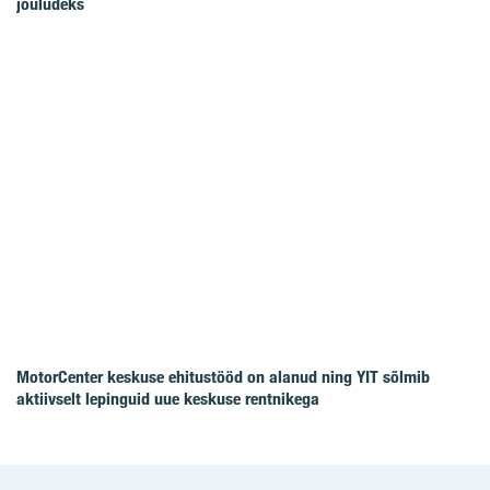
jõuludeks
MotorCenter keskuse ehitustööd on alanud ning YIT sõlmib
aktiivselt lepinguid uue keskuse rentnikega