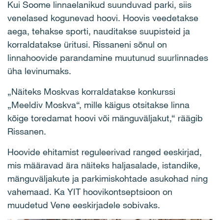
Kui Soome linnaelanikud suunduvad parki, siis
venelased kogunevad hoovi. Hoovis veedetakse
aega, tehakse sporti, nauditakse suupisteid ja
korraldatakse üritusi. Rissaneni sõnul on
linnahoovide parandamine muutunud suurlinnades
üha levinumaks.
„Näiteks Moskvas korraldatakse konkurssi
„Meeldiv Moskva“, mille käigus otsitakse linna
kõige toredamat hoovi või mänguväljakut,“ räägib
Rissanen.
Hoovide ehitamist reguleerivad ranged eeskirjad,
mis määravad ära näiteks haljasalade, istandike,
mänguväljakute ja parkimiskohtade asukohad ning
vahemaad. Ka YIT hoovikontseptsioon on
muudetud Vene eeskirjadele sobivaks.