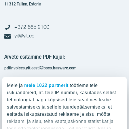
11312 Tallinn, Estonia
+372 665 2100
yit@yit.ee
Arvete esitamine PDF kujul:
pdfinvoices.yit.eesti@bscs.basware.com
Registrikood: 10093801
Meie ja
meie 1022 partnerit
töötleme teie
KMKR: EE100210897
isikuandmeid, nt. teie IP-number, kasutades sellist
tehnoloogiat nagu küpsised teie seadmes teabe
salvestamiseks ja sellele juurdepääsemiseks, et
Ettevõttest
esitada isikupärastatud reklaame ja sisu, mõõta
reklaami ja sisu, teha vaatajaskonna statistikat ja
YIT Group
Ettevõttest
tegeleda tootearendusega. Teil on valida, kes ja