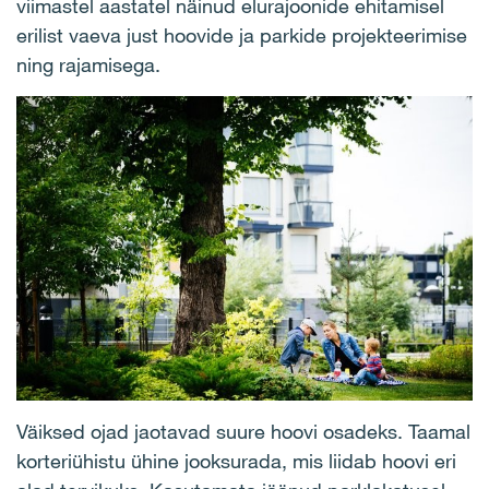
viimastel aastatel näinud elurajoonide ehitamisel
erilist vaeva just hoovide ja parkide projekteerimise
ning rajamisega.
Väiksed ojad jaotavad suure hoovi osadeks. Taamal
korteriühistu ühine jooksurada, mis liidab hoovi eri