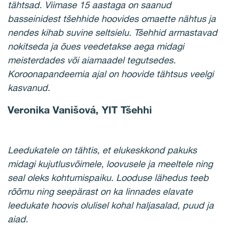
tähtsad. Viimase 15 aastaga on saanud
basseinidest tšehhide hoovides omaette nähtus ja
nendes kihab suvine seltsielu. Tšehhid armastavad
nokitseda ja õues veedetakse aega midagi
meisterdades või aiamaadel tegutsedes.
Koroonapandeemia ajal on hoovide tähtsus veelgi
kasvanud.
Veronika Vanišová, YIT Tšehhi
Leedukatele on tähtis, et elukeskkond pakuks
midagi kujutlusvõimele, loovusele ja meeltele ning
seal oleks kohtumispaiku. Looduse lähedus teeb
rõõmu ning seepärast on ka linnades elavate
leedukate hoovis olulisel kohal haljasalad, puud ja
aiad.