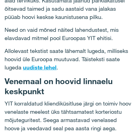
alad tervikuks. Kasutamata jäänud parklakatusel
õitsevad taimed ja sadu aastaid vana jalakas
püüab hoovi keskse kaunistusena pilku.
Need on vaid mõned näited lahendustest, mis
elavdavad mitmel pool Euroopas YIT ehitisi.
Allolevast tekstist saate lähemalt lugeda, milliseks
hoovid üle Euroopa muutuvad. Täisteksti saate
lugeda
uudiste lehel
.
Venemaal on hoovid linnaelu
keskpunkt
YIT korraldatud kliendiküsitluse järgi on toimiv hoov
venelaste meelest üks tähtsamatest korteriostu
mõjuteguritest. Seega armastavad venelased
hoove ja veedavad seal pea aasta ringi aega.