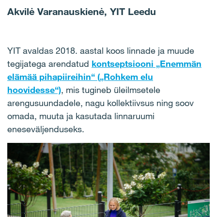
Akvilė Varanauskienė, YIT Leedu
YIT avaldas 2018. aastal koos linnade ja muude
tegijatega arendatud
kontseptsiooni „Enemmän
elämää pihapiireihin“ („Rohkem elu
hoovidesse“)
, mis tugineb üleilmsetele
arengusuundadele, nagu kollektiivsus ning soov
omada, muuta ja kasutada linnaruumi
eneseväljenduseks.