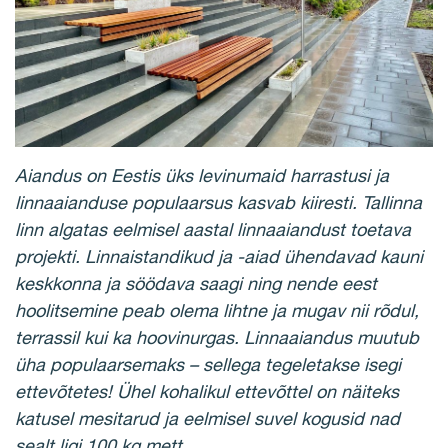
Aiandus on Eestis üks levinumaid harrastusi ja
linnaaianduse populaarsus kasvab kiiresti. Tallinna
linn algatas eelmisel aastal linnaaiandust toetava
projekti. Linnaistandikud ja -aiad ühendavad kauni
keskkonna ja söödava saagi ning nende eest
hoolitsemine peab olema lihtne ja mugav nii rõdul,
terrassil kui ka hoovinurgas. Linnaaiandus muutub
üha populaarsemaks – sellega tegeletakse isegi
ettevõtetes! Ühel kohalikul ettevõttel on näiteks
katusel mesitarud ja eelmisel suvel kogusid nad
sealt ligi 100 kg mett.