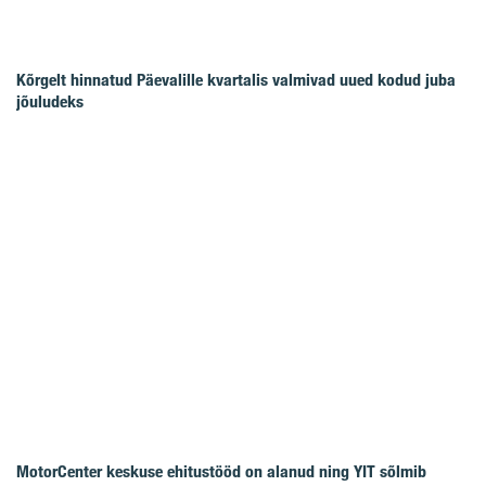
Kõrgelt hinnatud Päevalille kvartalis valmivad uued kodud juba
jõuludeks
MotorCenter keskuse ehitustööd on alanud ning YIT sõlmib