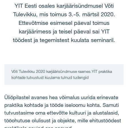
YIT Eesti osales karjäärisündmusel Võti
Tulevikku, mis toimus 3.-5. märtsil 2020.
Ettevõtmise esimesel päeval toimus
karjäärimess ja teisel päeval sai YIT
töödest ja tegemistest kuulata seminaril.
Võti Tulevikku 2020 karjäärisündmuse raames YIT praktika
kohtade tutvustust kuulama tulnud tudengid
Üliõpilastel avanes hea võimalus uurida erinevate
praktika kohtade ja tööde iseloomu kohta. Samuti
tutvustasime oma ettevõtte kultuuri ja alustalasid,
tööohutuse olulisust ja objekte, mille ehitustöödest