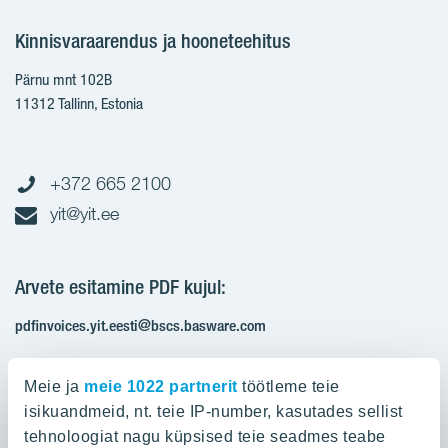
Kinnisvaraarendus ja hooneteehitus
Pärnu mnt 102B
11312 Tallinn, Estonia
+372 665 2100
yit@yit.ee
Arvete esitamine PDF kujul:
pdfinvoices.yit.eesti@bscs.basware.com
Registrikood: 10093801
Meie ja
meie 1022 partnerit
töötleme teie
KMKR: EE100210897
isikuandmeid, nt. teie IP-number, kasutades sellist
tehnoloogiat nagu küpsised teie seadmes teabe