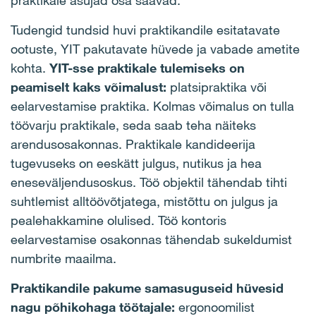
praktikale asujad osa saavad.
Tudengid tundsid huvi praktikandile esitatavate
ootuste, YIT pakutavate hüvede ja vabade ametite
kohta.
YIT-sse praktikale tulemiseks on
peamiselt kaks võimalust:
platsipraktika või
eelarvestamise praktika. Kolmas võimalus on tulla
töövarju praktikale, seda saab teha näiteks
arendusosakonnas. Praktikale kandideerija
tugevuseks on eeskätt julgus, nutikus ja hea
eneseväljendusoskus. Töö objektil tähendab tihti
suhtlemist alltöövõtjatega, mistõttu on julgus ja
pealehakkamine olulised. Töö kontoris
eelarvestamise osakonnas tähendab sukeldumist
numbrite maailma.
Praktikandile pakume samasuguseid hüvesid
nagu põhikohaga töötajale:
ergonoomilist